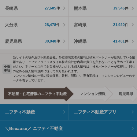
長崎県
熊本県
27,605
件
39,546
件
大分県
宮崎県
28,478
件
21,920
件
鹿児島県
沖縄県
30,040
件
41,401
件
当サイトの物件及び不動産会社、外壁塗装業者の情報は検索パートナーが提供している情
報であり、ニフティライフスタイル株式会社は内容の責任を負わないことを予めご了承く
ださい。本サービス内でお客様が入力される個人情報は、検索パートナーが取得し、同社
免責
事項
の定める個人情報規約に従って取り扱われます。
マンション情報の一部の販売価格、賃料、間取り、専有面積は、マンションレビューのデ
ータを表示しています。
不動産・住宅情報のニフティ不動産
マンション情報
鹿児島県
ニフティ不動産
ニフティ不動産アプリ
＼Because／ ニフティ不動産