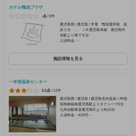
ホテル鴨池プラザ
-点
/
0件
鹿児島県 / 鹿児島 / 市電 鴨池電停前 徒
歩２分 ： ＪＲ鹿児島本線 鹿児島中
央駅より車で８分
入浴料金：-
施設情報を見る
一本桜温泉センター
3.2点
/
12件
鹿児島県 / 鹿児島 / 鹿児島市内温泉 / JR指
宿枕崎線南鹿児島駅よりタクシーで5分
九州自動車道鹿児島ICより約15分
入浴料金：420円～