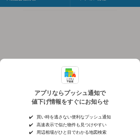
アプリならプッシュ通知で
値下げ情報をすぐにお知らせ
対応機種
個人情報保護ポリシー
利用規約
運営会社
✔️
買い時を逃さない便利なプッシュ通知
ヘルプ・お問い合わせ
採用情報
✔️
高速表示で似た物件も見つけやすい
✔️
周辺相場がひと目でわかる地図検索