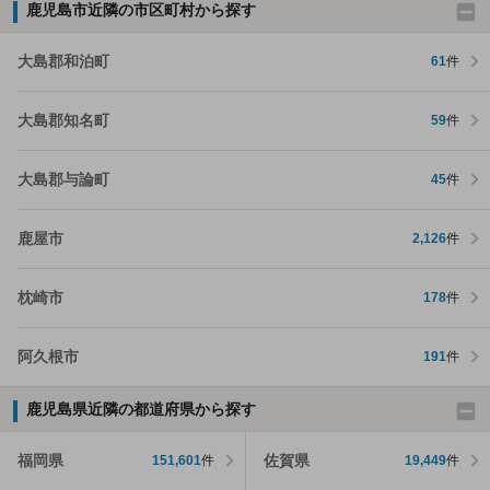
鹿児島市近隣の市区町村から探す
大島郡和泊町
61
件
大島郡知名町
59
件
大島郡与論町
45
件
鹿屋市
2,126
件
枕崎市
178
件
阿久根市
191
件
鹿児島県近隣の都道府県から探す
福岡県
佐賀県
151,601
件
19,449
件