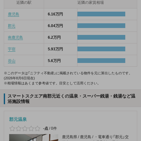
近隣の駅
近隣の家賃相場
鹿児島
6.16万円
郡元
6.04万円
南鹿児島
6.2万円
宇宿
5.93万円
谷山
5.6万円
※このデータは「ニフティ不動産」に掲載されている物件を元に算出したものです。
(2026年8月6日現在)
※相場情報はあくまで参考値です。目安として活用ください。
スマートスクエア南郡元近くの温泉・スーパー銭湯・銭湯など温
浴施設情報
郡元温泉
-点
/
0件
鹿児島県 / 鹿児島 / ・電車通り「郡元」交