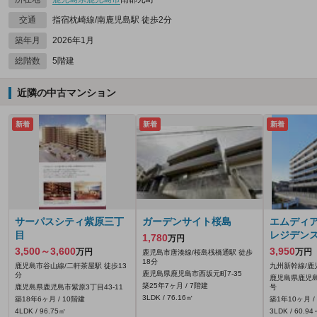
交通
指宿枕崎線/南鹿児島駅 徒歩2分
築年月
2026年1月
総階数
5階建
近隣の中古マンション
新着
新着
新着
サーパスシティ紫原三丁
ガーデンサイト桜島
エムディ
目
レジデン
1,780
万円
3,500～3,600
3,950
万円
万円
鹿児島市唐湊線/桜島桟橋通駅 徒歩
18分
鹿児島市谷山線/二軒茶屋駅 徒歩13
九州新幹線/鹿
鹿児島県鹿児島市西坂元町7-35
分
鹿児島県鹿児島
築25年7ヶ月 / 7階建
鹿児島県鹿児島市紫原3丁目43-11
号
3LDK / 76.16㎡
築18年6ヶ月 / 10階建
築1年10ヶ月 /
4LDK / 96.75㎡
3LDK / 60.9