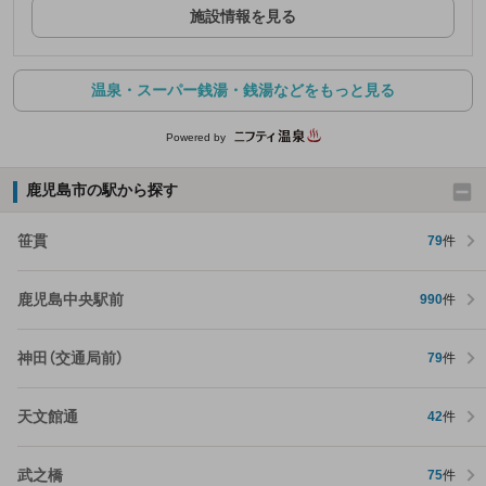
施設情報を見る
温泉・スーパー銭湯・銭湯などをもっと見る
Powered by
鹿児島市の駅から探す
笹貫
79
件
鹿児島中央駅前
990
件
神田（交通局前）
79
件
天文館通
42
件
武之橋
75
件