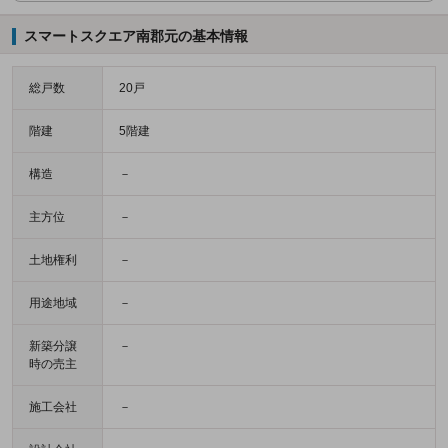
スマートスクエア南郡元の基本情報
総戸数
20戸
階建
5階建
構造
－
主方位
－
土地権利
－
用途地域
－
新築分譲
－
時の売主
施工会社
－