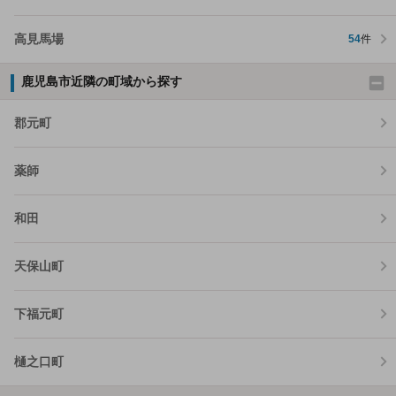
高見馬場
54
件
鹿児島市近隣の町域から探す
郡元町
薬師
和田
天保山町
下福元町
樋之口町