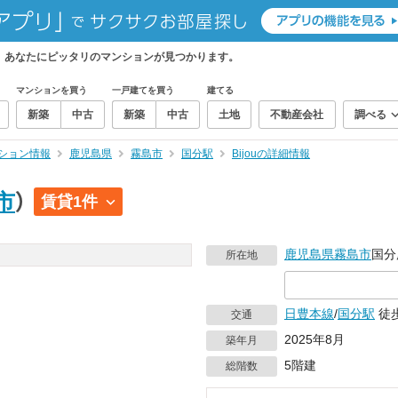
産。あなたにピッタリのマンションが見つかります。
マンションを買う
一戸建てを買う
建てる
新築
中古
新築
中古
土地
不動産会社
調べる
ション情報
鹿児島県
霧島市
国分駅
Bijouの詳細情報
市
）
賃貸1件
鹿児島県
霧島市
国分
所在地
日豊本線
/
国分駅
徒
交通
2025年8月
築年月
5階建
総階数