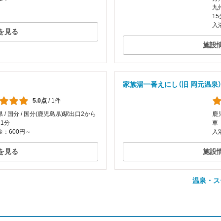
九
15
入
を見る
施設
家族湯一番えにし（旧 岡元温泉
5.0点
/
1件
 / 国分 / 国分(鹿児島県)駅出口2から
鹿児
1分
車
：600円～
入
を見る
施設
温泉・ス