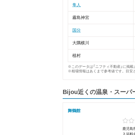
隼人
霧島神宮
国分
大隅横川
植村
※このデータは「ニフティ不動産」に掲載さ
※相場情報はあくまで参考値です。目安
Bijou近くの温泉・スー
舞鶴館
鹿児島県
入浴料