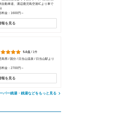
州自動車道、溝辺鹿児島空港ICより車で
分
浴料金：1600円～
情報を見る
）
5.0点
/
1件
島県 / 国分 / 日当山温泉 / 日当山駅より
浴料金：2700円～
情報を見る
ーパー銭湯・銭湯などをもっと見る