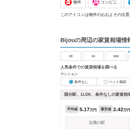
物件
コンビニ
このアイコンは物件のおおよその位置
Bijouの周辺の家賃相場情
1R
1K
1DK
人気条件での賃貸相場を調べる
マンション
条件なし
ペット相談
国分駅、1LDK、条件なしの家賃相
5.17
2.42
平均値
最安値
万円
万
近隣の駅