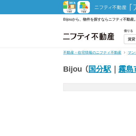
Bijouから、物件を探すならニフティ不動
借りる
賃貸
不動産・住宅情報のニフティ不動産
マン
Bijou
（
国分駅
｜
霧島