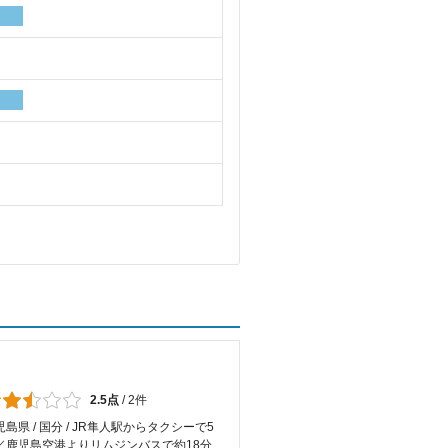
2.5点
/
2件
児島県 / 国分 / JR隼人駅からタクシーで5
／鹿児島空港よりリムジンバスで約18分