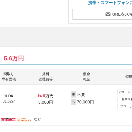
携帯・スマートフォン
URLをス
）
5.6万円
間取り
賃料
敷金
特
専有面積
管理費等
礼金
バス・ト
不要
5.6
敷
万円
1LDK
駐車場
31.62㎡
70,000円
3,000円
礼
フローリ
など