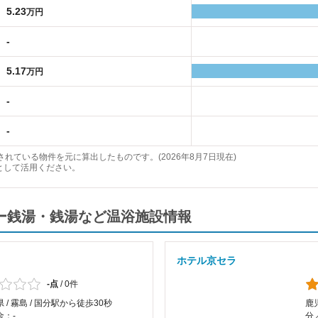
5.23
万円
-
5.17
万円
-
-
れている物件を元に算出したものです。(2026年8月7日現在)
として活用ください。
パー銭湯・銭湯など温浴施設情報
ホテル京セラ
-点
/
0件
 / 霧島 / 国分駅から徒歩30秒
鹿
金：-
分