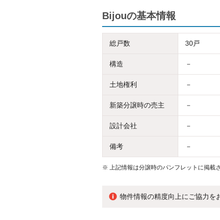
Bijouの基本情報
総戸数
30戸
構造
－
土地権利
－
新築分譲時の売主
－
設計会社
－
備考
－
※
上記情報は分譲時のパンフレットに掲載さ
物件情報の精度向上にご協力を