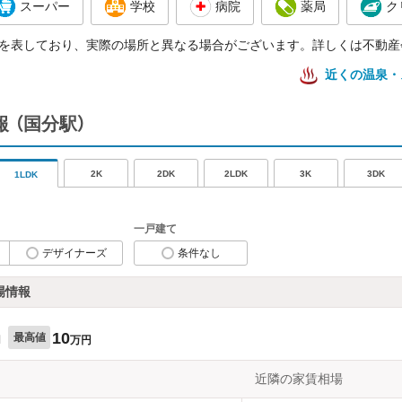
スーパー
学校
病院
薬局
ク
を表しており、実際の場所と異なる場合がございます。詳しくは不動産
近くの温泉・
報
（国分駅）
2K
2DK
2LDK
3K
3DK
1LDK
一戸建て
デザイナーズ
条件なし
場情報
10
最高値
円
万円
近隣の家賃相場