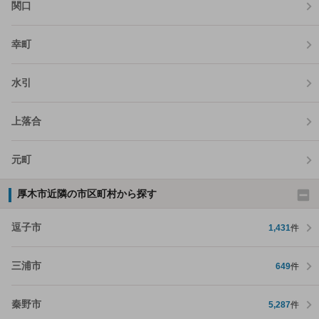
関口
幸町
水引
上落合
元町
厚木市近隣の市区町村から探す
逗子市
1,431
件
三浦市
649
件
秦野市
5,287
件