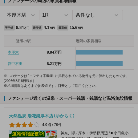
ファンテージの周辺の家賃相場情報
8.84
4.1
15.6
平均値
最安値
最高値
万円
万円
万円
近隣の駅
近隣の家賃相場
本厚木
8.84万円
愛甲石田
8.21万円
※このデータは「ニフティ不動産」に掲載されている物件を元に算出したものです。
(2026年8月8日現在)
※相場情報はあくまで参考値です。目安として活用ください。
ファンテージ近くの温泉・スーパー銭湯・銭湯など温浴施設情報
天然温泉 湯花楽厚木店（ゆからく）
4.0点
/
79件
神奈川県 / 厚木・伊勢原周辺 / ■ 小田急小