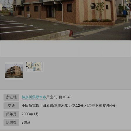
所在地
神奈川県
厚木市
戸室3丁目10-43
交通
小田急電鉄小田原線/本厚木駅 バス12分 バス停下車 徒歩4分
築年月
2003年1月
総階数
3階建