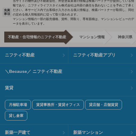
当サイトの物件及び不動産会社、外壁塗装業者の情報は検索パートナーが提供している情
報であり、ニフティライフスタイル株式会社は内容の責任を負わないことを予めご了承く
ださい。本サービス内でお客様が入力される個人情報は、検索パートナーが取得し、同社
免責
事項
の定める個人情報規約に従って取り扱われます。
マンション情報の一部の販売価格、賃料、間取り、専有面積は、マンションレビューのデ
ータを表示しています。
不動産・住宅情報のニフティ不動産
マンション情報
神奈川県
ニフティ不動産
ニフティ不動産アプリ
＼Because／ ニフティ不動産
賃貸
月極駐車場
賃貸事務所・賃貸オフィス
貸店舗・店舗賃貸
貸し倉庫
新築一戸建て
新築マンション