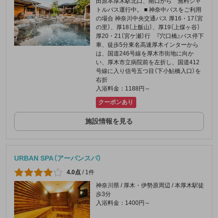
田原本厚木駅北口、南口から 無料シャ
トルバス運行中。 ■ 神奈中バスをご利用
の場合 神奈川中央交通バス 厚16・17〔宮
の里〕、厚18〔上飯山〕、厚19〔上煤ヶ谷〕
厚20・21〔宮ケ瀬〕行 『穴口橋』バス停下
車、徒歩5分東名高速厚木インターから
は、国道246号線を厚木市街地に向か
い、厚木市立病院前を左折し、国道412
号線に入り信号五つ目（下小鮎橋入口）を
右折
入浴料金：1188円～
クーポンあり
施設情報を見る
URBAN SPA（アーバンスパ）
4.0点
/
1件
神奈川県 / 厚木・伊勢原周辺 / 本厚木駅徒
歩3分
入浴料金：1400円～