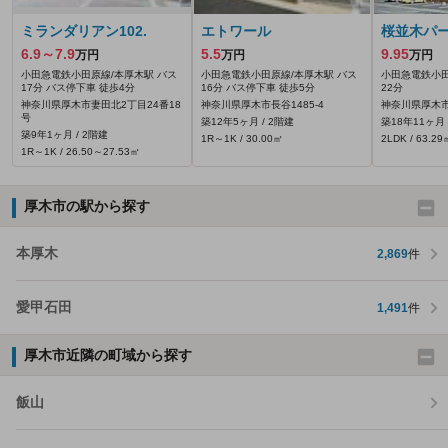
ミランダリアン102.
エトワール
桜並木パ
6.9～7.9
5.5
9.95
万円
万円
万円
小田急電鉄小田原線/本厚木駅 バス
小田急電鉄小田原線/本厚木駅 バス
小田急電鉄小田
17分 バス停下車 徒歩4分
16分 バス停下車 徒歩5分
22分
神奈川県厚木市妻田北2丁目24番18
神奈川県厚木市長谷1485‐4
神奈川県厚木市
号
築12年5ヶ月 / 2階建
築18年11ヶ月 
築9年1ヶ月 / 2階建
1R～1K / 30.00㎡
2LDK / 63.29
1R～1K / 26.50～27.53㎡
厚木市の駅から探す
本厚木
2,869
件
愛甲石田
1,491
件
厚木市近隣の町域から探す
飯山