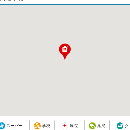
スーパー
学校
病院
薬局
ク