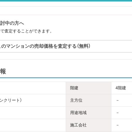
検討中の方へ
料で査定することができます。
このマンションの売却価格を査定する（無料）
報
階建
4階建
コンクリート）
主方位
－
用途地域
－
施工会社
－