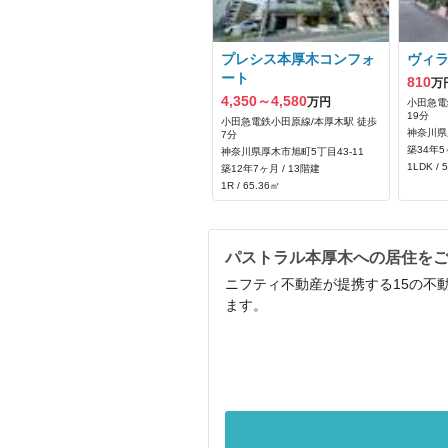
プレシス本厚木コンフォ
ヴィ
ート
810
万
4,350～4,580
万円
小田急電
19分
小田急電鉄小田原線/本厚木駅 徒歩
神奈川県
7分
築34年5
神奈川県厚木市旭町5丁目43-11
1LDK / 
築12年7ヶ月 / 13階建
1R / 65.36㎡
パストラル本厚木への居住を
ニフティ不動産が提携する15の不
ます。