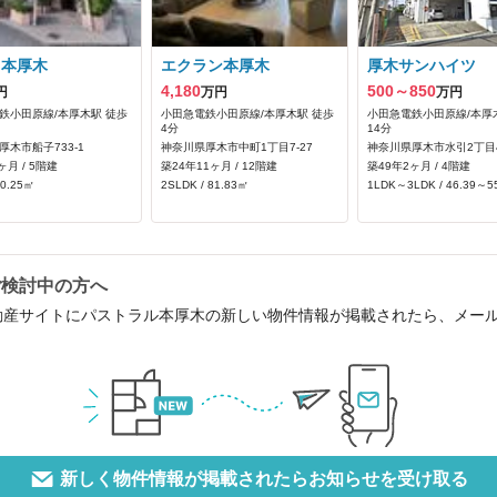
ラ本厚木
エクラン本厚木
厚木サンハイツ
4,180
500～850
円
万円
万円
鉄小田原線/本厚木駅 徒歩
小田急電鉄小田原線/本厚木駅 徒歩
小田急電鉄小田原線/本厚
4分
14分
厚木市船子733‐1
神奈川県厚木市中町1丁目7-27
神奈川県厚木市水引2丁目4
ヶ月 / 5階建
築24年11ヶ月 / 12階建
築49年2ヶ月 / 4階建
50.25㎡
2SLDK / 81.83㎡
1LDK～3LDK / 46.39～5
ご検討中の方へ
動産サイトにパストラル本厚木の新しい物件情報が掲載されたら、メー
新しく物件情報が掲載されたらお知らせを受け取る