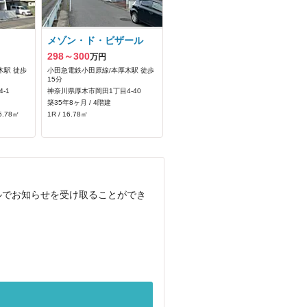
メゾン・ド・ビザール
298～300
万円
木駅 徒歩
小田急電鉄小田原線/本厚木駅 徒歩
15分
-1
神奈川県厚木市岡田1丁目4-40
築35年8ヶ月 / 4階建
5.78㎡
1R / 16.78㎡
ルでお知らせを受け取ることができ