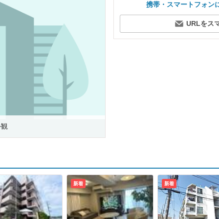
携帯・スマートフォン
URLをス
外観
新着
新着