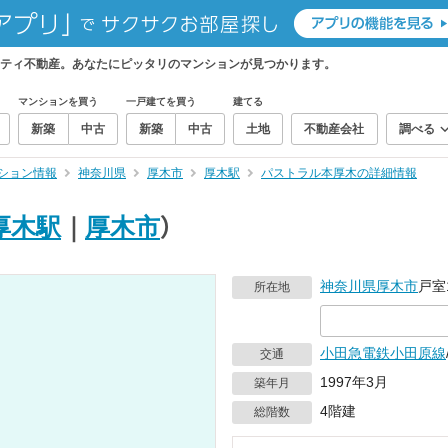
ティ不動産。あなたにピッタリのマンションが見つかります。
マンションを買う
一戸建てを買う
建てる
新築
中古
新築
中古
土地
不動産会社
調べる
ション情報
神奈川県
厚木市
厚木駅
パストラル本厚木の詳細情報
厚木駅
｜
厚木市
）
神奈川県
厚木市
戸室
所在地
小田急電鉄小田原線
交通
1997年3月
築年月
4階建
総階数