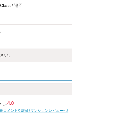
lass / 巡回
。
さい。
4.0
らし:
細コメントや評価（マンションレビューへ）