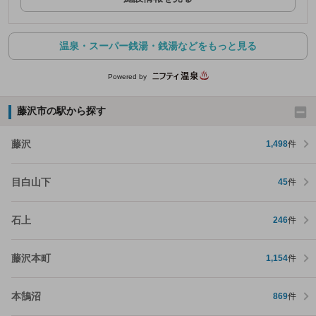
温泉・スーパー銭湯・銭湯などをもっと見る
Powered by
藤沢市の駅から探す
藤沢
1,498
件
目白山下
45
件
石上
246
件
藤沢本町
1,154
件
本鵠沼
869
件