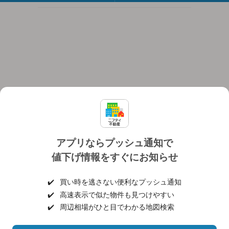
アプリならプッシュ通知で
値下げ情報をすぐにお知らせ
対応機種
個人情報保護ポリシー
利用規約
運営会社
✔️
買い時を逃さない便利なプッシュ通知
ヘルプ・お問い合わせ
採用情報
✔️
高速表示で似た物件も見つけやすい
✔️
周辺相場がひと目でわかる地図検索