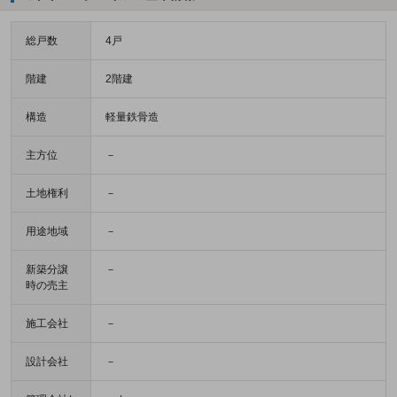
総戸数
4戸
階建
2階建
構造
軽量鉄骨造
主方位
－
土地権利
－
用途地域
－
新築分譲
－
時の売主
施工会社
－
設計会社
－