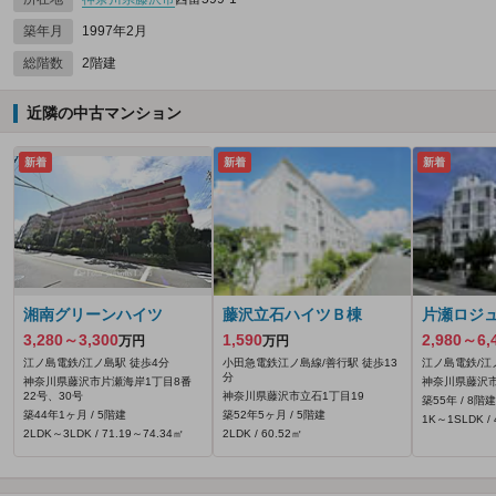
築年月
1997年2月
総階数
2階建
近隣の中古マンション
新着
新着
新着
湘南グリーンハイツ
藤沢立石ハイツＢ棟
片瀬ロジ
3,280～3,300
1,590
2,980～6,
万円
万円
江ノ島電鉄/江ノ島駅 徒歩4分
小田急電鉄江ノ島線/善行駅 徒歩13
江ノ島電鉄/江
分
神奈川県藤沢市片瀬海岸1丁目8番
神奈川県藤沢市
22号、30号
神奈川県藤沢市立石1丁目19
築55年 / 8階建
築44年1ヶ月 / 5階建
築52年5ヶ月 / 5階建
1K～1SLDK / 
2LDK～3LDK / 71.19～74.34㎡
2LDK / 60.52㎡