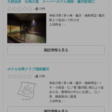
天然温泉 伝馬の湯 スーパーホテル湘南・藤沢駅南口
-点
/
0件
神奈川県 / 茅ヶ崎・藤沢・湘南周辺 / 藤沢
駅より徒歩にて約２分
入浴料金：-
施設情報を見る
ホテル法華クラブ湘南藤沢
-点
/
0件
神奈川県 / 茅ヶ崎・藤沢・湘南周辺 / Ｊ
Ｒ・小田急・江ノ電「藤沢駅」南口より徒
歩５分。繁華街の中心に位置し、江ノ
島、鎌倉観光に最適
入浴料金：-
施設情報を見る