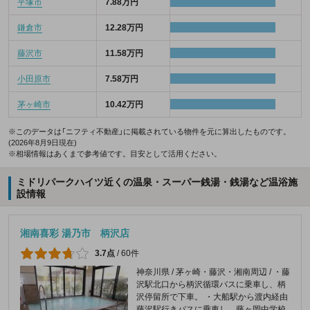
平塚市
7.88万円
鎌倉市
12.28万円
藤沢市
11.58万円
小田原市
7.58万円
茅ヶ崎市
10.42万円
※このデータは「ニフティ不動産」に掲載されている物件を元に算出したものです。
(2026年8月9日現在)
※相場情報はあくまで参考値です。目安として活用ください。
ミドリパークハイツ近くの温泉・スーパー銭湯・銭湯など温浴施
設情報
湘南喜彩 湯乃市 柄沢店
3.7点
/
60件
神奈川県 / 茅ヶ崎・藤沢・湘南周辺 / ・藤
沢駅北口から柄沢循環バスに乗車し、柄
沢停留所で下車。 ・大船駅から渡内経由
藤沢駅行きバスに乗車し、藤ヶ岡中学校