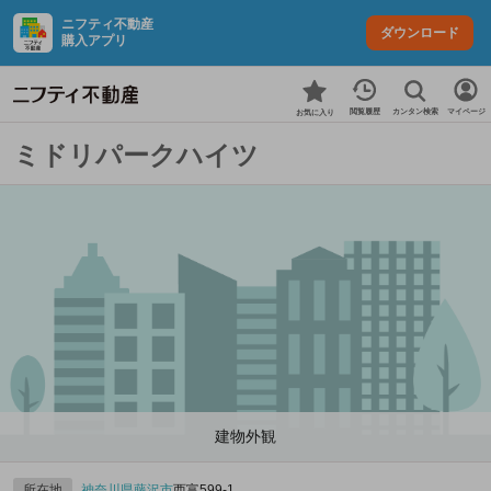
ニフティ不動産
ダウンロード
購入アプリ
カンタン検索
閲覧履歴
マイページ
お気に入り
ミドリパークハイツ
建物外観
所在地
神奈川県
藤沢市
西富599‐1