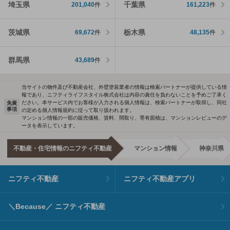
埼玉県
千葉県
201,040
件
161,223
件
茨城県
栃木県
69,672
件
48,135
件
群馬県
43,689
件
当サイトの物件及び不動産会社、外壁塗装業者の情報は検索パートナーが提供している情
報であり、ニフティライフスタイル株式会社は内容の責任を負わないことを予めご了承く
ださい。本サービス内でお客様が入力される個人情報は、検索パートナーが取得し、同社
免責
事項
の定める個人情報規約に従って取り扱われます。
マンション情報の一部の販売価格、賃料、間取り、専有面積は、マンションレビューのデ
ータを表示しています。
不動産・住宅情報のニフティ不動産
マンション情報
神奈川県
ニフティ不動産
ニフティ不動産アプリ
＼Because／ ニフティ不動産