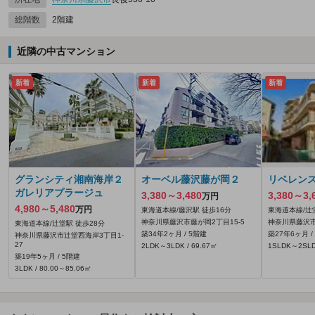
総階数
2階建
近隣の中古マンション
新着
新着
新着
グランシティ湘南海岸２
オーベル藤沢藤が岡２
リベレン
ガレリアプラージュ
3,380～3,480
3,380～3,
万円
4,980～5,480
万円
東海道本線/藤沢駅 徒歩16分
東海道本線/辻
神奈川県藤沢市藤が岡2丁目15-5
神奈川県藤沢市
東海道本線/辻堂駅 徒歩28分
築34年2ヶ月 / 5階建
築27年6ヶ月 /
神奈川県藤沢市辻堂西海岸3丁目1-
27
2LDK～3LDK / 69.67㎡
1SLDK～2SLD
築19年5ヶ月 / 5階建
3LDK / 80.00～85.06㎡