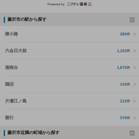
Powered by
藤沢市の駅から探す
柳小路
280
件
六会日大前
1,102
件
湘南台
1,675
件
鵠沼
143
件
片瀬江ノ島
212
件
善行
570
件
藤沢市近隣の町域から探す