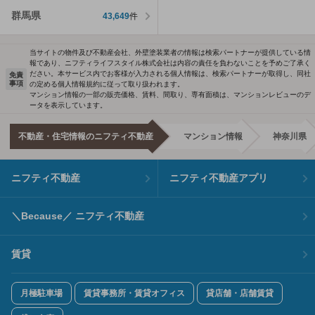
群馬県
43,649
件
当サイトの物件及び不動産会社、外壁塗装業者の情報は検索パートナーが提供している情
報であり、ニフティライフスタイル株式会社は内容の責任を負わないことを予めご了承く
ださい。本サービス内でお客様が入力される個人情報は、検索パートナーが取得し、同社
免責
事項
の定める個人情報規約に従って取り扱われます。
マンション情報の一部の販売価格、賃料、間取り、専有面積は、マンションレビューのデ
ータを表示しています。
不動産・住宅情報のニフティ不動産
マンション情報
神奈川県
ニフティ不動産
ニフティ不動産アプリ
＼Because／ ニフティ不動産
賃貸
月極駐車場
賃貸事務所・賃貸オフィス
貸店舗・店舗賃貸