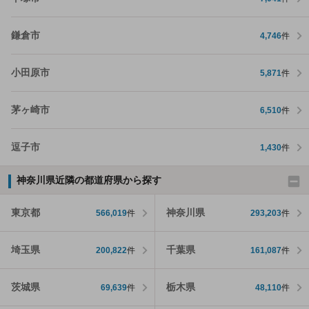
鎌倉市
4,746
件
小田原市
5,871
件
茅ヶ崎市
6,510
件
逗子市
1,430
件
神奈川県近隣の都道府県から探す
東京都
神奈川県
566,019
件
293,203
件
埼玉県
千葉県
200,822
件
161,087
件
茨城県
栃木県
69,639
件
48,110
件