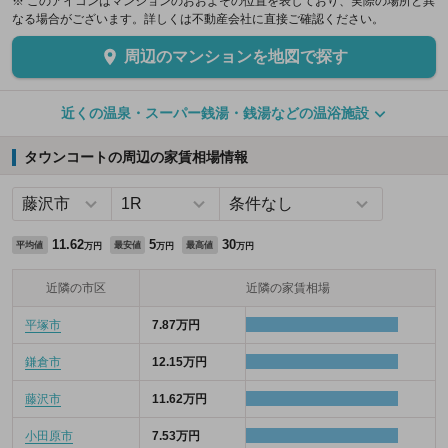
※ このアイコンはマンションのおおよその位置を表しており、実際の場所と異
なる場合がございます。詳しくは不動産会社に直接ご確認ください。
周辺のマンションを地図で探す
近くの温泉・スーパー銭湯・銭湯などの温浴施設
タウンコートの周辺の家賃相場情報
11.62
5
30
平均値
最安値
最高値
万円
万円
万円
近隣の市区
近隣の家賃相場
平塚市
7.87万円
鎌倉市
12.15万円
藤沢市
11.62万円
小田原市
7.53万円