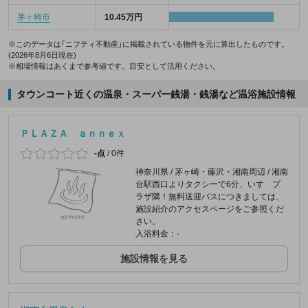
茅ヶ崎市
10.45万円
※このデータは「ニフティ不動産」に掲載されている物件を元に算出したものです。
(2026年8月6日現在)
※相場情報はあくまで参考値です。目安として活用ください。
タウンコート近くの温泉・スーパー銭湯・銭湯など温浴施設情報
ＰＬＡＺＡ ａｎｎｅｘ
-点
/
0件
神奈川県 / 茅ヶ崎・藤沢・湘南周辺 / 湘南
台駅西口よりタクシーで6分、いすゞプ
ラザ隣！無料送迎バスにつきましては、
施設紹介のアクセスページをご参照くだ
さい。
入浴料金：-
施設情報を見る