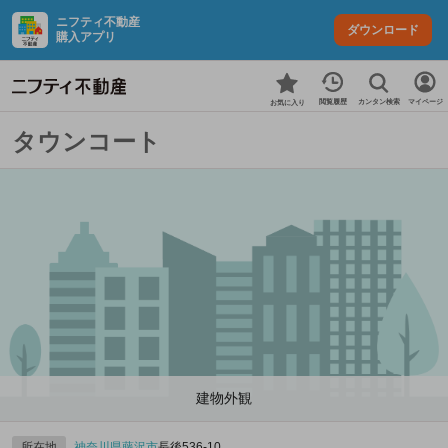
ニフティ不動産
ダウンロード
購入アプリ
カンタン検索
閲覧履歴
マイページ
お気に入り
タウンコート
建物外観
所在地
神奈川県
藤沢市
長後536‐10