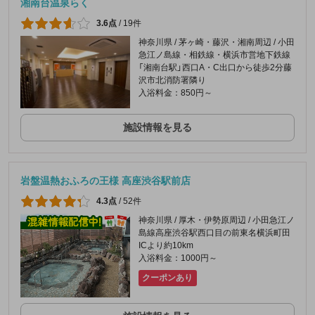
湘南台温泉らく
3.6点
/
19件
神奈川県 / 茅ヶ崎・藤沢・湘南周辺 / 小田
急江ノ島線・相鉄線・横浜市営地下鉄線
「湘南台駅」西口A・C出口から徒歩2分藤
沢市北消防署隣り
入浴料金：850円～
施設情報を見る
岩盤温熱おふろの王様 高座渋谷駅前店
4.3点
/
52件
神奈川県 / 厚木・伊勢原周辺 / 小田急江ノ
島線高座渋谷駅西口目の前東名横浜町田
ICより約10km
入浴料金：1000円～
クーポンあり