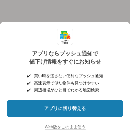
アプリならプッシュ通知で
値下げ情報をすぐにお知らせ
対応機種
個人情報保護ポリシー
利用規約
運営会社
✔️
買い時を逃さない便利なプッシュ通知
ヘルプ・お問い合わせ
採用情報
✔️
高速表示で似た物件も見つけやすい
✔️
周辺相場がひと目でわかる地図検索
アプリに切り替える
©NIFTY Lifestyle Co., Ltd.
Web版をこのまま使う