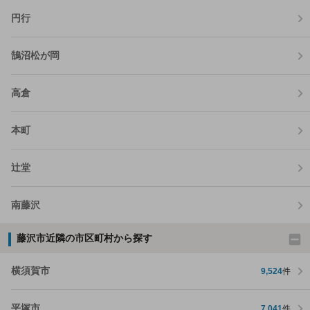
円行
鵠沼松が岡
高倉
本町
辻堂
南藤沢
藤沢市近隣の市区町村から探す
横須賀市
9,524
件
平塚市
7,041
件