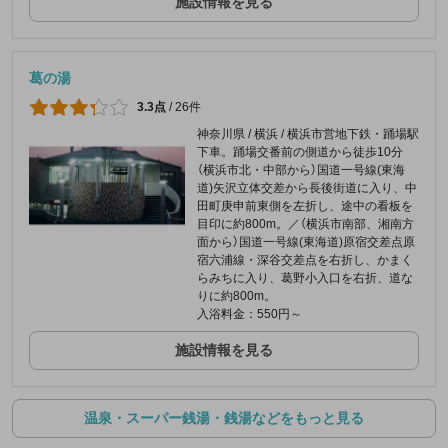
施設情報を見る
葛の湯
3.3点
/
26件
神奈川県 / 横浜 / 横浜市営地下鉄・踊場駅
下車。踊場交番前の側道から徒歩10分
（横浜市北・中部から）国道一号線(東海
道)矢沢立体交差から長後街道に入り、中
田町庚申前東側を左折し、途中の看板を
目印に約800m。／（横浜市南部、湘南方
面から）国道一号線(東海道)原宿交差点原
宿六浦線・深谷交差点を右折し、かまく
らみちに入り、葛野小入口を右折、道な
りに約800m。
入浴料金：550円～
施設情報を見る
温泉・スーパー銭湯・銭湯などをもっと見る