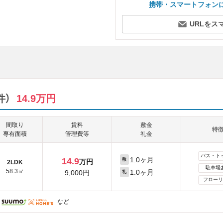
携帯・スマートフォン
URLをス
件）
14.9万円
間取り
賃料
敷金
特
専有面積
管理費等
礼金
バス・ト
1.0ヶ月
14.9
敷
万円
2LDK
駐車場
58.3㎡
1.0ヶ月
9,000円
礼
フローリ
など