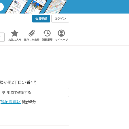
会員登録
ログイン
お気に入り
保存した条件
閲覧履歴
マイページ
松が岡2丁目17番4号
地図で確認する
/
鵠沼海岸駅
徒歩8分