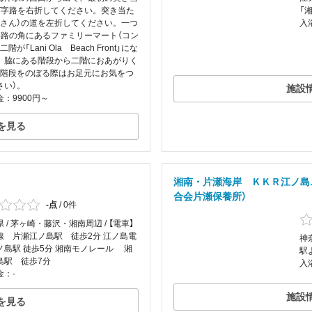
T字路を右折してください。突き当た
「
屋さん）の道を左折してください。一つ
入
字路の角にあるファミリーマート（コン
階が「Lani Ola Beach Front」にな
。脇にある階段から二階におあがりく
（階段をのぼる際はお足元にお気をつ
さい）。
施設
：9900円～
を見る
湘南・片瀬海岸 ＫＫＲ江ノ島
合会片瀬保養所）
-点
/
0件
 / 茅ヶ崎・藤沢・湘南周辺 / 【電車】
線 片瀬江ノ島駅 徒歩2分 江ノ島電
神
ノ島駅 徒歩5分 湘南モノレール 湘
駅
島駅 徒歩7分
入
金：-
施設
を見る