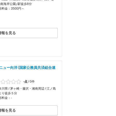
湘南海岸公園」駅徒歩8分
浴料金：3500円～
情報を見る
ニュー向洋（国家公務員共済組合連
-点
/
0件
奈川県 / 茅ヶ崎・藤沢・湘南周辺 / 江ノ島
より徒歩５分
浴料金：-
情報を見る