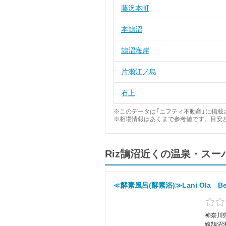
藤沢本町
本鵠沼
鵠沼海岸
片瀬江ノ島
石上
※このデータは「ニフティ不動産」に掲載さ
※相場情報はあくまで参考値です。目安
Riz鵠沼近くの温泉・ス
≪酵素風呂(酵素浴)≫Lani Ola Be
神奈川県
線鵠沼