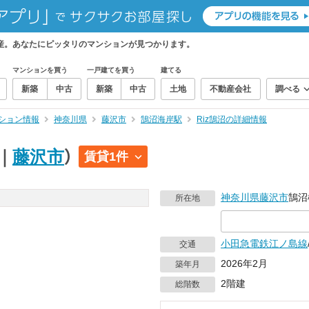
動産。あなたにピッタリのマンションが見つかります。
マンションを買う
一戸建てを買う
建てる
新築
中古
新築
中古
土地
不動産会社
調べる
ション情報
神奈川県
藤沢市
鵠沼海岸駅
Riz鵠沼の詳細情報
｜
藤沢市
）
賃貸1件
神奈川県
藤沢市
鵠沼
所在地
小田急電鉄江ノ島線
交通
2026年2月
築年月
2階建
総階数