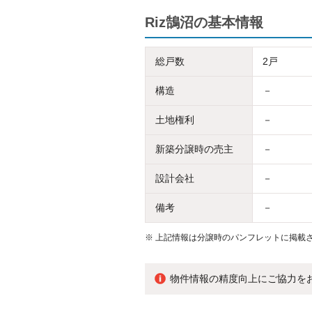
Riz鵠沼の基本情報
総戸数
2戸
構造
－
土地権利
－
新築分譲時の売主
－
設計会社
－
備考
－
※
上記情報は分譲時のパンフレットに掲載さ
物件情報の精度向上にご協力を