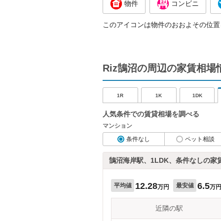
物件
コンビニ
このアイコンは物件のおおよその位置
Riz鵠沼の周辺の家賃相場
1R
1K
1DK
人気条件での賃貸相場を調べる
マンション
条件なし
ペット相談
鵠沼海岸駅、1LDK、条件なしの家
12.28
6.5
平均値
最安値
万円
万
近隣の駅