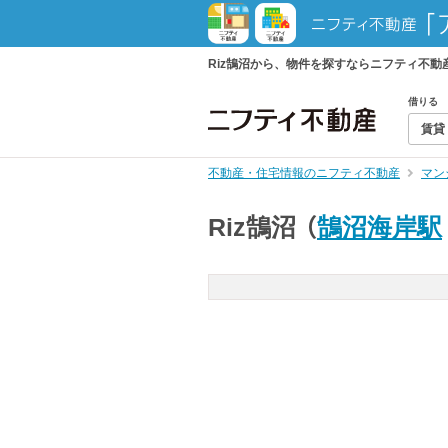
Riz鵠沼から、物件を探すならニフティ不
借りる
賃貸
不動産・住宅情報のニフティ不動産
マン
Riz鵠沼
（
鵠沼海岸駅