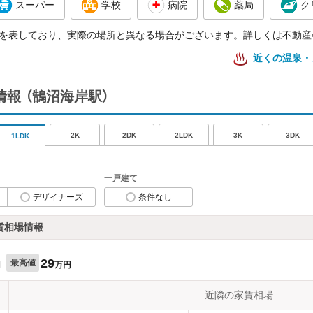
スーパー
学校
病院
薬局
ク
を表しており、実際の場所と異なる場合がございます。詳しくは不動産
近くの温泉・
情報
（鵠沼海岸駅）
2K
2DK
2LDK
3K
3DK
1LDK
一戸建て
デザイナーズ
条件なし
賃相場情報
29
最高値
円
万円
近隣の家賃相場