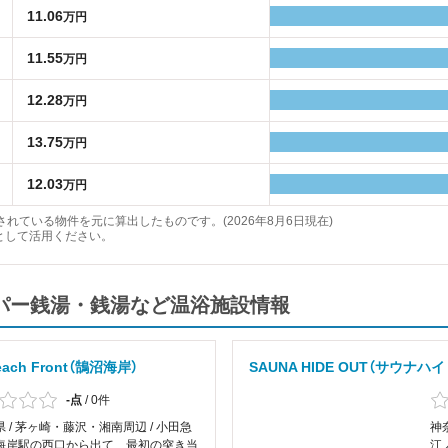
11.06
万円
11.55
万円
12.28
万円
13.75
万円
12.03
万円
れている物件を元に算出したものです。(2026年8月6日現在)
として活用ください。
ーパー銭湯・銭湯など温浴施設情報
ach Front（鵠沼海岸）
SAUNA HIDE OUT（サウナハ
-点
/
0件
 / 茅ヶ崎・藤沢・湘南周辺 / 小田急
神
海岸駅の西口から出て、最初の突き当
江