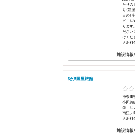
たりの
り（酒
目のT
ビニ）の二
ります
ださい
けくだ
入浴料金
施設情報
紀伊国屋旅館
神奈川県
小田急
鉄 江
南江ノ
入浴料
施設情報