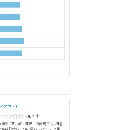
イドアウト）
-点
/
0件
奈川県 / 茅ヶ崎・藤沢・湘南周辺 / 小田急
ノ島線「片瀬江ノ島」駅徒歩2分、江ノ電