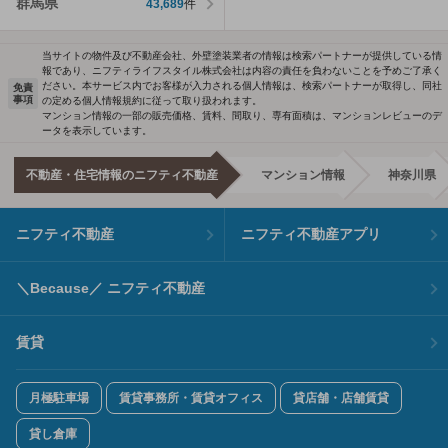
群馬県
43,689
件
当サイトの物件及び不動産会社、外壁塗装業者の情報は検索パートナーが提供している情
報であり、ニフティライフスタイル株式会社は内容の責任を負わないことを予めご了承く
ださい。本サービス内でお客様が入力される個人情報は、検索パートナーが取得し、同社
免責
事項
の定める個人情報規約に従って取り扱われます。
マンション情報の一部の販売価格、賃料、間取り、専有面積は、マンションレビューのデ
ータを表示しています。
不動産・住宅情報のニフティ不動産
マンション情報
神奈川県
ニフティ不動産
ニフティ不動産アプリ
＼Because／ ニフティ不動産
賃貸
月極駐車場
賃貸事務所・賃貸オフィス
貸店舗・店舗賃貸
貸し倉庫