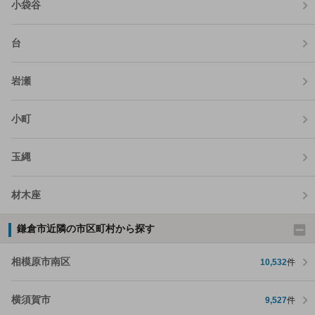
小袋谷
台
岩瀬
小町
玉縄
材木座
鎌倉市近隣の市区町村から探す
相模原市南区
10,532
件
横須賀市
9,527
件