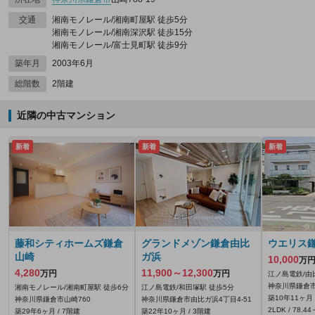
交通
湘南モノレール/湘南町屋駅 徒歩5分
湘南モノレール/湘南深沢駅 徒歩15分
湘南モノレール/富士見町駅 徒歩9分
築年月
2003年6月
総階数
2階建
近隣の中古マンション
新着
新着
新着
藤和シティホームズ鎌倉
グランドメゾン鎌倉由比
ウエリス
山崎
ガ浜
10,000
万
4,280
11,900～12,300
万円
万円
江ノ島電鉄/由
神奈川県鎌倉市由
湘南モノレール/湘南町屋駅 徒歩6分
江ノ島電鉄/和田塚駅 徒歩5分
築10年11ヶ月 
神奈川県鎌倉市山崎760
神奈川県鎌倉市由比ガ浜4丁目4-51
2LDK / 78.4
築29年6ヶ月 / 7階建
築22年10ヶ月 / 3階建