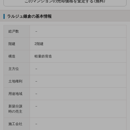
このマンションの売却価格を査定する（無料）
ラルジュ鎌倉の基本情報
総戸数
－
階建
2階建
構造
軽量鉄骨造
主方位
－
土地権利
－
用途地域
－
新築分譲
－
時の売主
施工会社
－