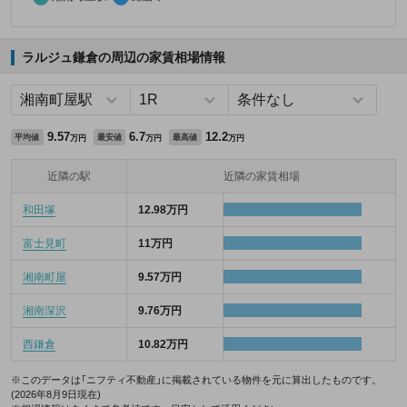
ラルジュ鎌倉の周辺の家賃相場情報
9.57
6.7
12.2
平均値
最安値
最高値
万円
万円
万円
近隣の駅
近隣の家賃相場
和田塚
12.98万円
富士見町
11万円
湘南町屋
9.57万円
湘南深沢
9.76万円
西鎌倉
10.82万円
※このデータは「ニフティ不動産」に掲載されている物件を元に算出したものです。
(2026年8月9日現在)