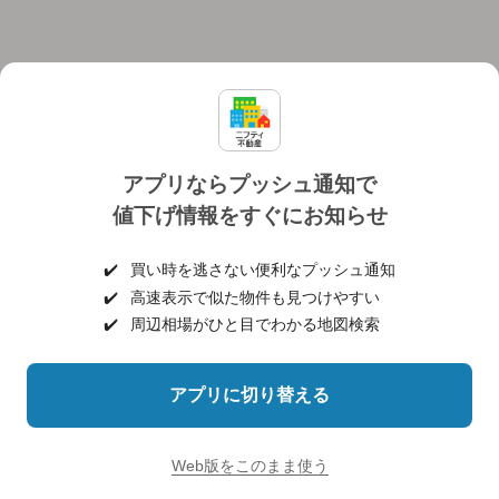
アプリならプッシュ通知で
値下げ情報をすぐにお知らせ
対応機種
個人情報保護ポリシー
利用規約
運営会社
✔️
買い時を逃さない便利なプッシュ通知
ヘルプ・お問い合わせ
採用情報
✔️
高速表示で似た物件も見つけやすい
✔️
周辺相場がひと目でわかる地図検索
アプリに切り替える
©NIFTY Lifestyle Co., Ltd.
Web版をこのまま使う