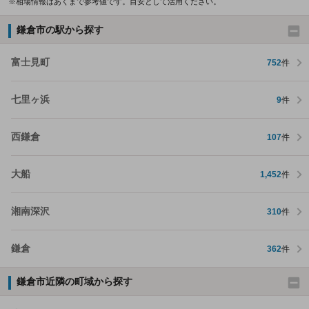
※相場情報はあくまで参考値です。目安として活用ください。
鎌倉市の駅から探す
富士見町
752
件
七里ヶ浜
9
件
西鎌倉
107
件
大船
1,452
件
湘南深沢
310
件
鎌倉
362
件
鎌倉市近隣の町域から探す