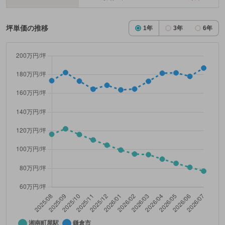
坪単価の推移
1年
3年
6年