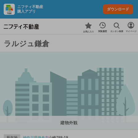
ニフティ不動産
ダウンロード
購入アプリ
カンタン検索
閲覧履歴
マイページ
お気に入り
ラルジュ鎌倉
建物外観
所在地
神奈川県
鎌倉市
山崎788‐19