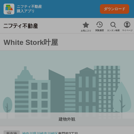
ニフティ不動産
ダウンロード
購入アプリ
カンタン検索
閲覧履歴
マイページ
お気に入り
White Stork叶屋
建物外観
所在地
神奈川県
川崎市川崎区
東門前3丁目