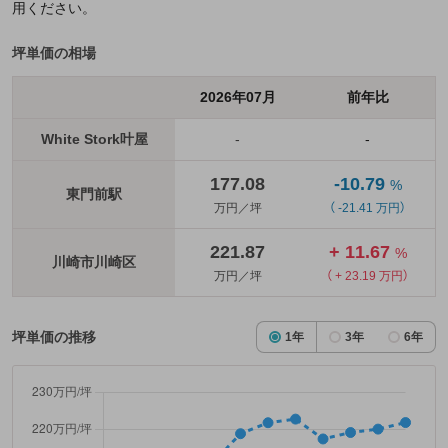
用ください。
坪単価の相場
2026年07月
前年比
White Stork叶屋
-
-
177.08
-10.79
%
東門前駅
万円／坪
（ -21.41 万円）
221.87
+ 11.67
%
川崎市川崎区
万円／坪
（ + 23.19 万円）
坪単価の推移
1年
3年
6年