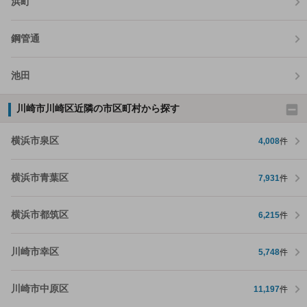
浜町
鋼管通
池田
川崎市川崎区近隣の市区町村から探す
横浜市泉区
4,008
件
横浜市青葉区
7,931
件
横浜市都筑区
6,215
件
川崎市幸区
5,748
件
川崎市中原区
11,197
件