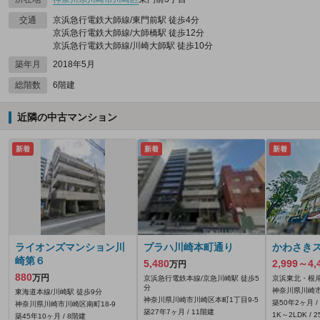
交通
京浜急行電鉄大師線/東門前駅 徒歩4分
京浜急行電鉄大師線/大師橋駅 徒歩12分
京浜急行電鉄大師線/川崎大師駅 徒歩10分
築年月
2018年5月
総階数
6階建
近隣の中古マンション
新着
新着
新着
ライオンズマンション川
プラハ川崎本町通り
かわさき
崎第６
5,480
2,999～4,
万円
880
万円
京浜急行電鉄本線/京急川崎駅 徒歩5
京浜東北・根岸
分
神奈川県川崎市
東海道本線/川崎駅 徒歩9分
神奈川県川崎市川崎区本町1丁目9‐5
築50年2ヶ月 /
神奈川県川崎市川崎区南町18‐9
築27年7ヶ月 / 11階建
1K～2LDK / 2
築45年10ヶ月 / 8階建