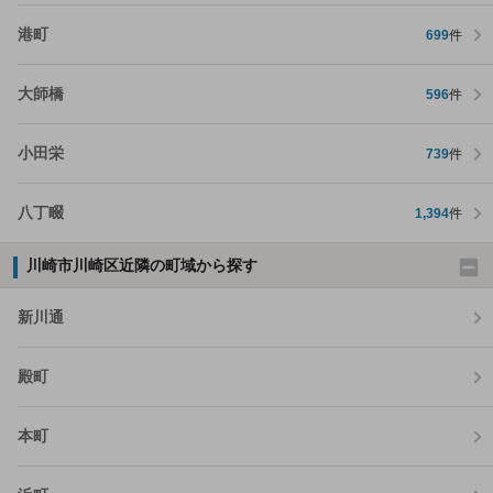
港町
699
件
大師橋
596
件
小田栄
739
件
八丁畷
1,394
件
川崎市川崎区近隣の町域から探す
新川通
殿町
本町