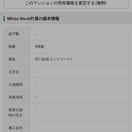
このマンションの売却価格を査定する（無料）
White Stork叶屋の基本情報
総戸数
－
階建
6階建
構造
RC（鉄筋コンクリート）
主方位
－
土地権利
－
用途地域
－
新築分譲
－
時の売主
施工会社
－