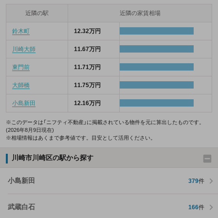
近隣の駅
近隣の家賃相場
鈴木町
12.32万円
川崎大師
11.67万円
東門前
11.71万円
大師橋
11.75万円
小島新田
12.16万円
※このデータは「ニフティ不動産」に掲載されている物件を元に算出したものです。
(2026年8月9日現在)
※相場情報はあくまで参考値です。目安として活用ください。
川崎市川崎区の駅から探す
小島新田
379
件
武蔵白石
166
件