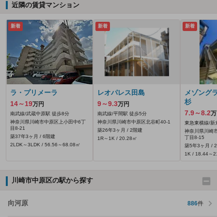
近隣の賃貸マンション
新着
新着
新着
ラ・プリメーラ
レオパレス田島
メゾング
杉
14～19
9～9.3
万円
万円
7.9～8.2
万
南武線/武蔵中原駅 徒歩8分
南武線/平間駅 徒歩5分
神奈川県川崎市中原区上小田中6丁
神奈川県川崎市中原区北谷町40‐1
東急東横線/新
目8-21
築26年3ヶ月 / 2階建
神奈川県川崎
築37年3ヶ月 / 6階建
丁目8-15
1R～1K / 20.28㎡
2LDK～3LDK / 56.56～68.08㎡
築5年3ヶ月 / 
1K / 18.44～
川崎市中原区の駅から探す
向河原
886
件