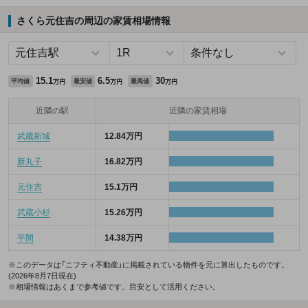
さくら元住吉の周辺の家賃相場情報
15.1
6.5
30
平均値
最安値
最高値
万円
万円
万円
近隣の駅
近隣の家賃相場
武蔵新城
12.84万円
新丸子
16.82万円
元住吉
15.1万円
武蔵小杉
15.26万円
平間
14.38万円
※このデータは「ニフティ不動産」に掲載されている物件を元に算出したものです。
(2026年8月7日現在)
※相場情報はあくまで参考値です。目安として活用ください。