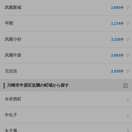
武蔵新城
2,695
件
平間
1,174
件
武蔵小杉
3,128
件
武蔵中原
2,893
件
元住吉
2,939
件
川崎市中原区近隣の町域から探す
今井西町
中丸子
丸子通