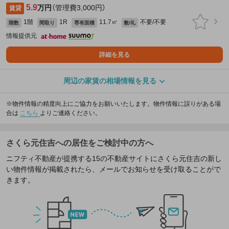
5.9
万円
（管理費3,000円）
賃貸
1階
1R
11.7㎡
不要/不要
階数
間取り
専有面積
敷/礼
情報提供元
詳細を見る
周辺の家賃の相場情報を見る
※物件情報の精度向上にご協力をお願いいたします。物件情報に誤りがある場
合は
こちら
よりご連絡ください。
さくら元住吉への居住をご検討中の方へ
ニフティ不動産が提携する15の不動産サイトにさくら元住吉の新し
い物件情報が掲載されたら、メールでお知らせを受け取ることがで
きます。