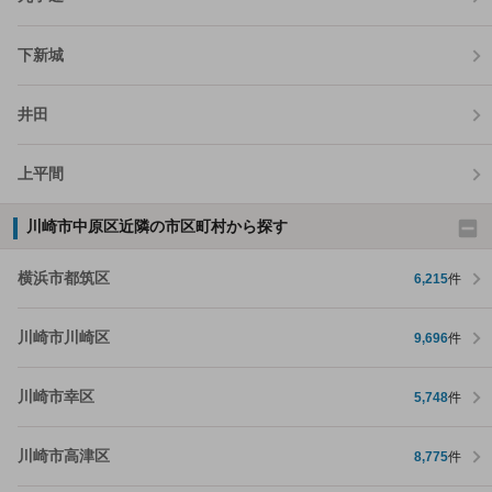
下新城
井田
上平間
川崎市中原区近隣の市区町村から探す
横浜市都筑区
6,215
件
川崎市川崎区
9,696
件
川崎市幸区
5,748
件
川崎市高津区
8,775
件