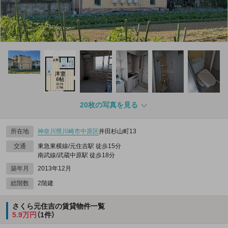
20枚の写真を見る
所在地
神奈川県
川崎市中原区
井田杉山町13
交通
東急東横線/元住吉駅 徒歩15分
南武線/武蔵中原駅 徒歩18分
築年月
2013年12月
総階数
2階建
さくら元住吉の賃貸物件一覧
5.9万円
（1件）