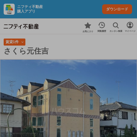
ニフティ不動産
ダウンロード
購入アプリ
カンタン検索
閲覧履歴
マイページ
お気に入り
賃貸1件
さくら元住吉