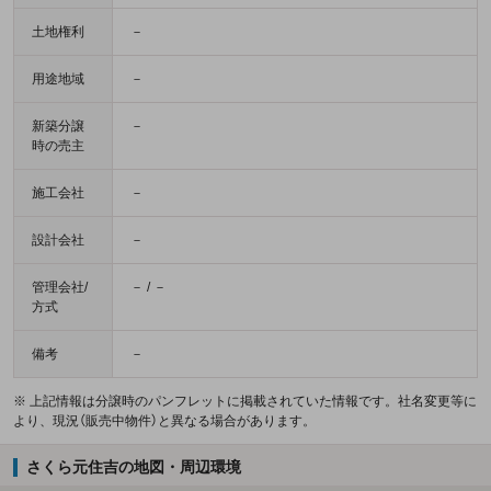
土地権利
－
用途地域
－
新築分譲
－
時の売主
施工会社
－
設計会社
－
管理会社/
－ / －
方式
備考
－
※ 上記情報は分譲時のパンフレットに掲載されていた情報です。社名変更等に
より、現況（販売中物件）と異なる場合があります。
さくら元住吉の地図・周辺環境