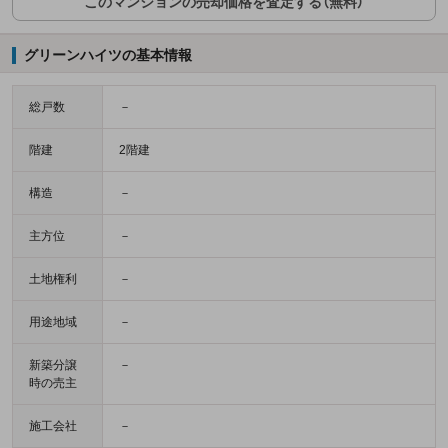
このマンションの売却価格を査定する（無料）
グリーンハイツの基本情報
総戸数
－
階建
2階建
構造
－
主方位
－
土地権利
－
用途地域
－
新築分譲
－
時の売主
施工会社
－