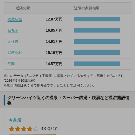
近隣の駅
近隣の家賃相場
武蔵新城
12.87万円
新丸子
16.85万円
元住吉
14.91万円
武蔵小杉
15.19万円
平間
14.57万円
※このデータは「ニフティ不動産」に掲載されている物件を元に算出したものです。
(2026年8月10日現在)
※相場情報はあくまで参考値です。目安として活用ください。
グリーンハイツ近くの温泉・スーパー銭湯・銭湯など温浴施設情
報
今井湯
4.0点
/
1件