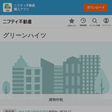
ニフティ不動産
ダウンロード
購入アプリ
カンタン検索
閲覧履歴
マイページ
お気に入り
グリーンハイツ
建物外観
所在地
神奈川県
川崎市中原区
井田中ノ町24-11