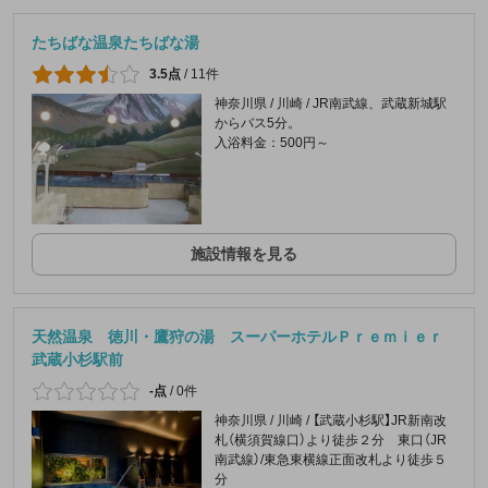
たちばな温泉たちばな湯
3.5点
/
11件
神奈川県 / 川崎 / JR南武線、武蔵新城駅
からバス5分。
入浴料金：500円～
施設情報を見る
天然温泉 徳川・鷹狩の湯 スーパーホテルＰｒｅｍｉｅｒ
武蔵小杉駅前
-点
/
0件
神奈川県 / 川崎 / 【武蔵小杉駅】JR新南改
札（横須賀線口）より徒歩２分 東口（JR
南武線）/東急東横線正面改札より徒歩５
分