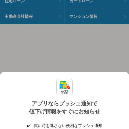
住宅ローン
カードローン
不動産会社情報
マンション情報
アプリならプッシュ通知で
値下げ情報をすぐにお知らせ
対応機種
個人情報保護ポリシー
利用規約
運営会社
✔️
買い時を逃さない便利なプッシュ通知
ヘルプ・お問い合わせ
採用情報