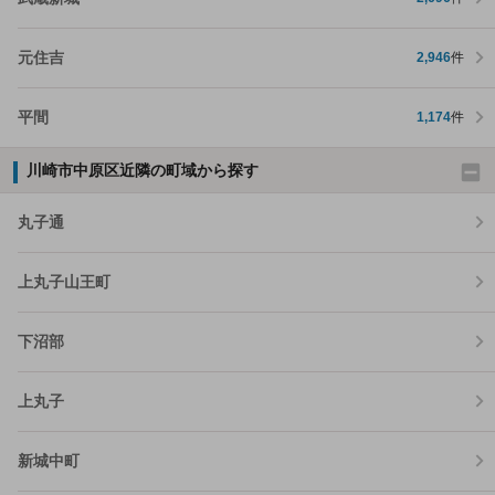
元住吉
2,946
件
平間
1,174
件
川崎市中原区近隣の町域から探す
丸子通
上丸子山王町
下沼部
上丸子
新城中町