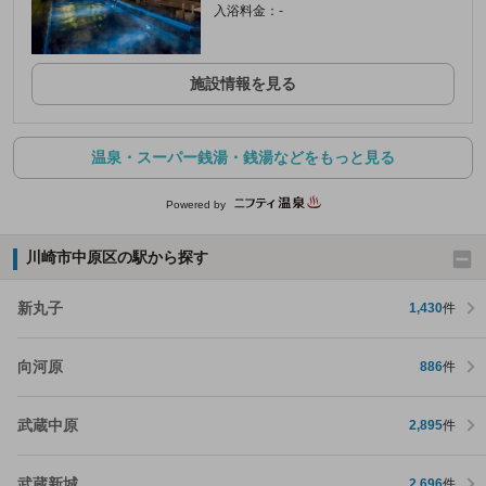
入浴料金：-
施設情報を見る
温泉・スーパー銭湯・銭湯などをもっと見る
Powered by
川崎市中原区の駅から探す
新丸子
1,430
件
向河原
886
件
武蔵中原
2,895
件
武蔵新城
2,696
件