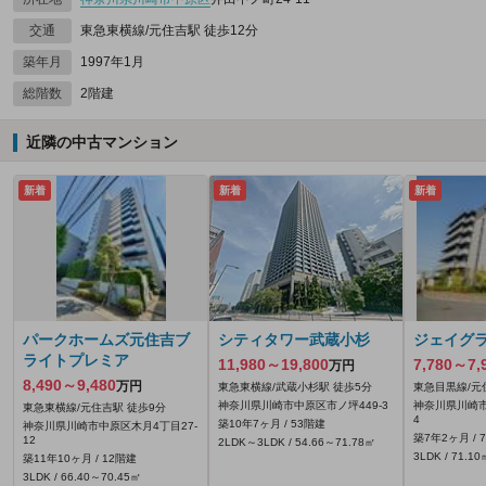
交通
東急東横線/元住吉駅 徒歩12分
築年月
1997年1月
総階数
2階建
近隣の中古マンション
新着
新着
新着
パークホームズ元住吉ブ
シティタワー武蔵小杉
ジェイグ
ライトプレミア
11,980～19,800
7,780～7,
万円
8,490～9,480
万円
東急東横線/武蔵小杉駅 徒歩5分
東急目黒線/元
神奈川県川崎市中原区市ノ坪449‐3
神奈川県川崎市
東急東横線/元住吉駅 徒歩9分
4
築10年7ヶ月 / 53階建
神奈川県川崎市中原区木月4丁目27-
築7年2ヶ月 / 
12
2LDK～3LDK / 54.66～71.78㎡
3LDK / 71.10
築11年10ヶ月 / 12階建
3LDK / 66.40～70.45㎡