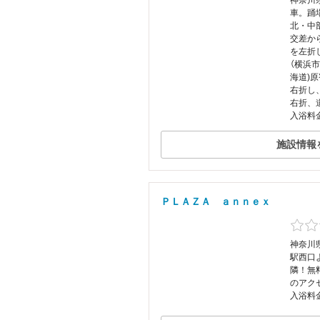
神奈川県
車。踊
北・中
交差か
を左折
（横浜
海道)
右折し
右折、
入浴料金
施設情報
ＰＬＡＺＡ ａｎｎｅｘ
神奈川県
駅西口
隣！無
のアク
入浴料