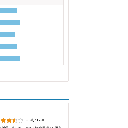
3.6点
/
19件