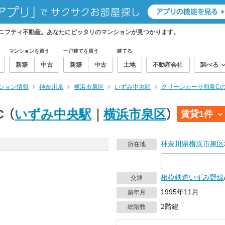
ニフティ不動産。あなたにピッタリのマンションが見つかります。
マンションを買う
一戸建てを買う
建てる
新築
中古
新築
中古
土地
不動産会社
調べる
ション情報
神奈川県
横浜市泉区
いずみ中央駅
グリーンカーサ和泉C
C
（
いずみ中央駅
｜
横浜市泉区
）
賃貸1件
神奈川県
横浜市泉区
所在地
相模鉄道いずみ野線
交通
1995年11月
築年月
2階建
総階数