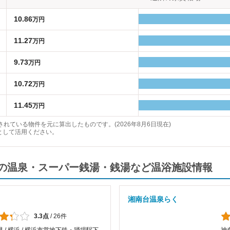
10.86
万円
11.27
万円
9.73
万円
10.72
万円
11.45
万円
れている物件を元に算出したものです。(2026年8月6日現在)
として活用ください。
の温泉・スーパー銭湯・銭湯など温浴施設情報
湘南台温泉らく
3.3点
/
26件