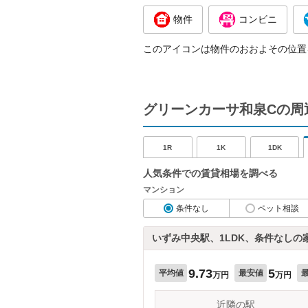
物件
コンビニ
このアイコンは物件のおおよその位置
グリーンカーサ和泉Cの周
1R
1K
1DK
人気条件での賃貸相場を調べる
マンション
条件なし
ペット相談
いずみ中央駅、1LDK、条件なしの
9.73
5
平均値
最安値
万円
万円
近隣の駅