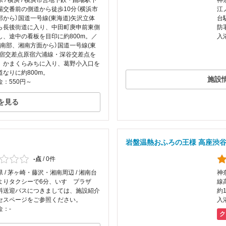
 / 横浜 / 横浜市営地下鉄・踊場駅下
神
場交番前の側道から徒歩10分（横浜市
江
部から）国道一号線(東海道)矢沢立体
台
ら長後街道に入り、中田町庚申前東側
防
し、途中の看板を目印に約800m。／
入
市南部、湘南方面から）国道一号線(東
原宿交差点原宿六浦線・深谷交差点を
、かまくらみちに入り、葛野小入口を
道なりに約800m。
施設
：550円～
を見る
岩盤温熱おふろの王様 高座渋
-点
/
0件
 / 茅ヶ崎・藤沢・湘南周辺 / 湘南台
神
よりタクシーで6分、いすゞプラザ
線
料送迎バスにつきましては、施設紹介
約1
セスページをご参照ください。
入
金：-
ク