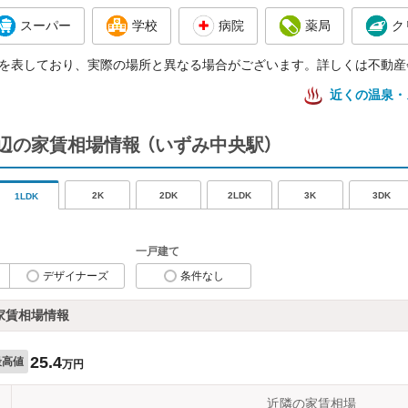
スーパー
学校
病院
薬局
ク
を表しており、実際の場所と異なる場合がございます。詳しくは不動産
近くの温泉・
辺の家賃相場情報
（いずみ中央駅）
2K
2DK
2LDK
3K
3DK
1LDK
一戸建て
デザイナーズ
条件なし
家賃相場情報
25.4
最高値
万円
近隣の家賃相場