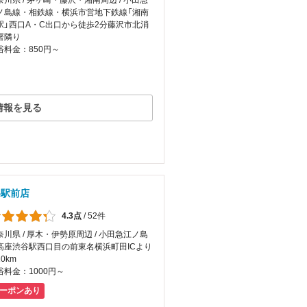
奈川県 / 茅ヶ崎・藤沢・湘南周辺 / 小田急
ノ島線・相鉄線・横浜市営地下鉄線「湘南
駅」西口A・C出口から徒歩2分藤沢市北消
署隣り
浴料金：850円～
情報を見る
谷駅前店
4.3点
/
52件
奈川県 / 厚木・伊勢原周辺 / 小田急江ノ島
高座渋谷駅西口目の前東名横浜町田ICより
0km
浴料金：1000円～
ーポンあり