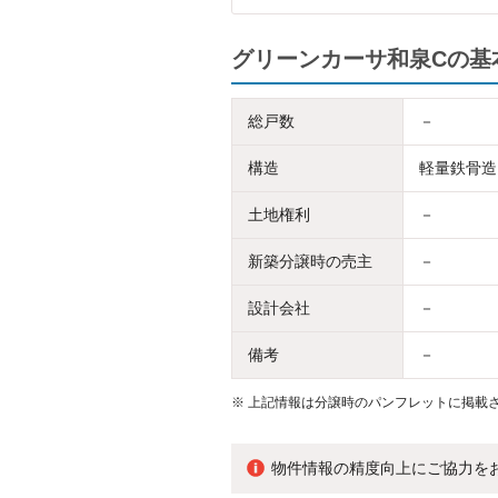
グリーンカーサ和泉Cの基
総戸数
－
構造
軽量鉄骨造
土地権利
－
新築分譲時の売主
－
設計会社
－
備考
－
※
上記情報は分譲時のパンフレットに掲載さ
物件情報の精度向上にご協力を