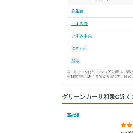
弥生台
いずみ野
いずみ中央
ゆめが丘
踊場
※このデータは「ニフティ不動産」に掲載さ
※相場情報はあくまで参考値です。目安
グリーンカーサ和泉C近く
葛の湯