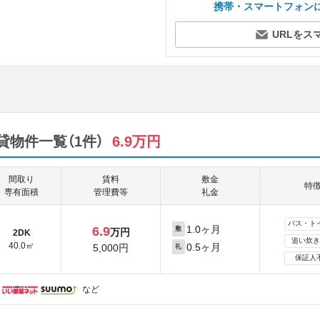
携帯・スマートフォン
URLをス
物件一覧（1件）
6.9万円
間取り
賃料
敷金
特
専有面積
管理費等
礼金
バス・ト
1.0ヶ月
6.9
敷
万円
2DK
追い炊き
40.0㎡
0.5ヶ月
5,000円
礼
保証人
など