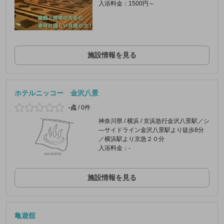
入浴料金：1500円～
施設情報を見る
ホテルニッコー 金沢八景
-点
/
0件
神奈川県 / 横浜 / 京浜急行金沢八景駅／シ
―サイドライン金沢八景駅より徒歩8分
／横浜駅より京急２０分
入浴料金：-
施設情報を見る
亀遊舘