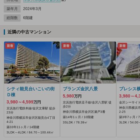
築年月
2024年3月
総階数
6階建
近隣の中古マンション
新着
新着
新着
シティ能見台いこいの街
ブランズ金沢八景
プレシス
Ｄ棟
5,980
3,980～4,
万円
3,980～4,599
万円
京浜急行電鉄逗子線/金沢八景駅 徒
金沢シーサイド
歩2分
神奈川県横浜
京浜急行電鉄本線/金沢文庫駅 徒歩
神奈川県横浜市金沢区瀬戸3番
2-25
23分
築14年1ヶ月 / 10階建
築3年7ヶ月 / 
神奈川県横浜市金沢区能見台4丁目
4-21
3SLDK / 78.39㎡
3LDK / 54.0
築33年11ヶ月 / 14階建
3LDK～4LDK / 84.70～100.44㎡