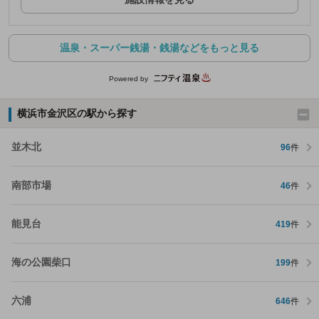
温泉・スーパー銭湯・銭湯などをもっと見る
Powered by
横浜市金沢区の駅から探す
並木北
96
件
南部市場
46
件
能見台
419
件
海の公園柴口
199
件
六浦
646
件