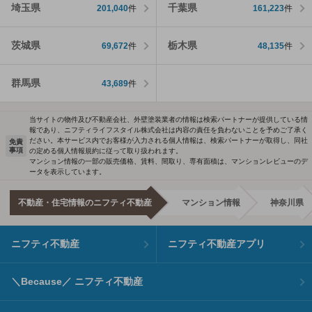
埼玉県
千葉県
201,040
件
161,223
件
茨城県
栃木県
69,672
件
48,135
件
群馬県
43,689
件
当サイトの物件及び不動産会社、外壁塗装業者の情報は検索パートナーが提供している情
報であり、ニフティライフスタイル株式会社は内容の責任を負わないことを予めご了承く
ださい。本サービス内でお客様が入力される個人情報は、検索パートナーが取得し、同社
免責
事項
の定める個人情報規約に従って取り扱われます。
マンション情報の一部の販売価格、賃料、間取り、専有面積は、マンションレビューのデ
ータを表示しています。
不動産・住宅情報のニフティ不動産
マンション情報
神奈川県
ニフティ不動産
ニフティ不動産アプリ
＼Because／ ニフティ不動産