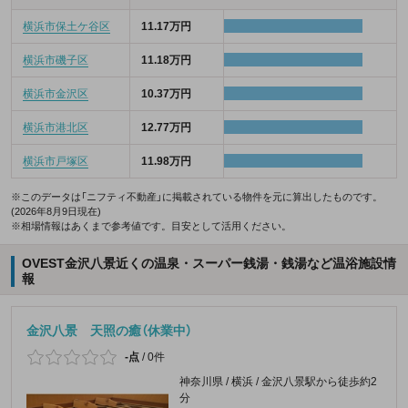
横浜市保土ケ谷区
11.17万円
横浜市磯子区
11.18万円
横浜市金沢区
10.37万円
横浜市港北区
12.77万円
横浜市戸塚区
11.98万円
※このデータは「ニフティ不動産」に掲載されている物件を元に算出したものです。
(2026年8月9日現在)
※相場情報はあくまで参考値です。目安として活用ください。
OVEST金沢八景近くの温泉・スーパー銭湯・銭湯など温浴施設情
報
金沢八景 天照の癒（休業中）
-点
/
0件
神奈川県 / 横浜 / 金沢八景駅から徒歩約2
分