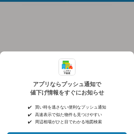
アプリならプッシュ通知で
値下げ情報をすぐにお知らせ
対応機種
個人情報保護ポリシー
利用規約
運営会社
✔️
買い時を逃さない便利なプッシュ通知
ヘルプ・お問い合わせ
採用情報
✔️
高速表示で似た物件も見つけやすい
✔️
周辺相場がひと目でわかる地図検索