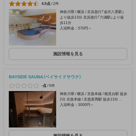
4.5点
/
2件
神奈川県 / 横浜 / 京浜急行「金沢八景駅」
より徒歩13分 京浜急行「六浦駅」より徒
歩11分
入浴料金：570円～
施設情報を見る
BAYSIDE SAUNA（ベイサイドサウナ）
-点
/
0件
神奈川県 / 横浜 / 京急本線 / 能見台駅 徒歩
2分 京急本線 / 京急富岡駅 徒歩13分 ...
入浴料金：3000円～
施設情報を見る