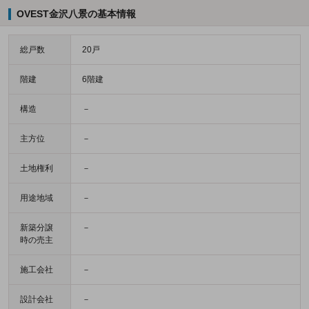
OVEST金沢八景の基本情報
総戸数
20戸
階建
6階建
構造
－
主方位
－
土地権利
－
用途地域
－
新築分譲
－
時の売主
施工会社
－
設計会社
－