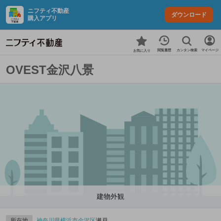
ニフティ不動産
ダウンロード
購入アプリ
カンタン検索
閲覧履歴
マイページ
お気に入り
OVEST金沢八景
建物外観
所在地
神奈川県
横浜市金沢区
瀬戸