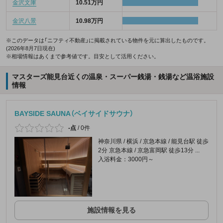
金沢文庫
10.51万円
金沢八景
10.98万円
※このデータは「ニフティ不動産」に掲載されている物件を元に算出したものです。
(2026年8月7日現在)
※相場情報はあくまで参考値です。目安として活用ください。
マスターズ能見台近くの温泉・スーパー銭湯・銭湯など温浴施設
情報
BAYSIDE SAUNA（ベイサイドサウナ）
-点
/
0件
神奈川県 / 横浜 / 京急本線 / 能見台駅 徒歩
2分 京急本線 / 京急富岡駅 徒歩13分 ...
入浴料金：3000円～
施設情報を見る