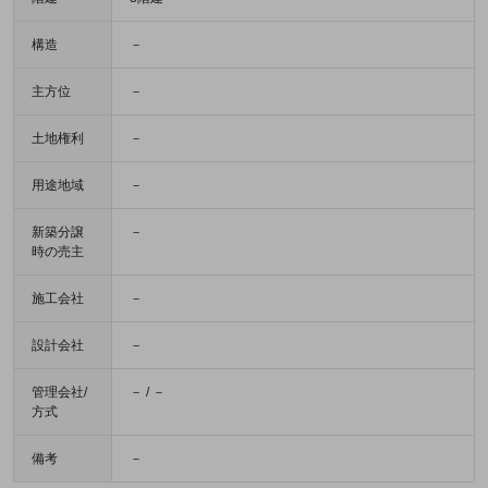
構造
－
主方位
－
土地権利
－
用途地域
－
新築分譲
－
時の売主
施工会社
－
設計会社
－
管理会社/
－ / －
方式
備考
－