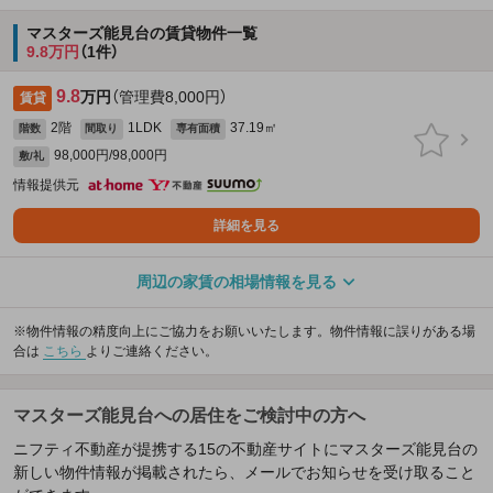
マスターズ能見台の賃貸物件一覧
9.8万円
（1件）
9.8
万円
（管理費8,000円）
賃貸
2階
1LDK
37.19㎡
階数
間取り
専有面積
98,000円/98,000円
敷/礼
情報提供元
詳細を見る
周辺の家賃の相場情報を見る
※物件情報の精度向上にご協力をお願いいたします。物件情報に誤りがある場
合は
こちら
よりご連絡ください。
マスターズ能見台への居住をご検討中の方へ
ニフティ不動産が提携する15の不動産サイトにマスターズ能見台の
新しい物件情報が掲載されたら、メールでお知らせを受け取ること