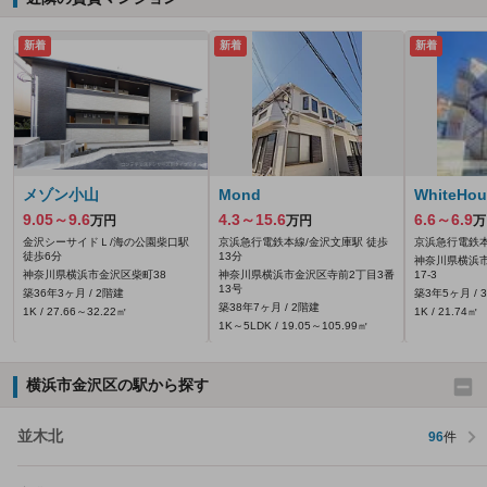
新着
新着
新着
メゾン小山
Mond
WhiteH
9.05～9.6
4.3～15.6
6.6～6.9
万円
万円
万
金沢シーサイドＬ/海の公園柴口駅
京浜急行電鉄本線/金沢文庫駅 徒歩
京浜急行電鉄本
徒歩6分
13分
神奈川県横浜
神奈川県横浜市金沢区柴町38
神奈川県横浜市金沢区寺前2丁目3番
17-3
13号
築36年3ヶ月 / 2階建
築3年5ヶ月 / 
築38年7ヶ月 / 2階建
1K / 27.66～32.22㎡
1K / 21.74㎡
1K～5LDK / 19.05～105.99㎡
横浜市金沢区の駅から探す
並木北
96
件