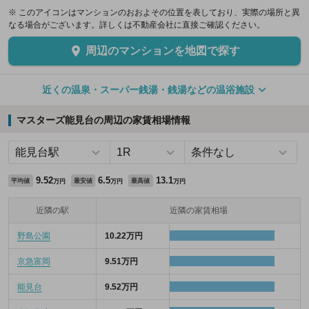
※ このアイコンはマンションのおおよその位置を表しており、実際の場所と異
なる場合がございます。詳しくは不動産会社に直接ご確認ください。
周辺のマンションを地図で探す
近くの温泉・スーパー銭湯・銭湯などの温浴施設
マスターズ能見台の周辺の家賃相場情報
9.52
6.5
13.1
平均値
最安値
最高値
万円
万円
万円
近隣の駅
近隣の家賃相場
野島公園
10.22万円
京急富岡
9.51万円
能見台
9.52万円