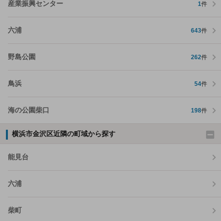
産業振興センター
1
件
六浦
643
件
野島公園
262
件
鳥浜
54
件
海の公園柴口
198
件
横浜市金沢区近隣の町域から探す
能見台
六浦
柴町