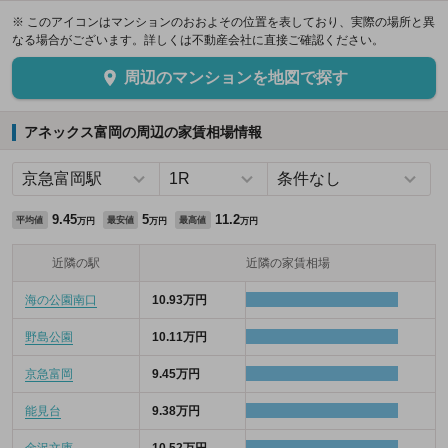
※ このアイコンはマンションのおおよその位置を表しており、実際の場所と異
なる場合がございます。詳しくは不動産会社に直接ご確認ください。
周辺のマンションを地図で探す
アネックス富岡の周辺の家賃相場情報
9.45
5
11.2
平均値
最安値
最高値
万円
万円
万円
近隣の駅
近隣の家賃相場
海の公園南口
10.93万円
野島公園
10.11万円
京急富岡
9.45万円
能見台
9.38万円
金沢文庫
10.52万円