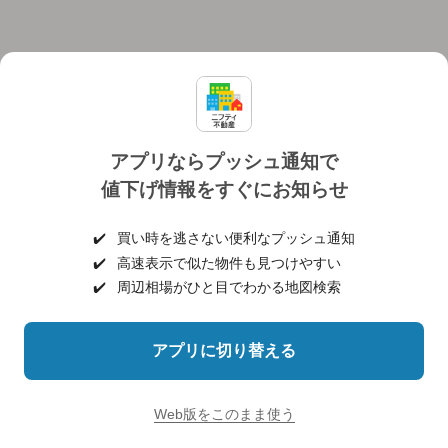
アプリならプッシュ通知で
値下げ情報をすぐにお知らせ
対応機種
個人情報保護ポリシー
利用規約
運営会社
✔️
買い時を逃さない便利なプッシュ通知
ヘルプ・お問い合わせ
採用情報
✔️
高速表示で似た物件も見つけやすい
✔️
周辺相場がひと目でわかる地図検索
アプリに切り替える
©NIFTY Lifestyle Co., Ltd.
Web版をこのまま使う