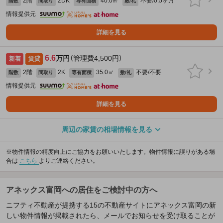
2階
2DK
40.0㎡
不要/0.5ヶ月
階数
間取り
専有面積
敷/礼
情報提供元
詳細を見る
6.6
万円
（管理費4,500円）
新着
賃貸
2階
2K
35.0㎡
不要/不要
階数
間取り
専有面積
敷/礼
情報提供元
詳細を見る
周辺の家賃の相場情報を見る
※物件情報の精度向上にご協力をお願いいたします。物件情報に誤りがある場
合は
こちら
よりご連絡ください。
アネックス富岡への居住をご検討中の方へ
ニフティ不動産が提携する15の不動産サイトにアネックス富岡の新
しい物件情報が掲載されたら、メールでお知らせを受け取ることが