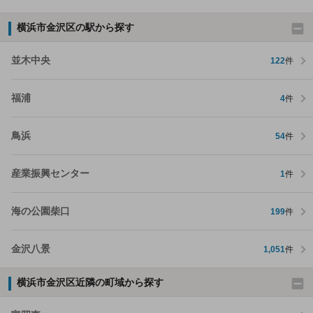
横浜市金沢区の駅から探す
並木中央
122
件
福浦
4
件
鳥浜
54
件
産業振興センター
1
件
海の公園柴口
199
件
金沢八景
1,051
件
横浜市金沢区近隣の町域から探す