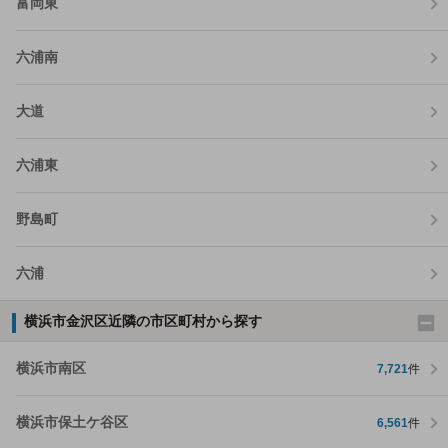
富岡東
六浦南
大道
六浦東
野島町
六浦
横浜市金沢区近隣の市区町村から探す
横浜市南区
7,721
件
横浜市保土ケ谷区
6,561
件