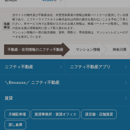
当サイトの物件及び不動産会社、外壁塗装業者の情報は検索パートナーが提供している情
報であり、ニフティライフスタイル株式会社は内容の責任を負わないことを予めご了承く
ださい。本サービス内でお客様が入力される個人情報は、検索パートナーが取得し、同社
免責
事項
の定める個人情報規約に従って取り扱われます。
マンション情報の一部の販売価格、賃料、間取り、専有面積は、マンションレビューのデ
ータを表示しています。
不動産・住宅情報のニフティ不動産
マンション情報
神奈川県
ニフティ不動産
ニフティ不動産アプリ
＼Because／ ニフティ不動産
賃貸
月極駐車場
賃貸事務所・賃貸オフィス
貸店舗・店舗賃貸
貸し倉庫