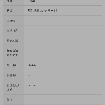
階建
4階建
構造
RC（鉄筋コンクリート）
主方位
－
土地権利
－
用途地域
－
新築分譲
－
時の売主
施工会社
小俣組
設計会社
－
管理会社/
－ / －
方式
備考
－