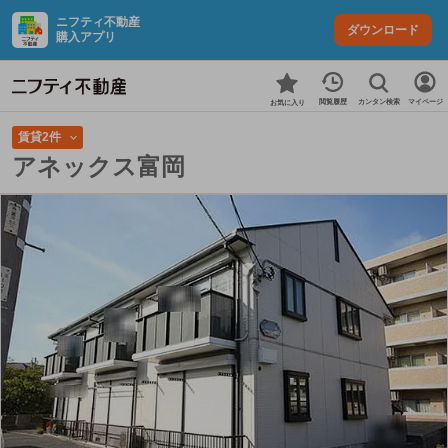
ニフティ不動産
ダウンロード
購入アプリ
カンタン検索
閲覧履歴
マイページ
お気に入り
賃貸2件
アネックス富岡