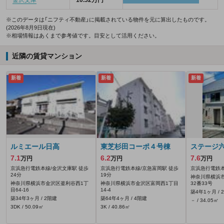
※このデータは「ニフティ不動産」に掲載されている物件を元に算出したものです。
(2026年8月9日現在)
※相場情報はあくまで参考値です。目安として活用ください。
近隣の賃貸マンション
新着
新着
新着
ルミエール日高
東芝杉田コーポ４号棟
ステージ
7.1
6.2
7.6
万円
万円
万円
京浜急行電鉄本線/金沢文庫駅 徒歩
京浜急行電鉄本線/京急富岡駅 徒歩
京浜急行電鉄本
24分
19分
神奈川県横浜
神奈川県横浜市金沢区釜利谷西1丁
神奈川県横浜市金沢区富岡西1丁目
32番33号
目64-16
14-4
築4年1ヶ月 / 
築34年3ヶ月 / 2階建
築64年4ヶ月 / 4階建
－ / 34.05㎡
3DK / 50.09㎡
3K / 40.86㎡