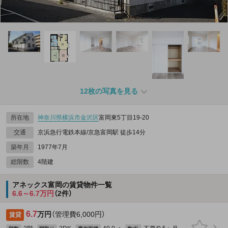
12枚の写真を見る
所在地
神奈川県
横浜市金沢区
富岡東5丁目19-20
交通
京浜急行電鉄本線/京急富岡駅 徒歩14分
築年月
1977年7月
総階数
4階建
アネックス富岡の賃貸物件一覧
6.6～6.7万円
（2件）
6.7
万円
（管理費6,000円）
賃貸