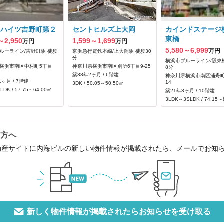
リハイツ吉野町第２
セントヒルズ上大岡
カインドステージ
東橋
～2,950
1,599～1,699
万円
万円
5,580～6,999
万円
ルーライン/吉野町駅 徒歩
京浜急行電鉄本線/上大岡駅 徒歩30
分
横浜市ブルーライン/阪東
横浜市南区中村町5丁目
神奈川県横浜市南区別所6丁目9-25
8分
築38年2ヶ月 / 6階建
神奈川県横浜市南区浦舟町
1ヶ月 / 7階建
14
3DK / 50.05～50.50㎡
LDK / 57.75～64.00㎡
築21年3ヶ月 / 10階建
3LDK～3SLDK / 74.15～
の方へ
動産サイトに内海ビルの新しい物件情報が掲載されたら、メールでお知
新しく物件情報が掲載されたらお知らせを受け取る