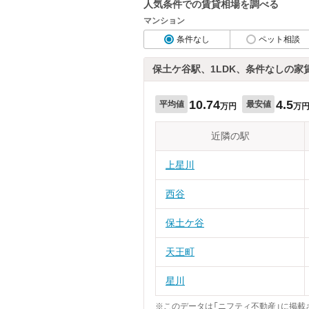
人気条件での賃貸相場を調べる
マンション
条件なし
ペット相談
保土ケ谷駅、1LDK、条件なしの家
10.74
4.5
平均値
最安値
万円
万
近隣の駅
上星川
西谷
保土ケ谷
天王町
星川
※このデータは「ニフティ不動産」に掲載さ