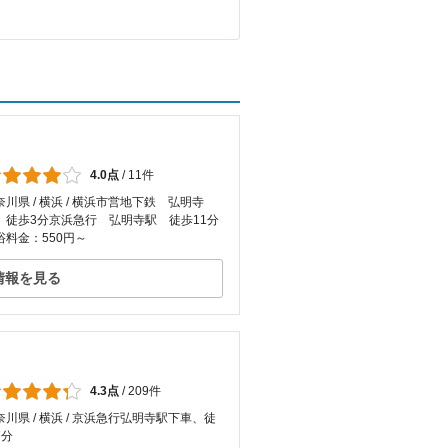
4.0点
/
11件
奈川県 / 横浜 / 横浜市営地下鉄 弘明寺
 徒歩3分京浜急行 弘明寺駅 徒歩11分
浴料金：550円～
情報を見る
4.3点
/
209件
奈川県 / 横浜 / 京浜急行弘明寺駅下車、徒
7分