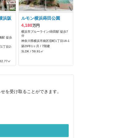
横浜阪
ルモン横浜蒔田公園
4,180
万円
横浜市ブルーライン/蒔田駅 徒歩7
分
橋駅 徒歩
神奈川県横浜市南区宿町1丁目16‐1
築29年1ヶ月 / 7階建
1丁目2‐
3LDK / 59.91㎡
82.77㎡
らせを受け取ることができます。