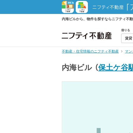
内海ビルから、物件を探すならニフティ不動
借りる
賃貸
不動産・住宅情報のニフティ不動産
マン
内海ビル
（
保土ケ谷