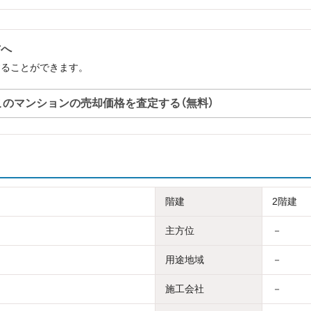
方へ
することができます。
このマンションの売却価格を査定する（無料）
階建
2階建
主方位
－
用途地域
－
施工会社
－