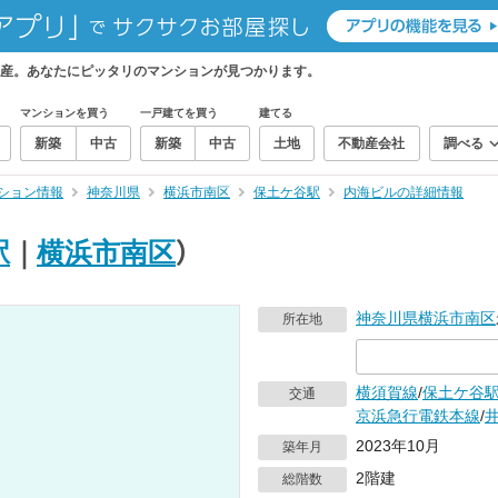
産。あなたにピッタリのマンションが見つかります。
マンションを買う
一戸建てを買う
建てる
新築
中古
新築
中古
土地
不動産会社
調べる
ション情報
神奈川県
横浜市南区
保土ケ谷駅
内海ビルの詳細情報
駅
｜
横浜市南区
）
神奈川県
横浜市南区
所在地
横須賀線
/
保土ケ谷
交通
京浜急行電鉄本線
/
2023年10月
築年月
2階建
総階数