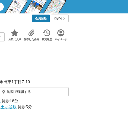
会員登録
ログイン
お気に入り
保存した条件
閲覧履歴
マイページ
永田東1丁目7-10
地図で確認する
駅
徒歩18分
井土ヶ谷駅
徒歩5分