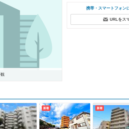
携帯・スマートフォン
URLをス
外観
新着
新着