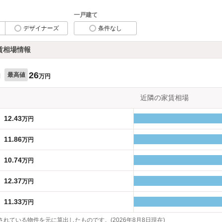
一戸建て
デザイナーズ
条件なし
賃相場情報
26
最高値
円
万円
近隣の家賃相場
12.43
万円
11.86
万円
10.74
万円
12.37
万円
11.33
万円
れている物件を元に算出したものです。(2026年8月8日現在)