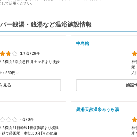
として活用ください。
パー銭湯・銭湯など温浴施設情報
中島館
3.7点
/
26件
 / 横浜 / 京浜急行 井土ヶ谷より徒歩
神
駅
：550円～
入
を見る
施設
黒湯天然温泉みうら湯
-点
/
0件
 / 横浜 / 【新幹線】新横浜駅より横浜
神
下鉄で蒔田駅下車徒歩3分【その他路
歩