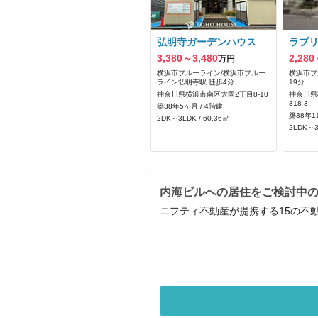
弘明寺ガーデンハウス
ラブ
3,380～3,480
2,280
万円
横浜市ブルーライン/横浜市ブルー
横浜市ブ
ライン弘明寺駅 徒歩4分
19分
神奈川県横浜市南区大岡2丁目8-10
神奈川県
318‐3
築38年5ヶ月 / 4階建
築38年1
2DK～3LDK / 60.36㎡
2LDK～3
内海ビルへの居住をご検討中
ニフティ不動産が提携する15の不