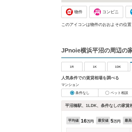
物件
コンビニ
このアイコンは物件のおおよその位置
JPnoie横浜平沼の周辺
1R
1K
1DK
人気条件での賃貸相場を調べる
マンション
条件なし
ペット相談
平沼橋駅、1LDK、条件なしの家賃
16
5
平均値
最安値
最高
万円
万円