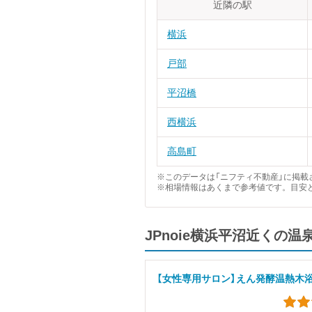
近隣の駅
横浜
戸部
平沼橋
西横浜
高島町
※このデータは「ニフティ不動産」に掲載さ
※相場情報はあくまで参考値です。目安
JPnoie横浜平沼近くの
【女性専用サロン】えん発酵温熱木浴