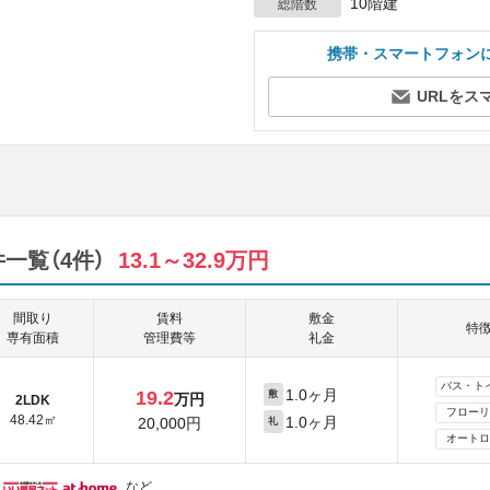
10階建
総階数
携帯・スマートフォン
URLをス
一覧（4件）
13.1～32.9万円
間取り
賃料
敷金
特
専有面積
管理費等
礼金
バス・ト
1.0ヶ月
19.2
敷
万円
2LDK
フローリ
48.42㎡
1.0ヶ月
20,000円
礼
オートロ
など