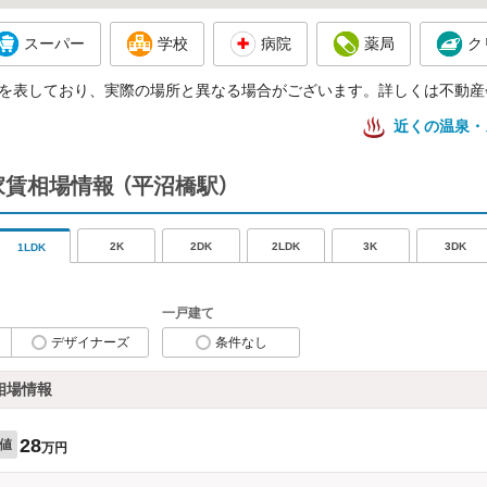
スーパー
学校
病院
薬局
ク
を表しており、実際の場所と異なる場合がございます。詳しくは不動産
近くの温泉・
の家賃相場情報
（平沼橋駅）
2K
2DK
2LDK
3K
3DK
1LDK
一戸建て
デザイナーズ
条件なし
相場情報
28
値
万円