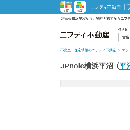
JPnoie横浜平沼から、物件を探すならニ
借りる
賃貸
不動産・住宅情報のニフティ不動産
マン
JPnoie横浜平沼
（
平