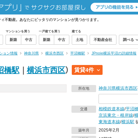
フティ不動産。あなたにピッタリのマンションが見つかります。
マンションを買う
一戸建てを買う
建てる
新築
中古
新築
中古
土地
不動産会社
調べる
ション情報
神奈川県
横浜市西区
平沼橋駅
JPnoie横浜平沼の詳細情報
沼橋駅
｜
横浜市西区
）
賃貸4件
神奈川県
横浜市西区
所在地
相模鉄道本線
/
平沼
交通
京浜東北・根岸線
/
東海道本線
/
横浜駅
2025年2月
築年月