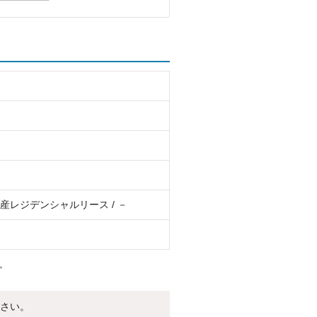
産レジデンシャルリース / －
。
さい。