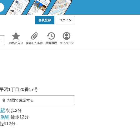
会員登録
ログイン
お気に入り
保存した条件
閲覧履歴
マイページ
平沼1丁目20番17号
地図で確認する
橋駅
徒歩2分
横浜駅
徒歩12分
徒歩12分