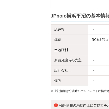
JPnoie横浜平沼の基本情
総戸数
－
構造
RC（鉄筋
土地権利
－
新築分譲時の売主
－
設計会社
－
備考
－
※
上記情報は分譲時のパンフレットに掲載さ
物件情報の精度向上にご協力を