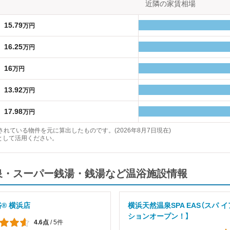
近隣の家賃相場
15.79
万円
16.25
万円
16
万円
13.92
万円
17.98
万円
れている物件を元に算出したものです。(2026年8月7日現在)
として活用ください。
温泉・スーパー銭湯・銭湯など温浴施設情報
® 横浜店
横浜天然温泉SPA EAS（スパ イ
ションオープン！】
4.6点
/
5件