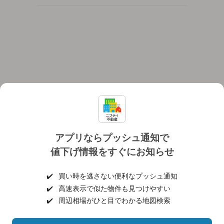
アプリならプッシュ通知で
値下げ情報をすぐにお知らせ
対応機種
個人情報保護ポリシー
利用規約
運営会社
✔️
買い時を逃さない便利なプッシュ通知
ヘルプ・お問い合わせ
採用情報
✔️
高速表示で似た物件も見つけやすい
✔️
周辺相場がひと目でわかる地図検索