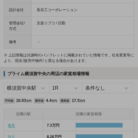
設計会社
長谷工コーポレーション
管理会社/
京急リブコ / 日勤
方式
備考
－
※ 上記情報は分譲時のパンフレットに掲載されていた情報です。社名変更等に
より、現況（販売中物件）と異なる場合があります。
プライム横須賀中央の周辺の家賃相場情報
10.03
4.4
17.5
平均値
最安値
最高値
万円
万円
万円
近隣の駅
近隣の家賃相場
逸見
7.3万円
汐入
8.26万円