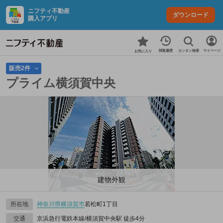
ニフティ不動産
ダウンロード
購入アプリ
カンタン検索
閲覧履歴
マイページ
お気に入り
販売2件
プライム横須賀中央
建物外観
所在地
神奈川県
横須賀市
若松町1丁目
交通
京浜急行電鉄本線/横須賀中央駅 徒歩4分