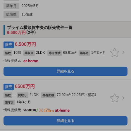
築年月
2025年5月
総階数
15階建
プライム横須賀中央の販売物件一覧
6,500万円
（2件）
6,500万円
販売
10階
2LDK
68.91m²
1年3ヶ月
階数
間取り
専有面積
築年月
情報提供元
詳細を見る
6500万円
販売
-
2LDK
72.92m²（22.05坪）（壁芯）
階数
間取り
専有面積
1年3ヶ月
築年月
情報提供元
詳細を見る