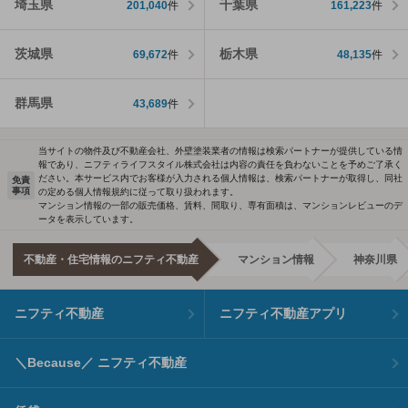
埼玉県
千葉県
201,040
件
161,223
件
茨城県
栃木県
69,672
件
48,135
件
群馬県
43,689
件
当サイトの物件及び不動産会社、外壁塗装業者の情報は検索パートナーが提供している情
報であり、ニフティライフスタイル株式会社は内容の責任を負わないことを予めご了承く
ださい。本サービス内でお客様が入力される個人情報は、検索パートナーが取得し、同社
免責
事項
の定める個人情報規約に従って取り扱われます。
マンション情報の一部の販売価格、賃料、間取り、専有面積は、マンションレビューのデ
ータを表示しています。
不動産・住宅情報のニフティ不動産
マンション情報
神奈川県
ニフティ不動産
ニフティ不動産アプリ
＼Because／ ニフティ不動産