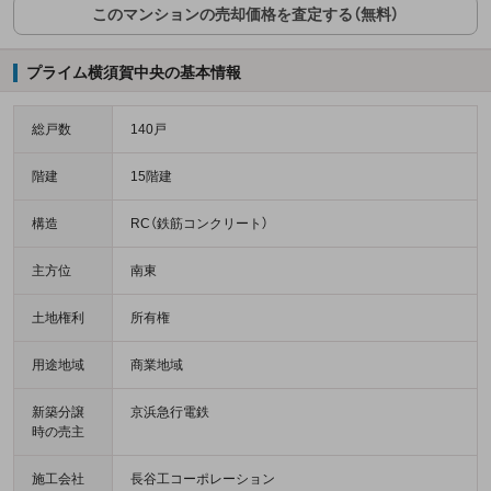
このマンションの売却価格を査定する（無料）
プライム横須賀中央の基本情報
総戸数
140戸
階建
15階建
構造
RC（鉄筋コンクリート）
主方位
南東
土地権利
所有権
用途地域
商業地域
新築分譲
京浜急行電鉄
時の売主
施工会社
長谷工コーポレーション