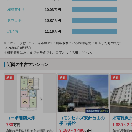
横須賀中央
10.03万円
県立大学
10.87万円
堀ノ内
11.16万円
※このデータは「ニフティ不動産」に掲載されている物件を元に算出したものです。
(2026年8月8日現在)
※相場情報はあくまで参考値です。目安として活用ください。
近隣の中古マンション
新着
新着
新着
コーポ湘南大津
コモンヒルズ安針台山の
湘南長沢
手五番館
780
1,680～2,
万円
3,180～3,480
万円
京浜急行電鉄本線/京急大津駅 徒歩7
京急久里浜線/