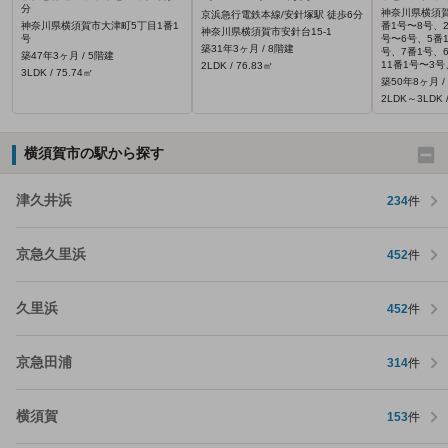
分
神奈川県横須
京浜急行電鉄本線/安針塚駅 徒歩6分
神奈川県横須賀市大津町5丁目1番1
番1号〜8号、
神奈川県横須賀市安針台15-1
号
号〜6号、5番
築31年3ヶ月 / 8階建
号、7番1号、
築47年3ヶ月 / 5階建
11番1号〜3号
2LDK / 76.83㎡
3LDK / 75.74㎡
築50年8ヶ月 /
2LDK～3LDK /
横須賀市の駅から探す
津久井浜
234
件
京急久里浜
452
件
久里浜
452
件
京急田浦
314
件
横須賀
153
件