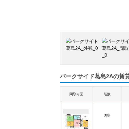
パークサイド葛島2Aの賃貸
間取り図
階数
2階