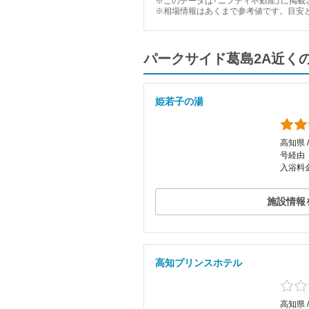
※このデータは「ニフティ不動産」に掲載さ
※相場情報はあくまで参考値です。目安
パークサイド葛島2A近く
姫若子の湯
高知県 
号経由
入浴料金
施設情報
高知プリンスホテル
高知県 