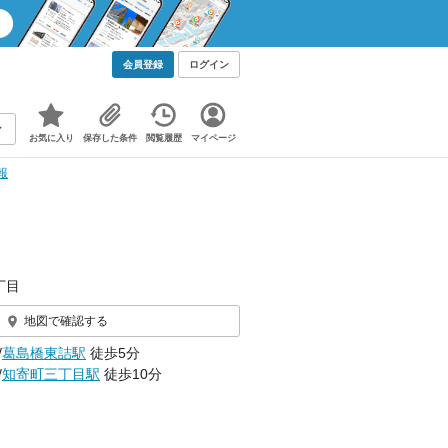
会員登録
ログイン
お気に入り
保存した条件
閲覧履歴
マイページ
報
丁目
地図で確認する
/
葛島橋東詰駅
徒歩5分
/
知寄町三丁目駅
徒歩10分