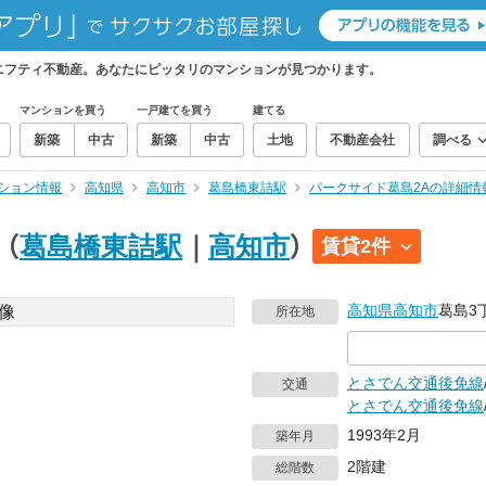
ニフティ不動産。あなたにピッタリのマンションが見つかります。
マンションを買う
一戸建てを買う
建てる
新築
中古
新築
中古
土地
不動産会社
調べる
ション情報
高知県
高知市
葛島橋東詰駅
パークサイド葛島2Aの詳細情
（
葛島橋東詰駅
｜
高知市
）
賃貸2件
高知県
高知市
葛島3
所在地
とさでん交通後免線
交通
とさでん交通後免線
1993年2月
築年月
2階建
総階数