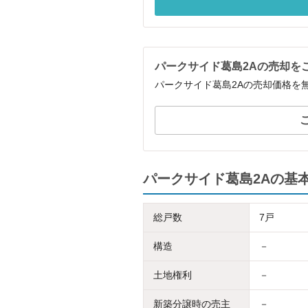
パークサイド葛島2Aの売却を
パークサイド葛島2Aの売却価格を
パークサイド葛島2Aの基
総戸数
7戸
構造
－
土地権利
－
新築分譲時の売主
－