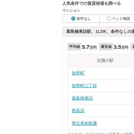
人気条件での賃貸相場を調べる
マンション
条件なし
ペット相談
葛島橋東詰駅、1LDK、条件なしの
5.7
3.5
平均値
最安値
万円
万円
近隣の駅
知寄町
知寄町三丁目
葛島橋東詰
西高須
県立美術館通