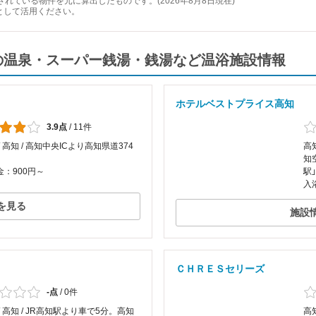
れている物件を元に算出したものです。(2026年8月8日現在)
として活用ください。
の温泉・スーパー銭湯・銭湯など温浴施設情報
ホテルベストプライス高知
3.9点
/
11件
/ 高知 / 高知中央ICより高知県道374
高
知
：900円～
駅
入
を見る
施設
ＣＨＲＥＳセリーズ
-点
/
0件
/ 高知 / JR高知駅より車で5分。高知
高知