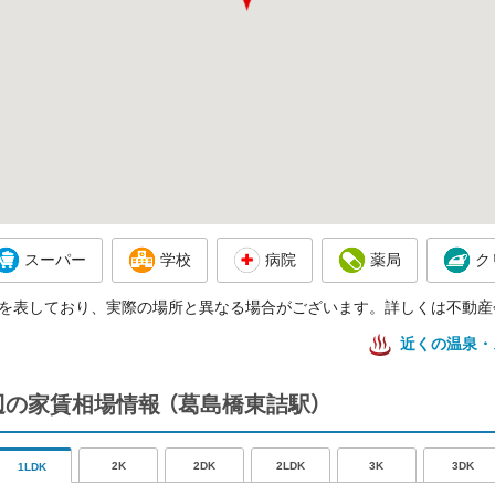
スーパー
学校
病院
薬局
ク
を表しており、実際の場所と異なる場合がございます。詳しくは不動産
近くの温泉・
辺の家賃相場情報
（葛島橋東詰駅）
2K
2DK
2LDK
3K
3DK
1LDK