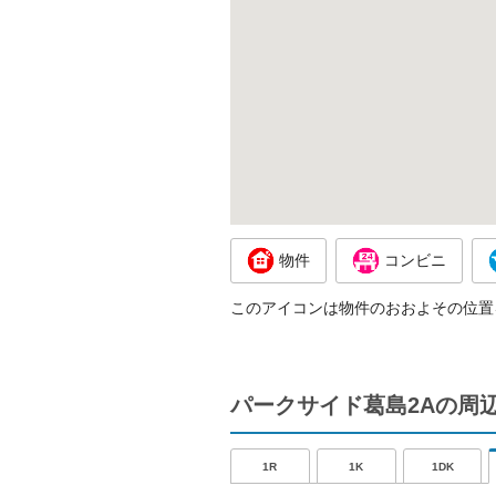
物件
コンビニ
このアイコンは物件のおおよその位置
パークサイド葛島2Aの周
1R
1K
1DK