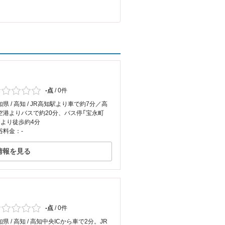
-点
/
0件
知県 / 高知 / JR高知駅より車で約7分／高
空港よりバスで約20分、バス停「宝永町
」より徒歩約4分
浴料金：-
情報を見る
-点
/
0件
県 / 高知 / 高知中央ICから車で2分。JR