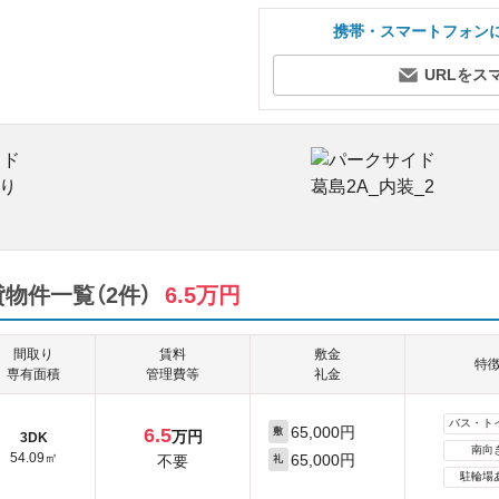
携帯・スマートフォン
URLをス
物件一覧（2件）
6.5万円
間取り
賃料
敷金
特
専有面積
管理費等
礼金
バス・ト
65,000円
6.5
敷
万円
3DK
南向
54.09㎡
65,000円
不要
礼
駐輪場