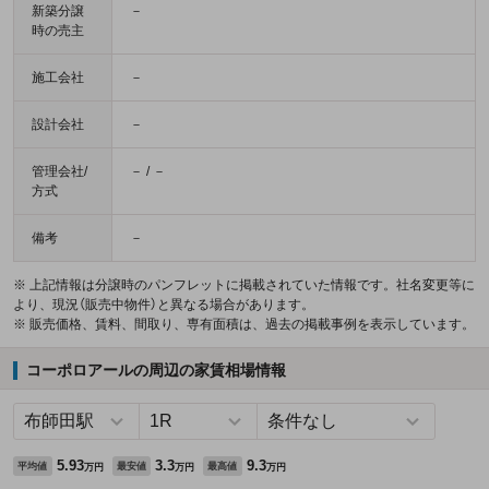
新築分譲
－
時の売主
施工会社
－
設計会社
－
管理会社/
－ / －
方式
備考
－
※ 上記情報は分譲時のパンフレットに掲載されていた情報です。社名変更等に
より、現況（販売中物件）と異なる場合があります。
※ 販売価格、賃料、間取り、専有面積は、過去の掲載事例を表示しています。
コーポロアールの周辺の家賃相場情報
5.93
3.3
9.3
平均値
最安値
最高値
万円
万円
万円