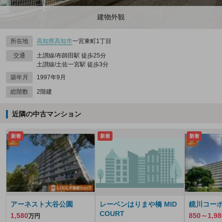
建物外観
所在地
高知県
高知市
一宮東町1丁目
交通
土讃線/布師田駅 徒歩25分
土讃線/土佐一宮駅 徒歩3分
築年月
1997年9月
総階数
2階建
近隣の中古マンション
新着
新着
新着
アーネスト大谷公園
レーベンはりまや橋 MID
鏡川コー
COURT
1,580
850～1,98
万円