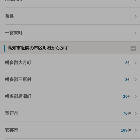
葛島
一宮東町
高知市近隣の市区町村から探す
幡多郡大月町
8
件
幡多郡三原村
3
件
幡多郡黒潮町
30
件
室戸市
76
件
安芸市
189
件