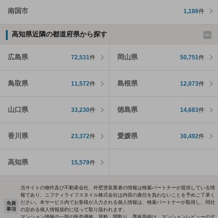
南国市
1,186
件
高知県近隣の都道府県から探す
広島県
岡山県
72,531
件
50,751
件
鳥取県
島根県
11,572
件
12,073
件
山口県
徳島県
33,230
件
14,683
件
香川県
愛媛県
23,372
件
30,492
件
高知県
15,579
件
当サイトの物件及び不動産会社、外壁塗装業者の情報は検索パートナーが提供している情
報であり、ニフティライフスタイル株式会社は内容の責任を負わないことを予めご了承く
ださい。本サービス内でお客様が入力される個人情報は、検索パートナーが取得し、同社
免責
事項
の定める個人情報規約に従って取り扱われます。
マンション情報の一部の販売価格、賃料、間取り、専有面積は、マンションレビューのデ