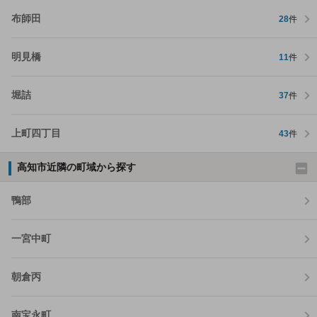
布師田
28
件
明見橋
11
件
堀詰
37
件
上町四丁目
43
件
高知市近隣の町域から探す
鴨部
一宮中町
朝倉丙
南宝永町