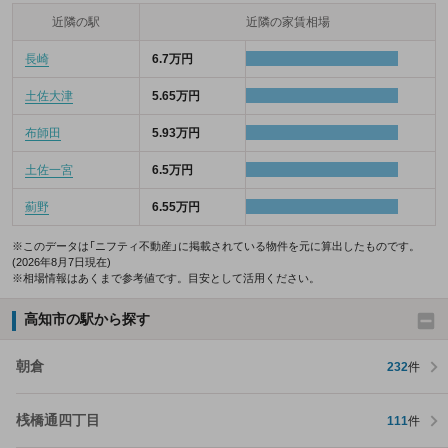
近隣の駅
近隣の家賃相場
長崎
6.7万円
土佐大津
5.65万円
布師田
5.93万円
土佐一宮
6.5万円
薊野
6.55万円
※このデータは「ニフティ不動産」に掲載されている物件を元に算出したものです。
(2026年8月7日現在)
※相場情報はあくまで参考値です。目安として活用ください。
高知市の駅から探す
朝倉
232
件
桟橋通四丁目
111
件