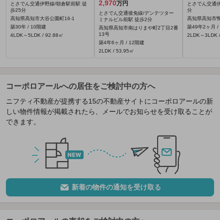
2,970
万円
とさでん交通伊野線/朝倉駅前駅 徒
とさでん交通伊
歩25分
分
とさでん交通後免線/デンテツター
高知県高知市大谷公園町16-1
高知県高知市鴨
ミナルビル前駅 徒歩2分
築30年 / 10階建
築49年2ヶ月 /
高知県高知市南はりまや町2丁目2番
13号
4LDK～5LDK / 92.88㎡
2LDK～3LDK /
築4年6ヶ月 / 12階建
2LDK / 53.95㎡
コーポロアールへの居住をご検討中の方へ
ニフティ不動産が提携する15の不動産サイトにコーポロアールの新
しい物件情報が掲載されたら、メールでお知らせを受け取ることが
できます。
新着の物件の通知を受け取る