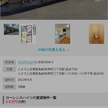
20枚の写真を見る
所在地
高知県
高知市
仁井田2058‐2
交通
とさでん交通後免線/知寄町三丁目駅 徒歩73分
とさでん交通後免線/知寄町三丁目駅 バス18分 バス停下車 徒歩4分
築年月
2013年5月
総階数
2階建
ローレンスハイツの賃貸物件一覧
5.6万円
（1件）