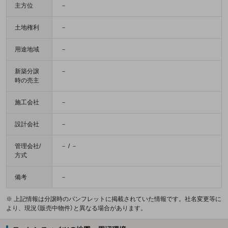
主方位
－
土地権利
－
用途地域
－
新築分譲
－
時の売主
施工会社
－
設計会社
－
管理会社/
－ / －
方式
備考
－
※ 上記情報は分譲時のパンフレットに掲載されていた情報です。社名変更等に
より、現況（販売中物件）と異なる場合があります。