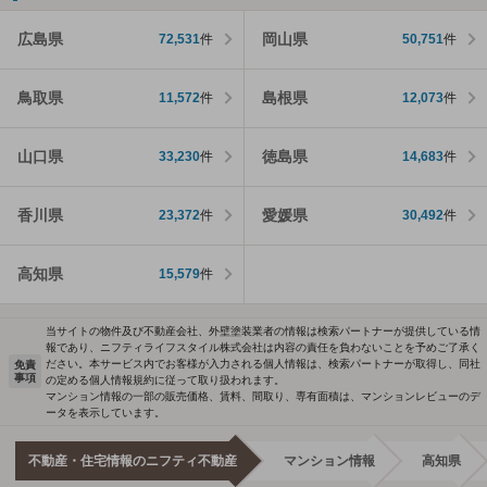
広島県
岡山県
72,531
件
50,751
件
鳥取県
島根県
11,572
件
12,073
件
山口県
徳島県
33,230
件
14,683
件
香川県
愛媛県
23,372
件
30,492
件
高知県
15,579
件
当サイトの物件及び不動産会社、外壁塗装業者の情報は検索パートナーが提供している情
報であり、ニフティライフスタイル株式会社は内容の責任を負わないことを予めご了承く
ださい。本サービス内でお客様が入力される個人情報は、検索パートナーが取得し、同社
免責
事項
の定める個人情報規約に従って取り扱われます。
マンション情報の一部の販売価格、賃料、間取り、専有面積は、マンションレビューのデ
ータを表示しています。
不動産・住宅情報のニフティ不動産
マンション情報
高知県