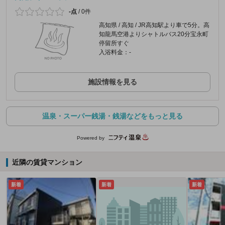
-点
/
0件
高知県 / 高知 / JR高知駅より車で5分。高
知龍馬空港よりシャトルバス20分宝永町
停留所すぐ
入浴料金：-
施設情報を見る
温泉・スーパー銭湯・銭湯などをもっと見る
Powered by
近隣の賃貸マンション
新着
新着
新着