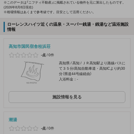
※このデータは「ニフティ不動産」に掲載されている物件を元に算出したものです。
(2026年8月8日現在)
※相場情報はあくまで参考値です。目安として活用ください。
ローレンスハイツ近くの温泉・スーパー銭湯・銭湯など温浴施設
情報
高知市国民宿舎桂浜荘
-点
/
0件
高知県 / 高知 / ＪＲ高知駅より路線バスに
て３５分/高知自動車道・高知ICより約30
分（県道44号線経由）
入浴料金：-
施設情報を見る
潮湯
-点
/
0件