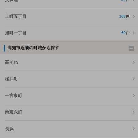
上町五丁目
108
件
旭町一丁目
69
件
高知市近隣の町域から探す
高そね
桜井町
一宮東町
南宝永町
長浜