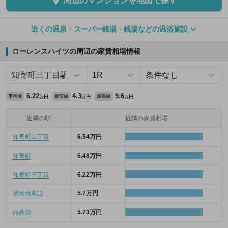
周辺のマンションを地図で探す
近くの温泉・スーパー銭湯・銭湯などの温浴施設
ローレンスハイツの周辺の家賃相場情報
6.22
4.3
9.6
平均値
最安値
最高値
万円
万円
万円
近隣の駅
近隣の家賃相場
知寄町二丁目
6.54万円
知寄町
6.48万円
知寄町三丁目
6.22万円
葛島橋東詰
5.7万円
西高須
5.73万円