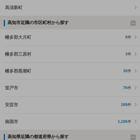
高須新町
高知市近隣の市区町村から探す
幡多郡大月町
8
件
幡多郡三原村
3
件
幡多郡黒潮町
30
件
室戸市
76
件
安芸市
189
件
南国市
1,186
件
高知県近隣の都道府県から探す