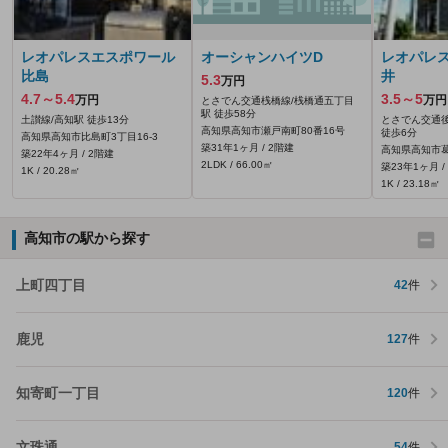
レオパレスエスポワール
オーシャンハイツD
レオパレ
比島
井
5.3
万円
4.7～5.4
3.5～5
万円
万円
とさでん交通桟橋線/桟橋通五丁目
駅 徒歩58分
土讃線/高知駅 徒歩13分
とさでん交通後
高知県高知市瀬戸南町80番16号
徒歩6分
高知県高知市比島町3丁目16-3
築31年1ヶ月 / 2階建
高知県高知市葛
築22年4ヶ月 / 2階建
2LDK / 66.00㎡
築23年1ヶ月 /
1K / 20.28㎡
1K / 23.18㎡
高知市の駅から探す
上町四丁目
42
件
鹿児
127
件
知寄町一丁目
120
件
文珠通
54
件