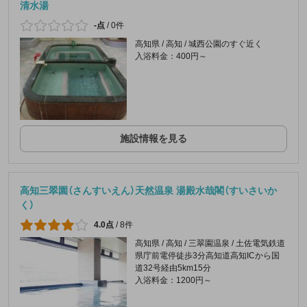
清水湯
-点
/
0件
高知県 / 高知 / 城西公園のすぐ近く
入浴料金：400円～
施設情報を見る
高知三翠園（さんすいえん）天然温泉 湯殿水哉閣（すいさいか
く）
4.0点
/
8件
高知県 / 高知 / 三翠園温泉 / 土佐電気鉄道
県庁前電停徒歩3分高知道高知ICから国
道32号経由5km15分
入浴料金：1200円～