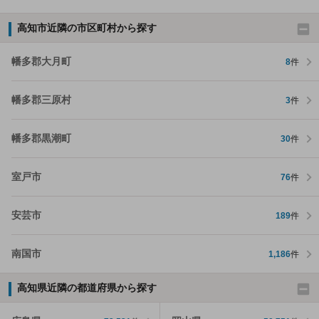
高知市近隣の市区町村から探す
幡多郡大月町
8
件
幡多郡三原村
3
件
幡多郡黒潮町
30
件
室戸市
76
件
安芸市
189
件
南国市
1,186
件
高知県近隣の都道府県から探す