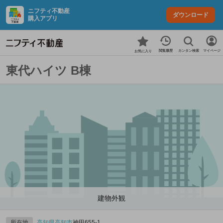
ニフティ不動産
ダウンロード
購入アプリ
カンタン検索
閲覧履歴
マイページ
お気に入り
東代ハイツ B棟
建物外観
所在地
高知県
高知市
神田655‐1