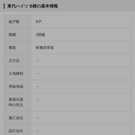
東代ハイツ B棟の基本情報
総戸数
8戸
階建
2階建
構造
軽量鉄骨造
主方位
－
土地権利
－
用途地域
－
新築分譲
－
時の売主
施工会社
－
設計会社
－