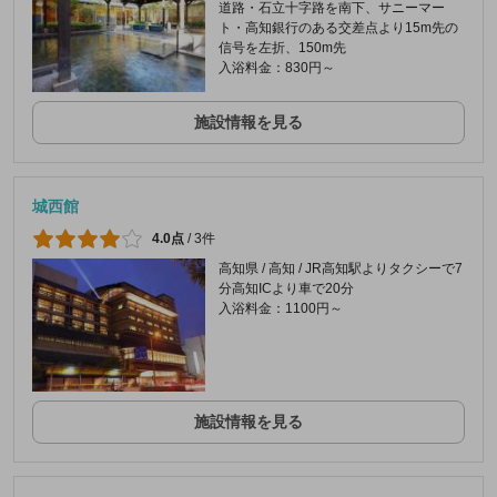
道路・石立十字路を南下、サニーマー
ト・高知銀行のある交差点より15m先の
信号を左折、150m先
入浴料金：830円～
施設情報を見る
城西館
4.0点
/
3件
高知県 / 高知 / JR高知駅よりタクシーで7
分高知ICより車で20分
入浴料金：1100円～
施設情報を見る