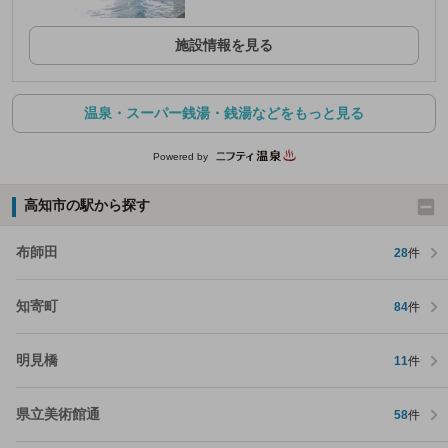
施設情報を見る
温泉・スーパー銭湯・銭湯などをもっと見る
Powered by
高知市の駅から探す
布師田
28
件
知寄町
84
件
明見橋
11
件
県立美術館通
58
件