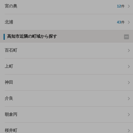
宮の奥
12
件
北浦
43
件
高知市近隣の町域から探す
百石町
上町
神田
介良
朝倉丙
桜井町