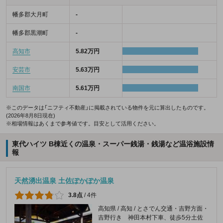
幡多郡大月町
-
幡多郡黒潮町
-
高知市
5.82万円
安芸市
5.63万円
南国市
5.61万円
※このデータは「ニフティ不動産」に掲載されている物件を元に算出したものです。
(2026年8月8日現在)
※相場情報はあくまで参考値です。目安として活用ください。
東代ハイツ B棟近くの温泉・スーパー銭湯・銭湯など温浴施設情
報
天然湧出温泉 土佐ぽかぽか温泉
3.8点
/
4件
高知県 / 高知 / とさでん交通・吉野方面・
吉野行き 神田本村下車、徒歩5分土佐