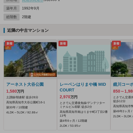
築年月
1992年9月
総階数
2階建
近隣の中古マンション
新着
新着
新着
アーネスト大谷公園
レーベンはりまや橋 MID
鏡川コー
COURT
1,580
850～1,98
万円
2,970
万円
土讃線/朝倉駅 徒歩28分
とさでん交通伊
徒歩12分
高知県高知市大谷公園町16-1
とさでん交通後免線/デンテツター
高知県高知市鴨
ミナルビル前駅 徒歩2分
築30年 / 10階建
築49年2ヶ月 /
高知県高知市南はりまや町2丁目2番
4LDK～5LDK / 92.88㎡
13号
2LDK～3LDK /
築4年6ヶ月 / 12階建
2LDK / 53.95㎡