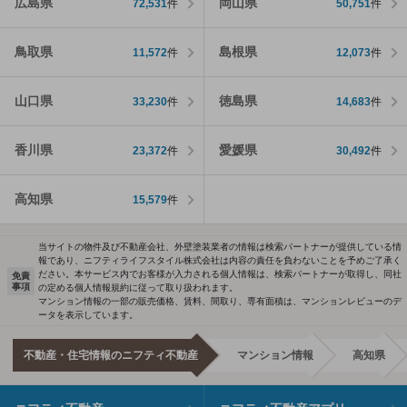
広島県
岡山県
72,531
件
50,751
件
鳥取県
島根県
11,572
件
12,073
件
山口県
徳島県
33,230
件
14,683
件
香川県
愛媛県
23,372
件
30,492
件
高知県
15,579
件
当サイトの物件及び不動産会社、外壁塗装業者の情報は検索パートナーが提供している情
報であり、ニフティライフスタイル株式会社は内容の責任を負わないことを予めご了承く
ださい。本サービス内でお客様が入力される個人情報は、検索パートナーが取得し、同社
免責
事項
の定める個人情報規約に従って取り扱われます。
マンション情報の一部の販売価格、賃料、間取り、専有面積は、マンションレビューのデ
ータを表示しています。
不動産・住宅情報のニフティ不動産
マンション情報
高知県