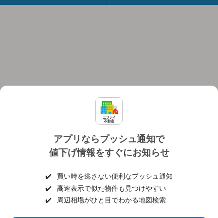
アプリならプッシュ通知で
値下げ情報をすぐにお知らせ
対応機種
個人情報保護ポリシー
利用規約
運営会社
✔️
買い時を逃さない便利なプッシュ通知
ヘルプ・お問い合わせ
採用情報
✔️
高速表示で似た物件も見つけやすい
✔️
周辺相場がひと目でわかる地図検索