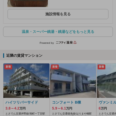
施設情報を見る
温泉・スーパー銭湯・銭湯などをもっと見る
Powered by
近隣の賃貸マンション
新着
新着
新着
ハイツリバーサイド
コンフォート B棟
ヴァンミ
3.8～4.2
5.9～6.1
6
万円
万円
万円
とさでん交通伊野線/旭町一丁目駅
とさでん交通後免線/はりまや橋駅
とさでん交通伊