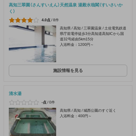
高知三翠園（さんすいえん）天然温泉 湯殿水哉閣（すいさいか
く）
4.0点
/
8件
高知県 / 高知 / 三翠園温泉 / 土佐電気鉄道
県庁前電停徒歩3分高知道高知ICから国
道32号経由5km15分
入浴料金：1200円～
施設情報を見る
清水湯
-点
/
0件
高知県 / 高知 / 城西公園のすぐ近く
入浴料金：400円～