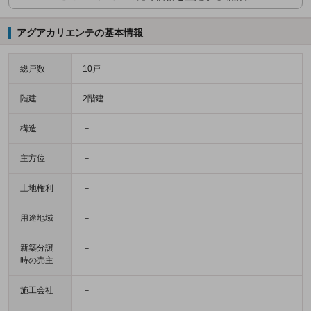
アグアカリエンテの基本情報
総戸数
10戸
階建
2階建
構造
－
主方位
－
土地権利
－
用途地域
－
新築分譲
－
時の売主
施工会社
－