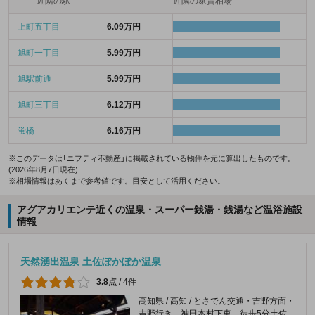
近隣の駅
近隣の家賃相場
上町五丁目
6.09万円
旭町一丁目
5.99万円
旭駅前通
5.99万円
旭町三丁目
6.12万円
蛍橋
6.16万円
※このデータは「ニフティ不動産」に掲載されている物件を元に算出したものです。
(2026年8月7日現在)
※相場情報はあくまで参考値です。目安として活用ください。
アグアカリエンテ近くの温泉・スーパー銭湯・銭湯など温浴施設
情報
天然湧出温泉 土佐ぽかぽか温泉
3.8点
/
4件
高知県 / 高知 / とさでん交通・吉野方面・
吉野行き 神田本村下車、徒歩5分土佐