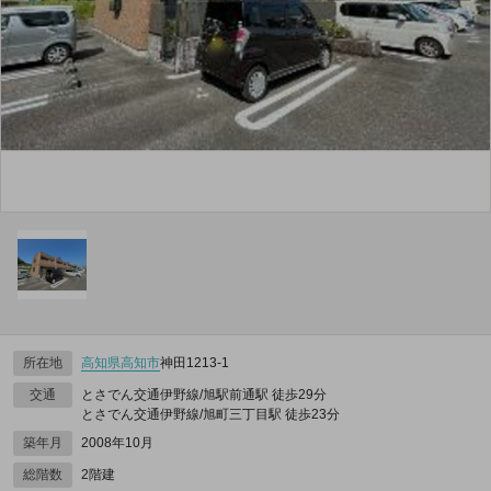
所在地
高知県
高知市
神田1213‐1
交通
とさでん交通伊野線/旭駅前通駅 徒歩29分
とさでん交通伊野線/旭町三丁目駅 徒歩23分
築年月
2008年10月
総階数
2階建