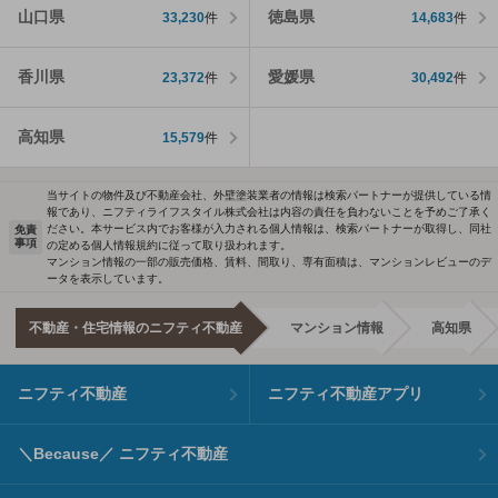
山口県
徳島県
33,230
件
14,683
件
香川県
愛媛県
23,372
件
30,492
件
高知県
15,579
件
当サイトの物件及び不動産会社、外壁塗装業者の情報は検索パートナーが提供している情
報であり、ニフティライフスタイル株式会社は内容の責任を負わないことを予めご了承く
ださい。本サービス内でお客様が入力される個人情報は、検索パートナーが取得し、同社
免責
事項
の定める個人情報規約に従って取り扱われます。
マンション情報の一部の販売価格、賃料、間取り、専有面積は、マンションレビューのデ
ータを表示しています。
不動産・住宅情報のニフティ不動産
マンション情報
高知県
ニフティ不動産
ニフティ不動産アプリ
＼Because／ ニフティ不動産