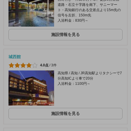
道路・石立十字路を南下、サニーマー
ト・高知銀行のある交差点より15m先の
信号を左折、150m先
入浴料金：830円～
施設情報を見る
城西館
4.0点
/
3件
高知県 / 高知 / JR高知駅よりタクシーで7
分高知ICより車で20分
入浴料金：1100円～
施設情報を見る