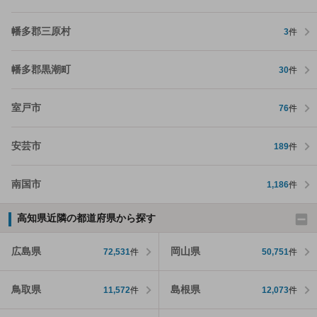
幡多郡三原村
3
件
幡多郡黒潮町
30
件
室戸市
76
件
安芸市
189
件
南国市
1,186
件
高知県近隣の都道府県から探す
広島県
岡山県
72,531
件
50,751
件
鳥取県
島根県
11,572
件
12,073
件