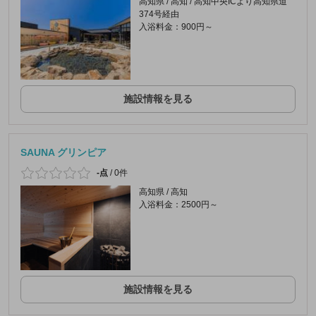
高知県 / 高知 / 高知中央ICより高知県道
374号経由
入浴料金：900円～
施設情報を見る
SAUNA グリンピア
-点
/
0件
高知県 / 高知
入浴料金：2500円～
施設情報を見る