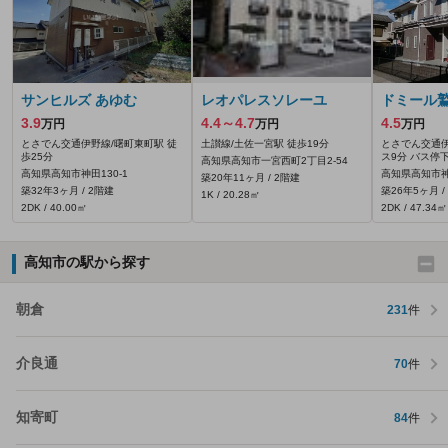
サンヒルズ あゆむ
レオパレスソレーユ
ドミール
3.9
4.4～4.7
4.5
万円
万円
万円
とさでん交通伊野線/曙町東町駅 徒
土讃線/土佐一宮駅 徒歩19分
とさでん交通伊
歩25分
ス9分 バス停
高知県高知市一宮西町2丁目2-54
高知県高知市神田130‐1
高知県高知市神
築20年11ヶ月 / 2階建
築32年3ヶ月 / 2階建
築26年5ヶ月 /
1K / 20.28㎡
2DK / 40.00㎡
2DK / 47.34㎡
高知市の駅から探す
朝倉
231
件
介良通
70
件
知寄町
84
件