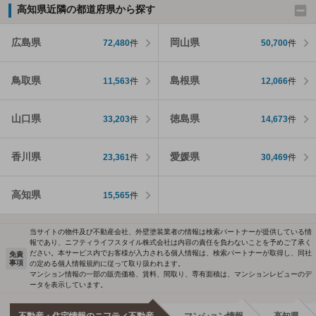
高知県近隣の都道府県から探す
広島県
岡山県
72,480
件
50,700
件
鳥取県
島根県
11,563
件
12,066
件
山口県
徳島県
33,203
件
14,673
件
香川県
愛媛県
23,361
件
30,469
件
高知県
15,565
件
当サイトの物件及び不動産会社、外壁塗装業者の情報は検索パートナーが提供している情
報であり、ニフティライフスタイル株式会社は内容の責任を負わないことを予めご了承く
ださい。本サービス内でお客様が入力される個人情報は、検索パートナーが取得し、同社
免責
事項
の定める個人情報規約に従って取り扱われます。
マンション情報の一部の販売価格、賃料、間取り、専有面積は、マンションレビューのデ
ータを表示しています。