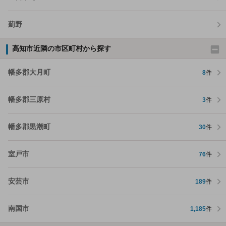
薊野
高知市近隣の市区町村から探す
幡多郡大月町
8
件
幡多郡三原村
3
件
幡多郡黒潮町
30
件
室戸市
76
件
安芸市
189
件
南国市
1,185
件