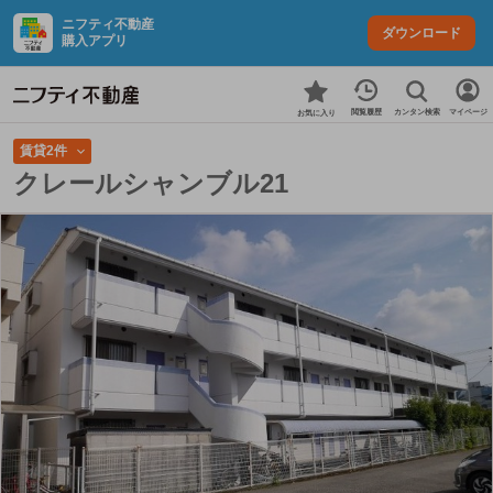
ニフティ不動産
ダウンロード
購入アプリ
カンタン検索
閲覧履歴
マイページ
お気に入り
賃貸2件
クレールシャンブル21