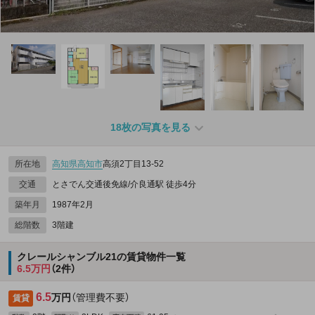
18枚の写真を見る
所在地
高知県
高知市
高須2丁目13-52
交通
とさでん交通後免線/介良通駅 徒歩4分
築年月
1987年2月
総階数
3階建
クレールシャンブル21の賃貸物件一覧
6.5万円
（2件）
6.5
万円
（管理費不要）
賃貸