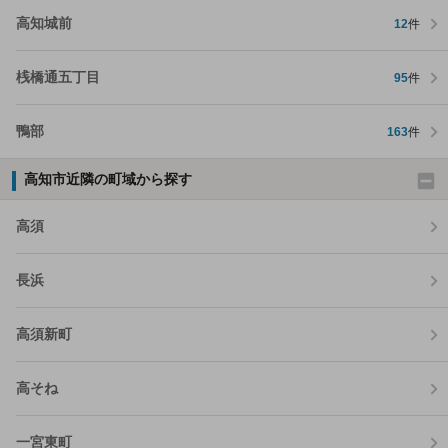
高知城前
12
件
桟橋通五丁目
95
件
鴨部
163
件
高知市近隣の町域から探す
高須
長浜
高須新町
高そね
一宮東町