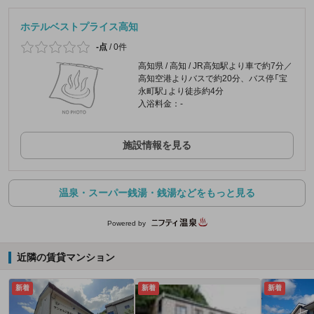
ホテルベストプライス高知
-点
/
0件
高知県 / 高知 / JR高知駅より車で約7分／
高知空港よりバスで約20分、バス停「宝
永町駅」より徒歩約4分
入浴料金：-
施設情報を見る
温泉・スーパー銭湯・銭湯などをもっと見る
Powered by
近隣の賃貸マンション
新着
新着
新着