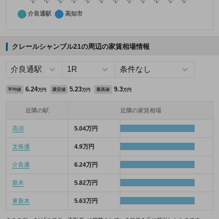
クレールシャンブル21の周辺の家賃相場情報
6.24
5.23
9.3
平均値
最安値
最高値
万円
万円
万円
近隣の駅
近隣の家賃相場
高須
5.04万円
文珠通
4.9万円
介良通
6.24万円
新木
5.82万円
東新木
5.63万円