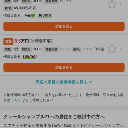
3階
3LDK
61.95㎡
階数
間取り
専有面積
65,000円/不要
敷/礼
情報提供元
詳細を見る
6.5
万円
（管理費不要）
賃貸
3階
3LDK
65.0㎡
65,000円/不要
階数
間取り
専有面積
敷/礼
情報提供元
詳細を見る
周辺の家賃の相場情報を見る
※物件情報の精度向上にご協力をお願いいたします。物件情報に誤りがある場
合は
こちら
よりご連絡ください。
クレールシャンブル21への居住をご検討中の方へ
ニフティ不動産が提携する15の不動産サイトにクレールシャンブル