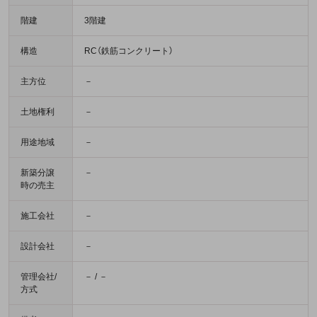
階建
3階建
構造
RC（鉄筋コンクリート）
主方位
－
土地権利
－
用途地域
－
新築分譲
－
時の売主
施工会社
－
設計会社
－
管理会社/
－ / －
方式