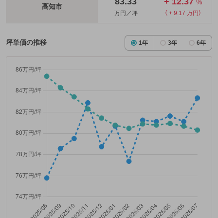
83.33
+ 12.37
%
高知市
万円／坪
（ + 9.17 万円）
坪単価の推移
1年
3年
6年