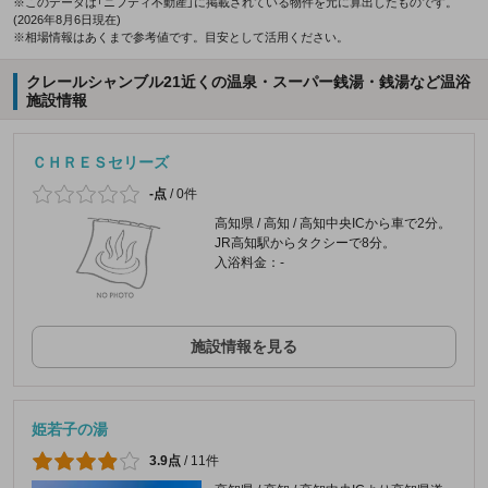
※このデータは「ニフティ不動産」に掲載されている物件を元に算出したものです。
(2026年8月6日現在)
※相場情報はあくまで参考値です。目安として活用ください。
クレールシャンブル21近くの温泉・スーパー銭湯・銭湯など温浴
施設情報
ＣＨＲＥＳセリーズ
-点
/
0件
高知県 / 高知 / 高知中央ICから車で2分。
JR高知駅からタクシーで8分。
入浴料金：-
施設情報を見る
姫若子の湯
3.9点
/
11件