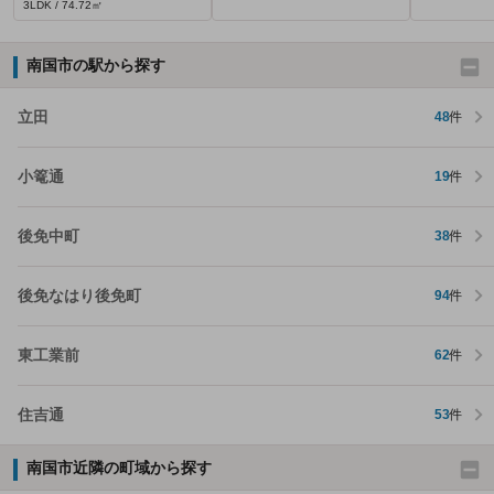
3LDK / 74.72㎡
南国市の駅から探す
立田
48
件
小篭通
19
件
後免中町
38
件
後免なはり後免町
94
件
東工業前
62
件
住吉通
53
件
南国市近隣の町域から探す