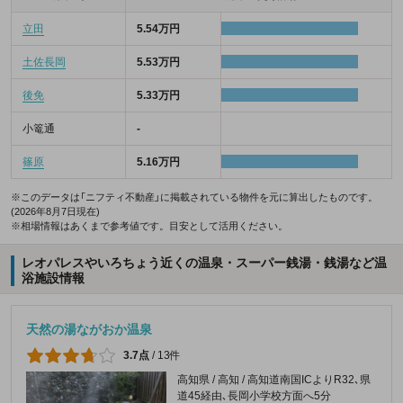
立田
5.54万円
土佐長岡
5.53万円
後免
5.33万円
小篭通
-
篠原
5.16万円
※このデータは「ニフティ不動産」に掲載されている物件を元に算出したものです。
(2026年8月7日現在)
※相場情報はあくまで参考値です。目安として活用ください。
レオパレスやいろちょう近くの温泉・スーパー銭湯・銭湯など温
浴施設情報
天然の湯ながおか温泉
3.7点
/
13件
高知県 / 高知 / 高知道南国ICよりR32､県
道45経由､長岡小学校方面へ5分