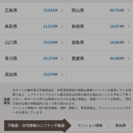
広島県
岡山県
72,531
件
50,751
件
鳥取県
島根県
11,572
件
12,073
件
山口県
徳島県
33,230
件
14,683
件
香川県
愛媛県
23,372
件
30,492
件
高知県
15,579
件
当サイトの物件及び不動産会社、外壁塗装業者の情報は検索パートナーが提供している情
報であり、ニフティライフスタイル株式会社は内容の責任を負わないことを予めご了承く
ださい。本サービス内でお客様が入力される個人情報は、検索パートナーが取得し、同社
免責
事項
の定める個人情報規約に従って取り扱われます。
マンション情報の一部の販売価格、賃料、間取り、専有面積は、マンションレビューのデ
ータを表示しています。
不動産・住宅情報のニフティ不動産
マンション情報
高知県