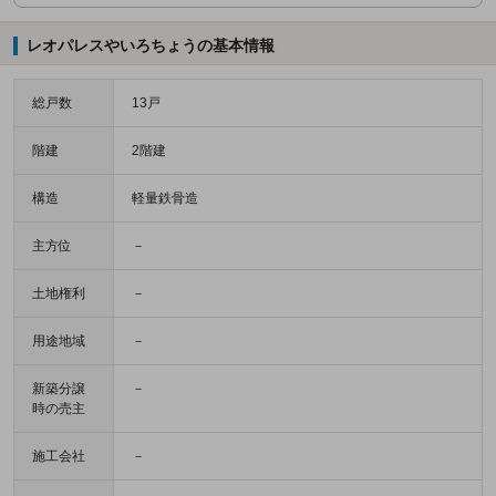
レオパレスやいろちょうの基本情報
総戸数
13戸
階建
2階建
構造
軽量鉄骨造
主方位
－
土地権利
－
用途地域
－
新築分譲
－
時の売主
施工会社
－