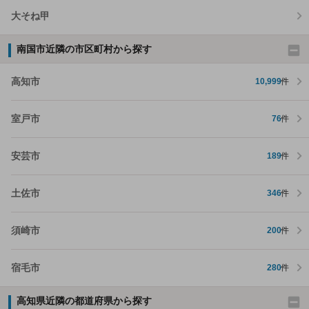
大そね甲
南国市近隣の市区町村から探す
高知市
10,999
件
室戸市
76
件
安芸市
189
件
土佐市
346
件
須崎市
200
件
宿毛市
280
件
高知県近隣の都道府県から探す