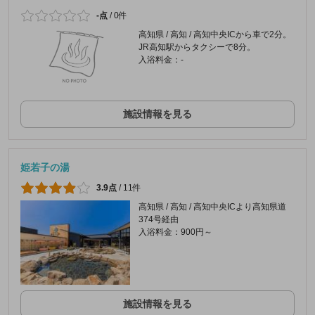
-点
/
0件
高知県 / 高知 / 高知中央ICから車で2分。
JR高知駅からタクシーで8分。
入浴料金：-
施設情報を見る
姫若子の湯
3.9点
/
11件
高知県 / 高知 / 高知中央ICより高知県道
374号経由
入浴料金：900円～
施設情報を見る