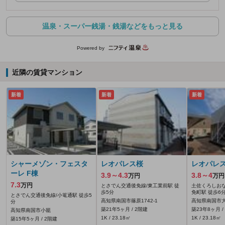
温泉・スーパー銭湯・銭湯などをもっと見る
Powered by
近隣の賃貸マンション
新着
新着
新着
シャーメゾン・フェスタ
レオパレス桜
レオパレス
ーレ F棟
3.9～4.3
3.8～4
万円
万円
7.3
万円
とさでん交通後免線/東工業前駅 徒
土佐くろしおな
歩5分
免町駅 徒歩6
とさでん交通後免線/小篭通駅 徒歩5
高知県南国市篠原1742‐1
高知県南国市大
分
築21年5ヶ月 / 2階建
築23年8ヶ月 /
高知県南国市小籠
1K / 23.18㎡
1K / 23.18㎡
築15年5ヶ月 / 2階建