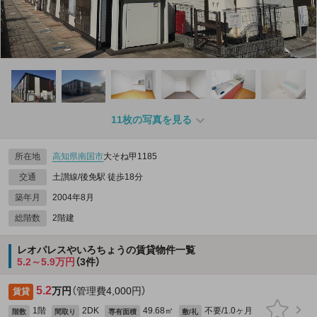
11枚の写真を見る
所在地
高知県
南国市
大そね甲1185
交通
土讃線/後免駅 徒歩18分
築年月
2004年8月
総階数
2階建
レオパレスやいろちょうの賃貸物件一覧
5.2～5.9万円
（3件）
5.2
万円
（管理費4,000円）
賃貸
1階
2DK
49.68㎡
不要/1.0ヶ月
階数
間取り
専有面積
敷/礼