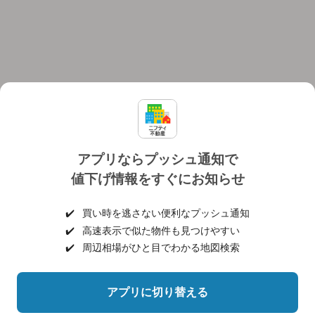
アプリならプッシュ通知で
値下げ情報をすぐにお知らせ
対応機種
個人情報保護ポリシー
利用規約
運営会社
✔️
買い時を逃さない便利なプッシュ通知
ヘルプ・お問い合わせ
採用情報
✔️
高速表示で似た物件も見つけやすい
✔️
周辺相場がひと目でわかる地図検索
アプリに切り替える
©NIFTY Lifestyle Co., Ltd.