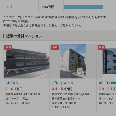
須屋
5.54万円
※このデータは「ニフティ不動産」に掲載されている物件を元に算出したものです。
(2026年8月7日現在)
※相場情報はあくまで参考値です。目安として活用ください。
近隣の賃貸マンション
新着
新着
新着
CREAS
グレイス・Ｋ
AFIELD85
3～6.1
3.4～5.4
2.9～3.1
万円
万円
万
熊本県菊池市野間口505番1号
熊本電気鉄道/御代志駅 徒歩161分
熊本県菊池市亘5
築1年9ヶ月 / 3階建
熊本県菊池市北宮334‐5
築36年9ヶ月 /
1K / 30.00～30.03㎡
築11年8ヶ月 / 3階建
1K / 20.74㎡
1LDK / 42.90㎡