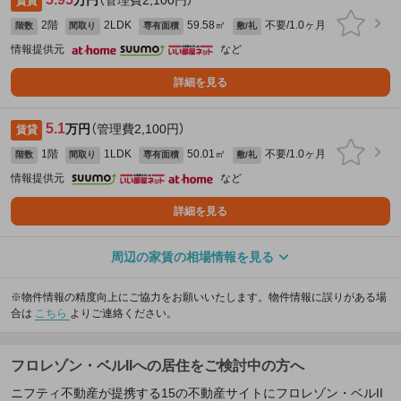
賃貸
2階
2LDK
59.58㎡
不要/1.0ヶ月
階数
間取り
専有面積
敷/礼
情報提供元
など
詳細を見る
5.1
万円
（管理費2,100円）
賃貸
1階
1LDK
50.01㎡
不要/1.0ヶ月
階数
間取り
専有面積
敷/礼
情報提供元
など
詳細を見る
周辺の家賃の相場情報を見る
※物件情報の精度向上にご協力をお願いいたします。物件情報に誤りがある場
合は
こちら
よりご連絡ください。
フロレゾン・ベルIIへの居住をご検討中の方へ
ニフティ不動産が提携する15の不動産サイトにフロレゾン・ベルII