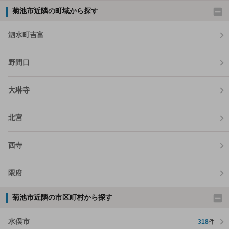
菊池市近隣の町域から探す
泗水町吉富
野間口
大琳寺
北宮
西寺
隈府
菊池市近隣の市区町村から探す
水俣市
318
件