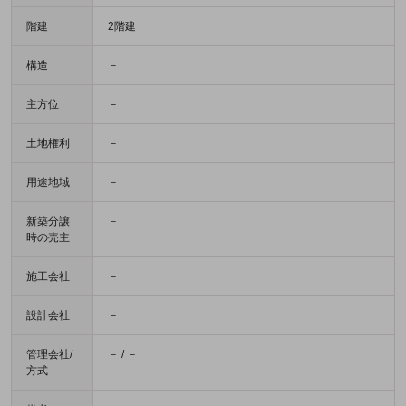
階建
2階建
構造
－
主方位
－
土地権利
－
用途地域
－
新築分譲
－
時の売主
施工会社
－
設計会社
－
管理会社/
－ / －
方式