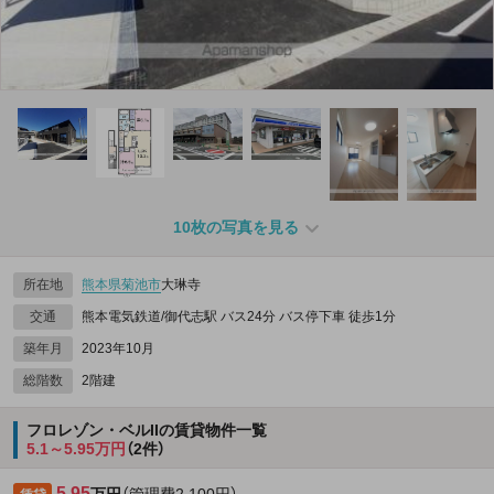
10枚の写真を見る
所在地
熊本県
菊池市
大琳寺
交通
熊本電気鉄道/御代志駅 バス24分 バス停下車 徒歩1分
築年月
2023年10月
総階数
2階建
フロレゾン・ベルIIの賃貸物件一覧
5.1～5.95万円
（2件）
5.95
万円
（管理費2,100円）