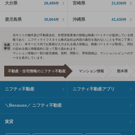
大分県
宮崎県
28,499
件
21,936
件
鹿児島県
沖縄県
30,064
件
41,430
件
当サイトの物件及び不動産会社、外壁塗装業者の情報は検索パートナーが提供している情
報であり、ニフティライフスタイル株式会社は内容の責任を負わないことを予めご了承く
ださい。本サービス内でお客様が入力される個人情報は、検索パートナーが取得し、同社
免責
事項
の定める個人情報規約に従って取り扱われます。
マンション情報の一部の販売価格、賃料、間取り、専有面積は、マンションレビューのデ
ータを表示しています。
不動産・住宅情報のニフティ不動産
マンション情報
熊本県
ニフティ不動産
ニフティ不動産アプリ
＼Because／ ニフティ不動産
賃貸