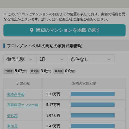
※ このアイコンはマンションのおおよその位置を表しており、実際の場所と異
なる場合がございます。詳しくは不動産会社に直接ご確認ください。
周辺のマンションを地図で探す
フロレゾン・ベルIIの周辺の家賃相場情報
5.07
3.8
6.6
平均値
最安値
最高値
万円
万円
万円
近隣の駅
近隣の家賃相場
熊本高専前
5.33万円
再春医療センター前
5.17万円
御代志
5.07万円
新須屋
5.47万円