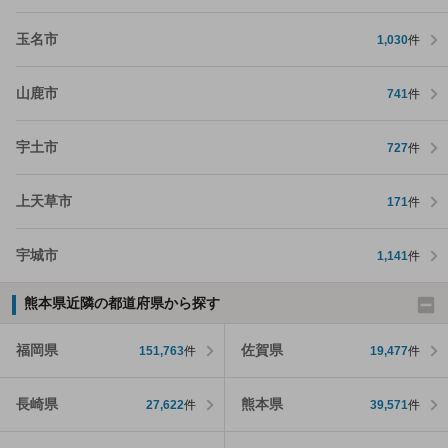
玉名市
1,030
件
山鹿市
741
件
宇土市
727
件
上天草市
171
件
宇城市
1,141
件
熊本県近隣の都道府県から探す
福岡県
佐賀県
151,763
件
19,477
件
長崎県
熊本県
27,622
件
39,571
件