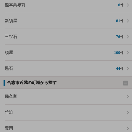
熊本高専前
6
件
新須屋
81
件
三ツ石
76
件
須屋
100
件
黒石
44
件
合志市近隣の町域から探す
幾久富
竹迫
豊岡