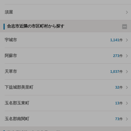
須屋
合志市近隣の市区町村から探す
宇城市
1,141
件
阿蘇市
273
件
天草市
1,037
件
下益城郡美里町
32
件
玉名郡玉東町
13
件
玉名郡南関町
73
件