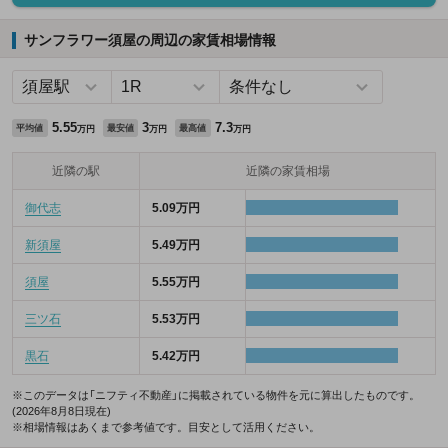
サンフラワー須屋の周辺の家賃相場情報
5.55
3
7.3
平均値
最安値
最高値
万円
万円
万円
近隣の駅
近隣の家賃相場
御代志
5.09万円
新須屋
5.49万円
須屋
5.55万円
三ツ石
5.53万円
黒石
5.42万円
※このデータは「ニフティ不動産」に掲載されている物件を元に算出したものです。
(2026年8月8日現在)
※相場情報はあくまで参考値です。目安として活用ください。