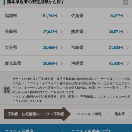
熊本県近隣の都道府県から探す
福岡県
佐賀県
151,763
件
19,477
件
長崎県
熊本県
27,622
件
39,571
件
大分県
宮崎県
28,499
件
21,936
件
鹿児島県
沖縄県
30,064
件
41,430
件
当サイトの物件及び不動産会社、外壁塗装業者の情報は検索パートナーが提供している情
報であり、ニフティライフスタイル株式会社は内容の責任を負わないことを予めご了承く
ださい。本サービス内でお客様が入力される個人情報は、検索パートナーが取得し、同社
免責
事項
の定める個人情報規約に従って取り扱われます。
マンション情報の一部の販売価格、賃料、間取り、専有面積は、マンションレビューのデ
ータを表示しています。
不動産・住宅情報のニフティ不動産
マンション情報
熊本県
ニフティ不動産
ニフティ不動産アプリ