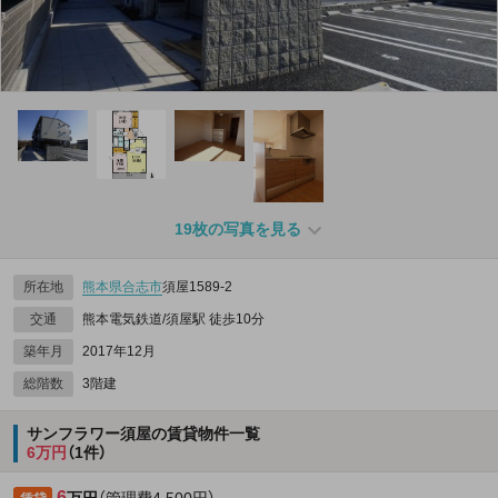
19枚の写真を見る
所在地
熊本県
合志市
須屋1589‐2
交通
熊本電気鉄道/須屋駅 徒歩10分
築年月
2017年12月
総階数
3階建
サンフラワー須屋の賃貸物件一覧
6万円
（1件）
6