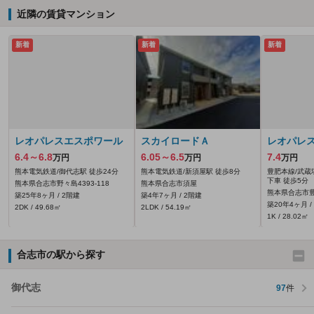
近隣の賃貸マンション
新着
新着
新着
レオパレスエスポワール
スカイロードＡ
レオパレ
6.4～6.8
6.05～6.5
7.4
万円
万円
万円
熊本電気鉄道/御代志駅 徒歩24分
熊本電気鉄道/新須屋駅 徒歩8分
豊肥本線/武蔵
下車 徒歩5分
熊本県合志市野々島4393‐118
熊本県合志市須屋
熊本県合志市豊岡
築25年8ヶ月 / 2階建
築4年7ヶ月 / 2階建
築20年4ヶ月 /
2DK / 49.68㎡
2LDK / 54.19㎡
1K / 28.02㎡
合志市の駅から探す
御代志
97
件