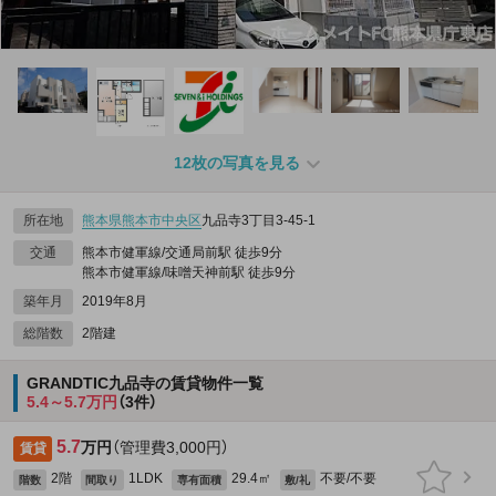
12枚の写真を見る
所在地
熊本県
熊本市中央区
九品寺3丁目3-45‐1
交通
熊本市健軍線/交通局前駅 徒歩9分
熊本市健軍線/味噌天神前駅 徒歩9分
築年月
2019年8月
総階数
2階建
GRANDTIC九品寺の賃貸物件一覧
5.4～5.7万円
（3件）
5.7
万円
（管理費3,000円）
賃貸
2階
1LDK
29.4㎡
不要/不要
階数
間取り
専有面積
敷/礼