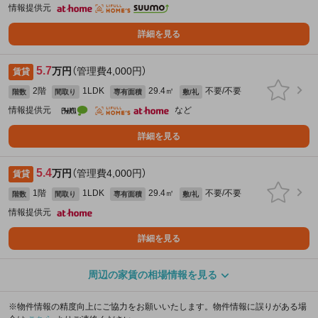
情報提供元
詳細を見る
5.7
万円
（管理費4,000円）
賃貸
2階
1LDK
29.4㎡
不要/不要
階数
間取り
専有面積
敷/礼
情報提供元
など
詳細を見る
5.4
万円
（管理費4,000円）
賃貸
1階
1LDK
29.4㎡
不要/不要
階数
間取り
専有面積
敷/礼
情報提供元
詳細を見る
周辺の家賃の相場情報を見る
※物件情報の精度向上にご協力をお願いいたします。物件情報に誤りがある場