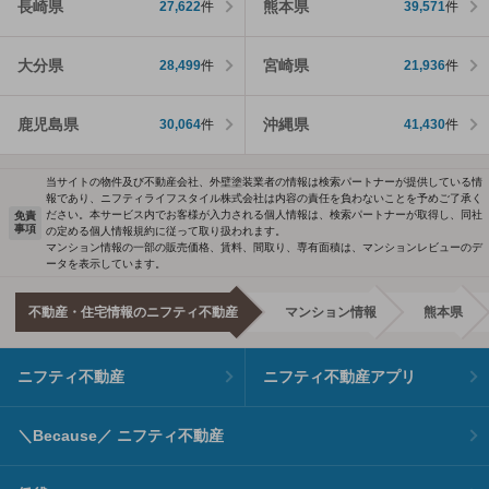
長崎県
熊本県
27,622
件
39,571
件
大分県
宮崎県
28,499
件
21,936
件
鹿児島県
沖縄県
30,064
件
41,430
件
当サイトの物件及び不動産会社、外壁塗装業者の情報は検索パートナーが提供している情
報であり、ニフティライフスタイル株式会社は内容の責任を負わないことを予めご了承く
ださい。本サービス内でお客様が入力される個人情報は、検索パートナーが取得し、同社
免責
事項
の定める個人情報規約に従って取り扱われます。
マンション情報の一部の販売価格、賃料、間取り、専有面積は、マンションレビューのデ
ータを表示しています。
不動産・住宅情報のニフティ不動産
マンション情報
熊本県
ニフティ不動産
ニフティ不動産アプリ
＼Because／ ニフティ不動産