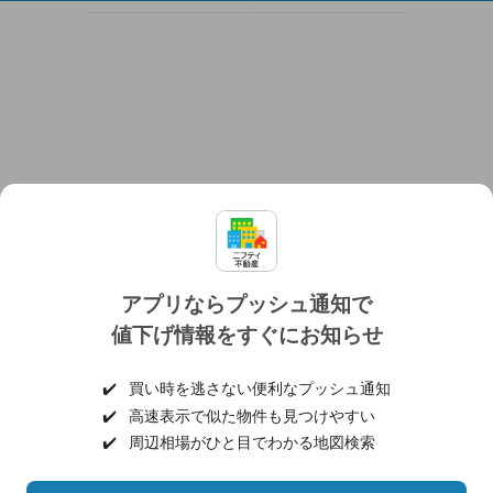
アプリならプッシュ通知で
値下げ情報をすぐにお知らせ
対応機種
個人情報保護ポリシー
利用規約
運営会社
✔️
買い時を逃さない便利なプッシュ通知
ヘルプ・お問い合わせ
採用情報
✔️
高速表示で似た物件も見つけやすい
✔️
周辺相場がひと目でわかる地図検索