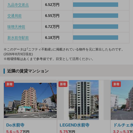
九品寺交差点
6.52万円
交通局前
6.55万円
味噌天神前
6.72万円
新水前寺駅前
6.18万円
※このデータは「ニフティ不動産」に掲載されている物件を元に算出したものです。
(2026年8月9日現在)
※相場情報はあくまで参考値です。目安として活用ください。
近隣の賃貸マンション
新着
新着
新着
Do水前寺
LEGEND水前寺
ドルチェ
5.6～5.7
5.75
3.2～5.3
万円
万円
万