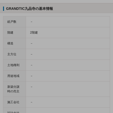
GRANDTIC九品寺の基本情報
総戸数
－
階建
2階建
構造
－
主方位
－
土地権利
－
用途地域
－
新築分譲
－
時の売主
施工会社
－