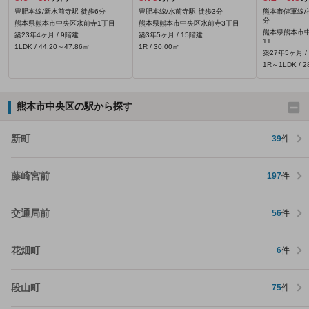
豊肥本線/新水前寺駅 徒歩6分
豊肥本線/水前寺駅 徒歩3分
熊本市健軍線/
分
熊本県熊本市中央区水前寺1丁目
熊本県熊本市中央区水前寺3丁目
熊本県熊本市中
築23年4ヶ月 / 9階建
築3年5ヶ月 / 15階建
11
1LDK / 44.20～47.86㎡
1R / 30.00㎡
築27年5ヶ月 /
1R～1LDK / 2
熊本市中央区の駅から探す
新町
39
件
藤崎宮前
197
件
交通局前
56
件
花畑町
6
件
段山町
75
件