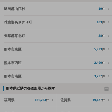
球磨郡山江村
19
件
球磨郡あさぎり町
103
件
天草郡苓北町
28
件
熊本市東区
5,973
件
熊本市西区
2,490
件
熊本市南区
3,227
件
熊本県近隣の都道府県から探す
福岡県
佐賀県
151,763
件
19,477
件