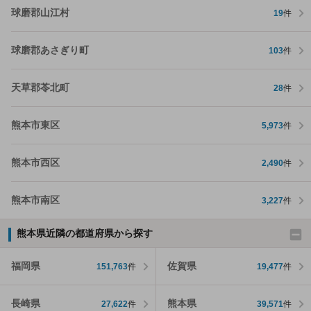
球磨郡山江村
19
件
球磨郡あさぎり町
103
件
天草郡苓北町
28
件
熊本市東区
5,973
件
熊本市西区
2,490
件
熊本市南区
3,227
件
熊本県近隣の都道府県から探す
福岡県
佐賀県
151,763
件
19,477
件
長崎県
熊本県
27,622
件
39,571
件