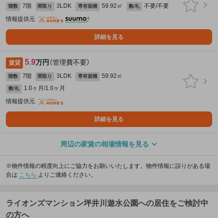
7階
3LDK
59.92㎡
不要/不要
階数
間取り
専有面積
敷/礼
情報提供元
詳細を見る
5.9
万円
（管理費不要）
賃貸
7階
3LDK
59.92㎡
階数
間取り
専有面積
1.0ヶ月/1.0ヶ月
敷/礼
情報提供元
詳細を見る
周辺の家賃の相場情報を見る
※物件情報の精度向上にご協力をお願いいたします。物件情報に誤りがある場
合は
こちら
よりご連絡ください。
ライオンズマンション坪井川遊水公園への居住をご検討中
の方へ