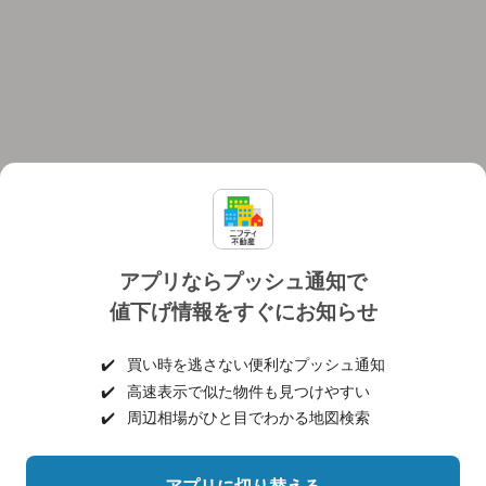
アプリならプッシュ通知で
値下げ情報をすぐにお知らせ
対応機種
個人情報保護ポリシー
利用規約
運営会社
✔️
買い時を逃さない便利なプッシュ通知
ヘルプ・お問い合わせ
採用情報
✔️
高速表示で似た物件も見つけやすい
✔️
周辺相場がひと目でわかる地図検索