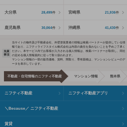
大分県
宮崎県
28,499
件
21,936
件
鹿児島県
沖縄県
30,064
件
41,430
件
当サイトの物件及び不動産会社、外壁塗装業者の情報は検索パートナーが提供している情
報であり、ニフティライフスタイル株式会社は内容の責任を負わないことを予めご了承く
ださい。本サービス内でお客様が入力される個人情報は、検索パートナーが取得し、同社
免責
事項
の定める個人情報規約に従って取り扱われます。
マンション情報の一部の販売価格、賃料、間取り、専有面積は、マンションレビューのデ
ータを表示しています。
不動産・住宅情報のニフティ不動産
マンション情報
熊本県
ニフティ不動産
ニフティ不動産アプリ
＼Because／ ニフティ不動産
賃貸