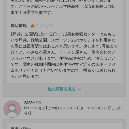
可能のため、高校生の通学には利用しやすいかと思いま
す。こちらの駅からルーテル学院高校、済済黌高校は自転
車で十分通学可能です。
周辺環境
【坪井川公園駅に対する口コミ】男女参画センターはあもに
いや坪井川緑地公園、スポーツジムのホリデイを利用させ
る際には最寄駅ではあるかと思います。少し歩き3号線まで
行くと、小さな布屋さん、ラーメン屋さん、住宅会社のア
ラセンハウスがあります。住宅街の中のため、治安はいい
です。電車の稼働時間内は各住宅やすぐ近くのスポーツジ
ムホリデイも灯りも付いていますので、明るくは感じられ
るかと思います。
他の項目も見る
2022年2月
No nameさん【その他（マンション好き・マンションに詳しい人
等）】