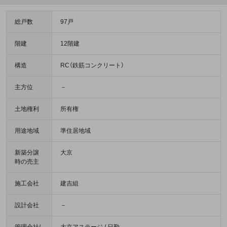
総戸数
97戸
階建
12階建
構造
RC（鉄筋コンクリート）
主方位
－
土地権利
所有権
用途地域
準住居地域
新築分譲
大京
時の売主
施工会社
建吉組
設計会社
－
管理会社/
大京アステージ / 日勤