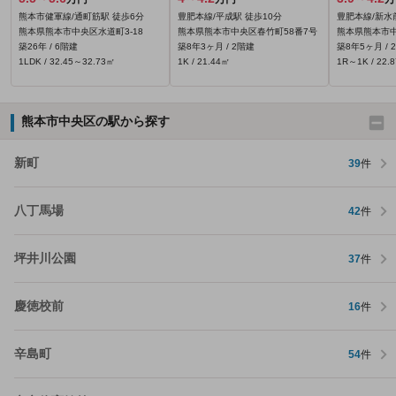
熊本市健軍線/通町筋駅 徒歩6分
豊肥本線/平成駅 徒歩10分
豊肥本線/新水
熊本県熊本市中央区水道町3-18
熊本県熊本市中央区春竹町58番7号
熊本県熊本市中央
築26年 / 6階建
築8年3ヶ月 / 2階建
築8年5ヶ月 / 
1LDK / 32.45～32.73㎡
1K / 21.44㎡
1R～1K / 22.
熊本市中央区の駅から探す
新町
39
件
八丁馬場
42
件
坪井川公園
37
件
慶徳校前
16
件
辛島町
54
件