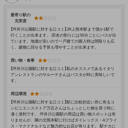
最寄り駅の
充実度
【坪井川公園駅に対する口コミ】JR上熊本駅まで僅か1駅で
行くことが出来ます。 田舎の割りには30分ごとにバスが出
ています。地価が安いので一戸建ての購入時は間取りも広
く、建物に回せる予算も増やすことが出来ます。
買い物・食事
【坪井川公園駅に対する口コミ】私のオススメであるイタリ
アンレストランのサルーテさんはパスタが特に美味しいで
す。
周辺環境
【坪井川公園駅に対する口コミ】駅に比較的近い所に有るコ
ンビニエンスストア万石さんはちょっとした物を買う時に
凄く便利です。 坪井川公園駅の周辺は買い物スポットは有
りませんが、隣の北熊本駅に行けばダイレックス・Aプライ
ス・マクドナルドなど魅力的なお店が有ります。 駅ナカに