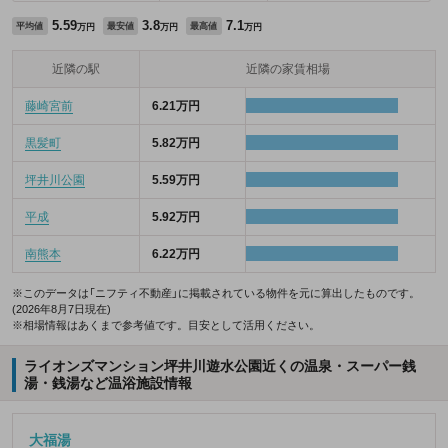
5.59
3.8
7.1
平均値
最安値
最高値
万円
万円
万円
近隣の駅
近隣の家賃相場
藤崎宮前
6.21万円
黒髪町
5.82万円
坪井川公園
5.59万円
平成
5.92万円
南熊本
6.22万円
※このデータは「ニフティ不動産」に掲載されている物件を元に算出したものです。
(2026年8月7日現在)
※相場情報はあくまで参考値です。目安として活用ください。
ライオンズマンション坪井川遊水公園近くの温泉・スーパー銭
湯・銭湯など温浴施設情報
大福湯