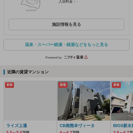
入浴料金：-
施設情報を見る
温泉・スーパー銭湯・銭湯などをもっと見る
Powered by
近隣の賃貸マンション
新着
新着
新着
ライズ上通
CB南熊本ヴィータ
BIOS新
5.5～5.6
4～4.2
3.9～4.2
万円
万円
万