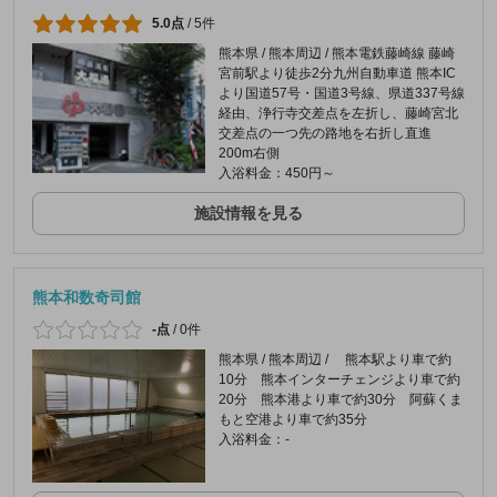
5.0点
/
5件
熊本県 / 熊本周辺 / 熊本電鉄藤崎線 藤崎
宮前駅より徒歩2分九州自動車道 熊本IC
より国道57号・国道3号線、県道337号線
経由、浄行寺交差点を左折し、藤崎宮北
交差点の一つ先の路地を右折し直進
200m右側
入浴料金：450円～
施設情報を見る
熊本和数奇司館
-点
/
0件
熊本県 / 熊本周辺 / 熊本駅より車で約
10分 熊本インターチェンジより車で約
20分 熊本港より車で約30分 阿蘇くま
もと空港より車で約35分
入浴料金：-