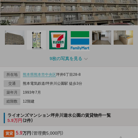
9枚の写真を見る
所在地
熊本県
熊本市中央区
坪井6丁目28-8
交通
熊本電気鉄道/坪井川公園駅 徒歩3分
築年月
1993年7月
総階数
12階建
ライオンズマンション坪井川遊水公園の賃貸物件一覧
5.9万円
（2件）
5.9
万円
（管理費5,000円）
賃貸