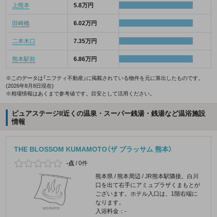
上熊本
5.8万円
田崎橋
6.02万円
二本木口
7.35万円
熊本駅前
6.86万円
※このデータは「ニフティ不動産」に掲載されている物件を元に算出したものです。
(2026年8月8日現在)
※相場情報はあくまで参考値です。目安として活用ください。
ピュアステージII近くの温泉・スーパー銭湯・銭湯など温浴施設
情報
THE BLOSSOM KUMAMOTO（ザ ブラッサム 熊本）
-点
/
0件
熊本県 / 熊本周辺 / JR熊本駅隣接。白川
口を出て右手にアミュプラザくまもとが
ございます。ホテル入口は、1階右端に
なります。
入浴料金：-