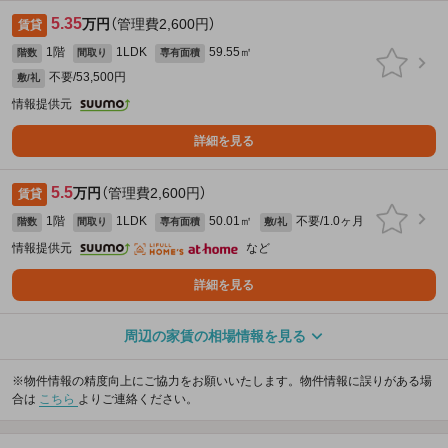
5.35
万円
（管理費2,600円）
賃貸
1階
1LDK
59.55㎡
階数
間取り
専有面積
不要/53,500円
敷/礼
情報提供元
詳細を見る
5.5
万円
（管理費2,600円）
賃貸
1階
1LDK
50.01㎡
不要/1.0ヶ月
階数
間取り
専有面積
敷/礼
情報提供元
など
詳細を見る
周辺の家賃の相場情報を見る
※物件情報の精度向上にご協力をお願いいたします。物件情報に誤りがある場
合は
こちら
よりご連絡ください。