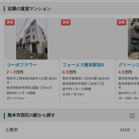
近隣の賃貸マンション
新着
新着
新着
コーポフラワー
フォーエス熊本駅前II
グリーン
2～3
6.5
4.5
万円
万円
万円
熊本市上熊本線/本妙寺入口駅 徒歩3
熊本市健軍線/二本木口駅 徒歩4分
鹿児島本線/熊
分
熊本県熊本市西区二本木2丁目
熊本県熊本市西
熊本県熊本市西区花園1丁目4-14
号
築7年5ヶ月 / 12階建
築38年7ヶ月 / 4階建
築44年1ヶ月 /
1LDK / 39.28㎡
1R / 17.10㎡
1K～3DK / 34
熊本市西区の駅から探す
上熊本
191
件