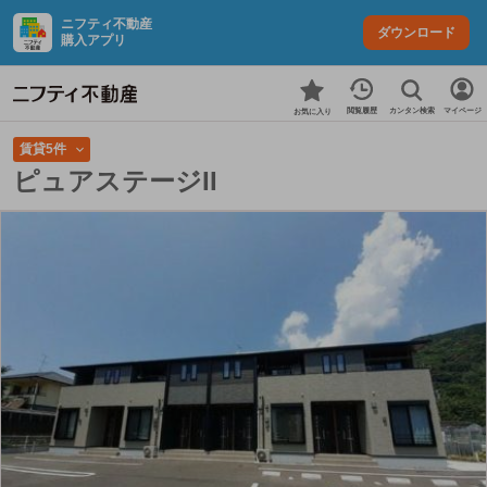
ニフティ不動産
ダウンロード
購入アプリ
カンタン検索
閲覧履歴
マイページ
お気に入り
賃貸5件
ピュアステージII