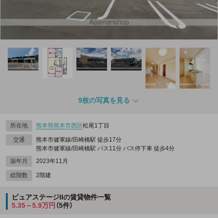
9枚の写真を見る
所在地
熊本県
熊本市西区
松尾1丁目
交通
熊本市健軍線/田崎橋駅 徒歩17分
熊本市健軍線/田崎橋駅 バス11分 バス停下車 徒歩4分
築年月
2023年11月
総階数
2階建
ピュアステージIIの賃貸物件一覧
5.35～5.9万円
（5件）