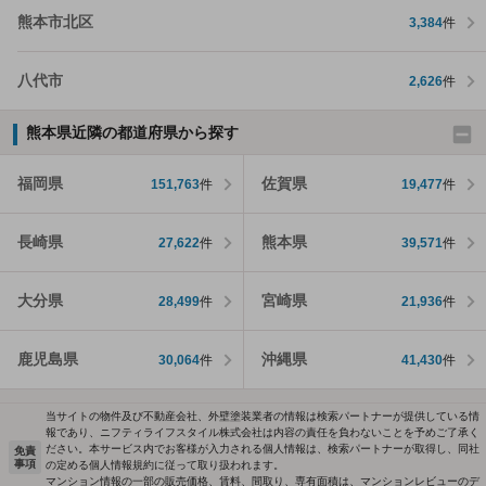
熊本市北区
3,384
件
八代市
2,626
件
熊本県近隣の都道府県から探す
福岡県
佐賀県
151,763
件
19,477
件
長崎県
熊本県
27,622
件
39,571
件
大分県
宮崎県
28,499
件
21,936
件
鹿児島県
沖縄県
30,064
件
41,430
件
当サイトの物件及び不動産会社、外壁塗装業者の情報は検索パートナーが提供している情
報であり、ニフティライフスタイル株式会社は内容の責任を負わないことを予めご了承く
ださい。本サービス内でお客様が入力される個人情報は、検索パートナーが取得し、同社
免責
事項
の定める個人情報規約に従って取り扱われます。
マンション情報の一部の販売価格、賃料、間取り、専有面積は、マンションレビューのデ