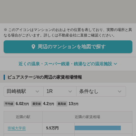
※ このアイコンはマンションのおおよその位置を表しており、実際の場所と異
なる場合がございます。詳しくは不動産会社に直接ご確認ください。
周辺のマンションを地図で探す
近くの温泉・スーパー銭湯・銭湯などの温浴施設
ピュアステージIIの周辺の家賃相場情報
6.02
4.2
13
平均値
最安値
最高値
万円
万円
万円
近隣の駅
近隣の家賃相場
崇城大学前
5.5万円