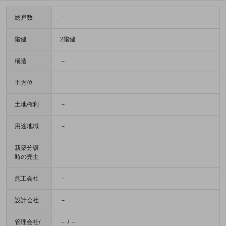
総戸数
－
階建
2階建
構造
－
主方位
－
土地権利
－
用途地域
－
新築分譲
－
時の売主
施工会社
－
設計会社
－
管理会社/
－ / －