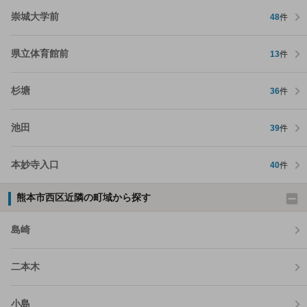
崇城大学前
48
件
県立体育館前
13
件
杉塘
36
件
池田
39
件
本妙寺入口
40
件
熊本市西区近隣の町域から探す
島崎
二本木
小島