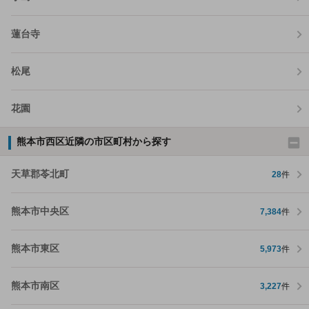
蓮台寺
松尾
花園
熊本市西区近隣の市区町村から探す
天草郡苓北町
28
件
熊本市中央区
7,384
件
熊本市東区
5,973
件
熊本市南区
3,227
件