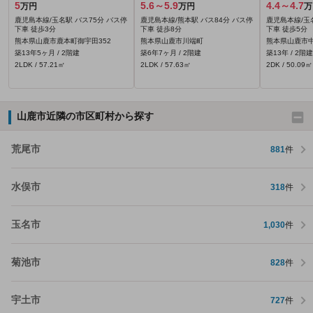
5
5.6～5.9
4.4～4.7
万円
万円
万
鹿児島本線/玉名駅 バス75分 バス停
鹿児島本線/熊本駅 バス84分 バス停
鹿児島本線/玉
下車 徒歩3分
下車 徒歩8分
下車 徒歩5分
熊本県山鹿市鹿本町御宇田352
熊本県山鹿市川端町
熊本県山鹿市中央
築13年5ヶ月 / 2階建
築6年7ヶ月 / 2階建
築13年 / 2階建
2LDK / 57.21㎡
2LDK / 57.63㎡
2DK / 50.09㎡
山鹿市近隣の市区町村から探す
荒尾市
881
件
水俣市
318
件
玉名市
1,030
件
菊池市
828
件
宇土市
727
件