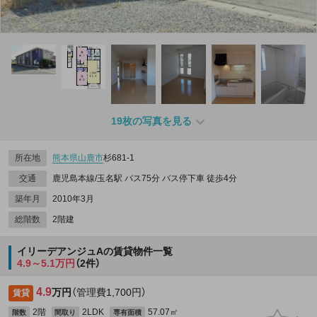
19枚の写真を見る
所在地
熊本県
山鹿市
杉681‐1
交通
鹿児島本線/玉名駅 バス75分 バス停下車 徒歩4分
築年月
2010年3月
総階数
2階建
イリーデアンジュAの賃貸物件一覧
4.9～5.1万円
（2件）
4.9
万円
（管理費1,700円）
賃貸
2階
2LDK
57.07㎡
階数
間取り
専有面積