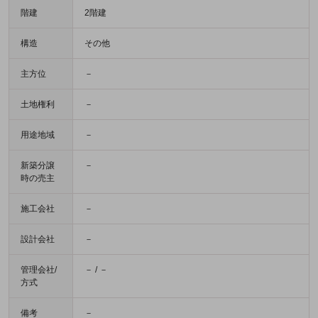
階建
2階建
構造
その他
主方位
－
土地権利
－
用途地域
－
新築分譲
－
時の売主
施工会社
－
設計会社
－
管理会社/
－ / －
方式
備考
－