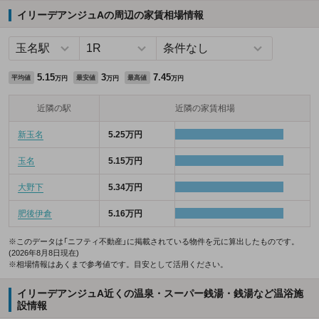
イリーデアンジュAの周辺の家賃相場情報
5.15
3
7.45
平均値
最安値
最高値
万円
万円
万円
近隣の駅
近隣の家賃相場
新玉名
5.25万円
玉名
5.15万円
大野下
5.34万円
肥後伊倉
5.16万円
※このデータは「ニフティ不動産」に掲載されている物件を元に算出したものです。
(2026年8月8日現在)
※相場情報はあくまで参考値です。目安として活用ください。
イリーデアンジュA近くの温泉・スーパー銭湯・銭湯など温浴施
設情報