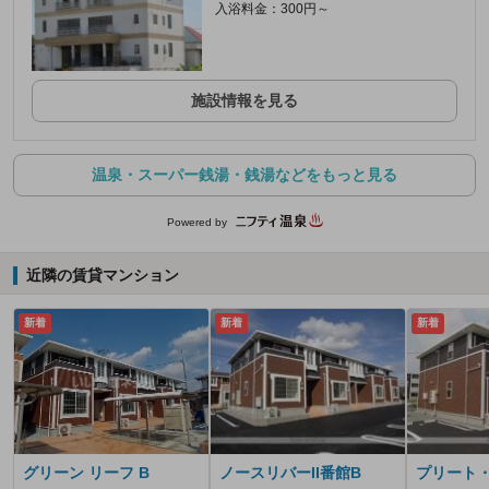
入浴料金：300円～
施設情報を見る
温泉・スーパー銭湯・銭湯などをもっと見る
Powered by
近隣の賃貸マンション
新着
新着
新着
グリーン リーフ B
ノースリバーII番館B
プリート