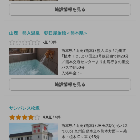
施設情報を見る
山鹿 熊入温泉 朝日屋旅館＜熊本県＞
-点
/
0件
熊本県 / 山鹿 (熊本) / 熊入温泉 / 九州道
「植木ＩＣ」より国道3号線経由で約20分
／熊本交通センターより山鹿行きの産交
バスで約50分
入浴料金：-
施設情報を見る
サンパレス松坂
4.0点
/
4件
熊本県 / 山鹿 (熊本) / JR玉名駅からバス
で60分 九州自動車道を熊本方面へ～菊
水・植木IC～車で15分