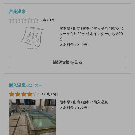
宮苑温泉
-点
/
0件
熊本県 / 山鹿 (熊本) / 熊入温泉 / 菊水イン
ターから約20分 植木インターから約20
分
入浴料金：350円～
施設情報を見る
熊入温泉センター
3.8点
/
5件
熊本県 / 山鹿 (熊本) / 熊入温泉
入浴料金：300円～