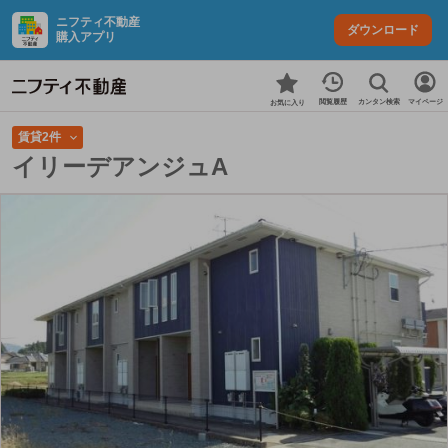
ニフティ不動産
ダウンロード
購入アプリ
カンタン検索
閲覧履歴
マイページ
お気に入り
賃貸2件
イリーデアンジュA