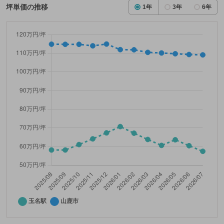
坪単価の推移
1年
3年
6年