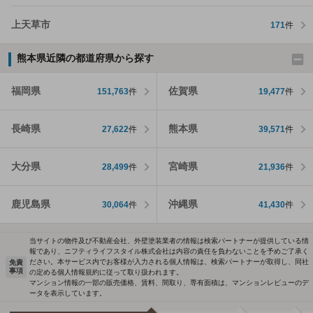
上天草市
171
件
熊本県近隣の都道府県から探す
福岡県
佐賀県
151,763
件
19,477
件
長崎県
熊本県
27,622
件
39,571
件
大分県
宮崎県
28,499
件
21,936
件
鹿児島県
沖縄県
30,064
件
41,430
件
当サイトの物件及び不動産会社、外壁塗装業者の情報は検索パートナーが提供している情
報であり、ニフティライフスタイル株式会社は内容の責任を負わないことを予めご了承く
ださい。本サービス内でお客様が入力される個人情報は、検索パートナーが取得し、同社
免責
事項
の定める個人情報規約に従って取り扱われます。
マンション情報の一部の販売価格、賃料、間取り、専有面積は、マンションレビューのデ
ータを表示しています。