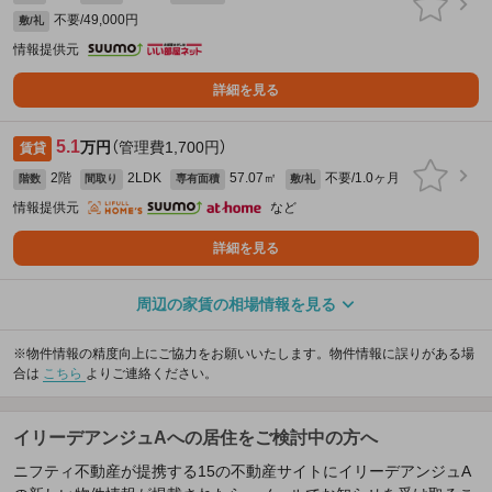
不要/49,000円
敷/礼
情報提供元
詳細を見る
5.1
万円
（管理費1,700円）
賃貸
2階
2LDK
57.07㎡
不要/1.0ヶ月
階数
間取り
専有面積
敷/礼
情報提供元
など
詳細を見る
周辺の家賃の相場情報を見る
※物件情報の精度向上にご協力をお願いいたします。物件情報に誤りがある場
合は
こちら
よりご連絡ください。
イリーデアンジュAへの居住をご検討中の方へ
ニフティ不動産が提携する15の不動産サイトにイリーデアンジュA