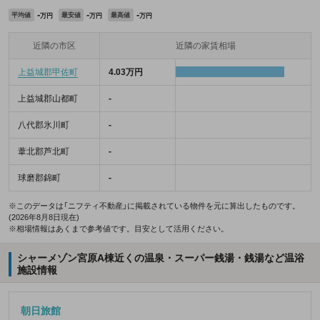
-
-
-
平均値
最安値
最高値
万円
万円
万円
近隣の市区
近隣の家賃相場
上益城郡甲佐町
4.03万円
上益城郡山都町
-
八代郡氷川町
-
葦北郡芦北町
-
球磨郡錦町
-
※このデータは「ニフティ不動産」に掲載されている物件を元に算出したものです。
(2026年8月8日現在)
※相場情報はあくまで参考値です。目安として活用ください。
シャーメゾン宮原A棟近くの温泉・スーパー銭湯・銭湯など温浴
施設情報
朝日旅館