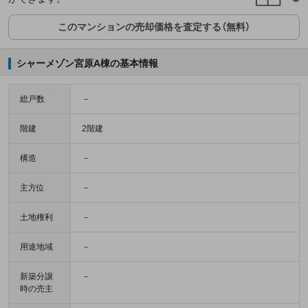
このマンションの売却価格を査定する（無料）
シャーメゾン宮原A棟の基本情報
総戸数
－
階建
2階建
構造
－
主方位
－
土地権利
－
用途地域
－
新築分譲
－
時の売主