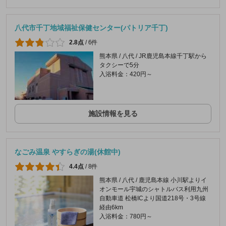
八代市千丁地域福祉保健センター(パトリア千丁)
2.8点
/
6件
熊本県 / 八代 / JR鹿児島本線千丁駅から
タクシーで5分
入浴料金：420円～
施設情報を見る
なごみ温泉 やすらぎの湯(休館中)
4.4点
/
8件
熊本県 / 八代 / 鹿児島本線 小川駅よりイ
オンモール宇城のシャトルバス利用九州
自動車道 松橋ICより国道218号・3号線
経由6km
入浴料金：780円～