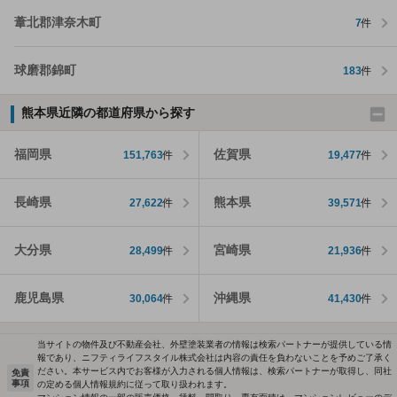
葦北郡津奈木町
7
件
球磨郡錦町
183
件
熊本県近隣の都道府県から探す
福岡県
佐賀県
151,763
件
19,477
件
長崎県
熊本県
27,622
件
39,571
件
大分県
宮崎県
28,499
件
21,936
件
鹿児島県
沖縄県
30,064
件
41,430
件
当サイトの物件及び不動産会社、外壁塗装業者の情報は検索パートナーが提供している情
報であり、ニフティライフスタイル株式会社は内容の責任を負わないことを予めご了承く
ださい。本サービス内でお客様が入力される個人情報は、検索パートナーが取得し、同社
免責
事項
の定める個人情報規約に従って取り扱われます。