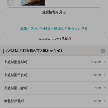
施設情報を見る
温泉・スーパー銭湯・銭湯などをもっと見る
Powered by
八代郡氷川町近隣の市区町村から探す
上益城郡益城町
1,122
件
上益城郡甲佐町
105
件
上益城郡山都町
33
件
葦北郡芦北町
176
件