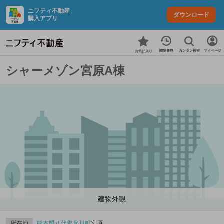
ニフティ不動産
ダウンロード
購入アプリ
カンタン検索
閲覧履歴
マイページ
お気に入り
シャーメゾン宮原A棟
建物外観
所在地
熊本県
八代郡氷川町
宮原