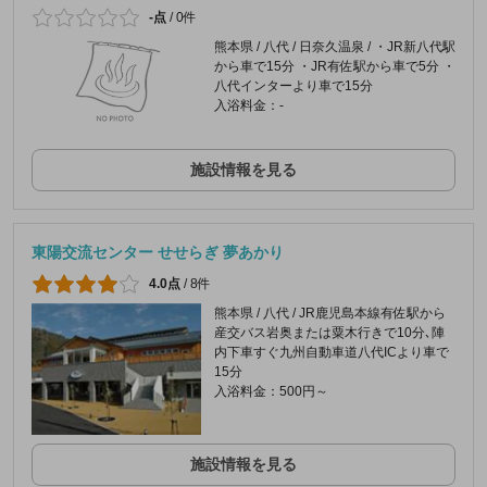
-点
/
0件
熊本県 / 八代 / 日奈久温泉 / ・JR新八代駅
から車で15分 ・JR有佐駅から車で5分 ・
八代インターより車で15分
入浴料金：-
施設情報を見る
東陽交流センター せせらぎ 夢あかり
4.0点
/
8件
熊本県 / 八代 / JR鹿児島本線有佐駅から
産交バス岩奥または粟木行きで10分､陣
内下車すぐ九州自動車道八代ICより車で
15分
入浴料金：500円～
施設情報を見る