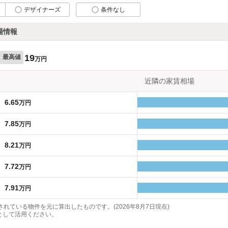
デザイナーズ
条件なし
場情報
19
最高値
万円
近隣の家賃相場
6.65
万円
7.85
万円
8.21
万円
7.72
万円
7.91
万円
れている物件を元に算出したものです。(2026年8月7日現在)
として活用ください。