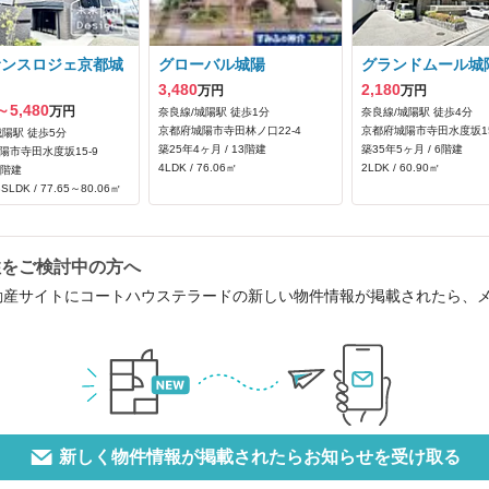
サンスロジェ京都城
グローバル城陽
グランドムール城
3,480
2,180
万円
万円
～5,480
万円
奈良線/城陽駅 徒歩1分
奈良線/城陽駅 徒歩4分
京都府城陽市寺田林ノ口22‐4
京都府城陽市寺田水度坂15
城陽駅 徒歩5分
築25年4ヶ月 / 13階建
築35年5ヶ月 / 6階建
陽市寺田水度坂15‐9
4LDK / 76.06㎡
2LDK / 60.90㎡
7階建
SLDK / 77.65～80.06㎡
住をご検討中の方へ
動産サイトにコートハウステラードの新しい物件情報が掲載されたら、
新しく物件情報が掲載されたらお知らせを受け取る