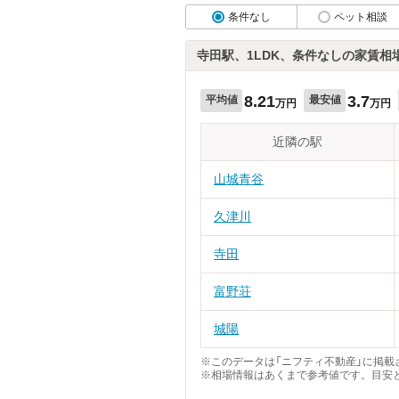
条件なし
ペット相談
寺田駅、1LDK、条件なしの家賃相
8.21
3.7
平均値
最安値
万円
万円
近隣の駅
山城青谷
久津川
寺田
富野荘
城陽
※このデータは「ニフティ不動産」に掲載さ
※相場情報はあくまで参考値です。目安