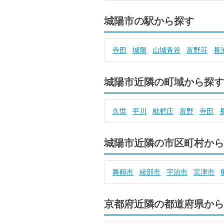
城陽市の駅から探す
寺田
城陽
山城青谷
富野荘
長
城陽市近隣の町域から探す
久世
平川
枇杷庄
富野
寺田
城陽市近隣の市区町村から
舞鶴市
綾部市
宇治市
宮津市
京都府近隣の都道府県から