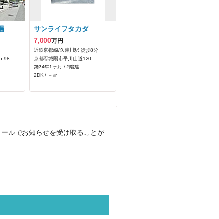
陽
サンライフタカダ
7,000
万円
近鉄京都線/久津川駅 徒歩8分
‐98
京都府城陽市平川山道120
築34年1ヶ月 / 2階建
2DK / －㎡
メールでお知らせを受け取ることが