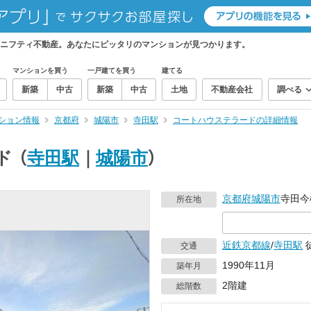
ニフティ不動産。あなたにピッタリのマンションが見つかります。
マンションを買う
一戸建てを買う
建てる
新築
中古
新築
中古
土地
不動産会社
調べる
ション情報
京都府
城陽市
寺田駅
コートハウステラードの詳細情報
ド
（
寺田駅
｜
城陽市
）
京都府
城陽市
寺田今橋
所在地
近鉄京都線
/
寺田駅
交通
1990年11月
築年月
2階建
総階数