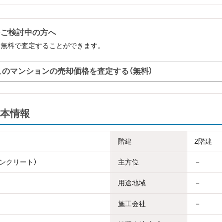
をご検討中の方へ
を無料で査定することができます。
このマンションの売却価格を査定する（無料）
本情報
階建
2階建
コンクリート）
主方位
－
用途地域
－
施工会社
－