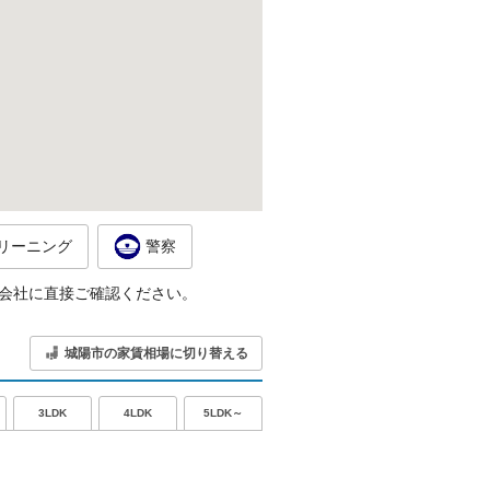
リーニング
警察
会社に直接ご確認ください。
城陽市の家賃相場に切り替える
5LDK～
3LDK
4LDK