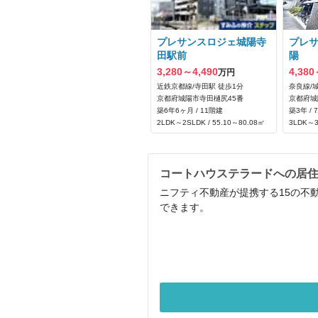
プレサンスロジェ城陽寺
プレ
田駅前
陽
3,280～4,490
4,380
万円
近鉄京都線/寺田駅 徒歩1分
奈良線/
京都府城陽市寺田樋尻45番
京都府城
築6年6ヶ月 / 11階建
築3年 / 
2LDK～2SLDK / 55.10～80.08㎡
3LDK～3
コートハウステラードへの居
ニフティ不動産が提携する15の不
できます。