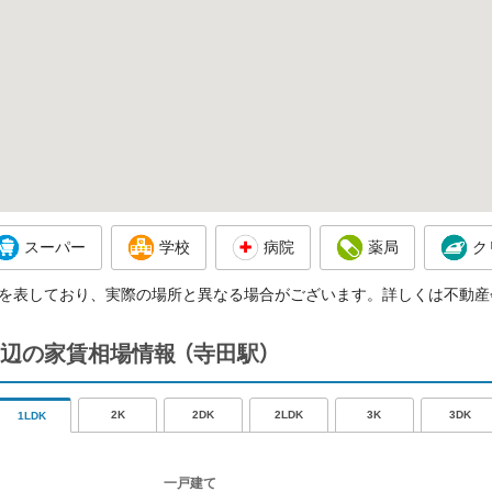
スーパー
学校
病院
薬局
ク
を表しており、実際の場所と異なる場合がございます。詳しくは不動産
辺の家賃相場情報
（寺田駅）
2K
2DK
2LDK
3K
3DK
1LDK
一戸建て