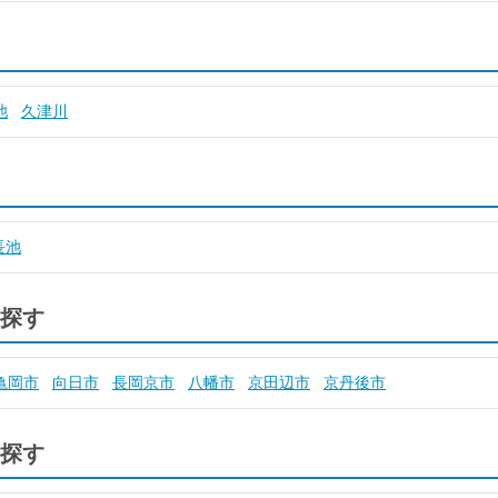
池
久津川
長池
探す
亀岡市
向日市
長岡京市
八幡市
京田辺市
京丹後市
探す