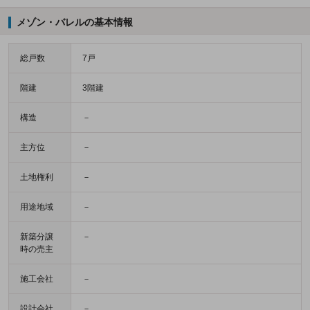
メゾン・バレルの基本情報
総戸数
7戸
階建
3階建
構造
－
主方位
－
土地権利
－
用途地域
－
新築分譲
－
時の売主
施工会社
－
設計会社
－