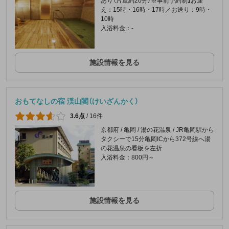
あり（片道約20分）※事前予約制】お迎
え：15時・16時・17時／お送り：9時・
10時
入浴料金：-
施設情報を見る
おもてなしの宿 渓山閣（けいざんかく）
3.6点
/
16件
京都府 / 亀岡 / 湯の花温泉 / JR亀岡駅から
タクシーで15分亀岡ICから372号線へ湯
の花温泉の看板を左折
入浴料金：800円～
施設情報を見る