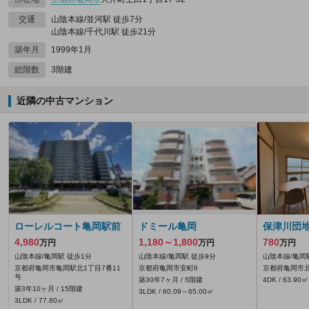
交通
山陰本線/並河駅 徒歩7分
山陰本線/千代川駅 徒歩21分
築年月
1999年1月
総階数
3階建
近隣の中古マンション
ローレルコート亀岡駅前
ドミール亀岡
保津川団
4,980
1,180～1,800
780
万円
万円
万円
山陰本線/亀岡駅 徒歩1分
山陰本線/亀岡駅 徒歩9分
山陰本線/亀岡
京都府亀岡市亀岡駅北1丁目7番11
京都府亀岡市安町6
京都府亀岡市
号
築30年7ヶ月 / 5階建
4DK / 63.90㎡
築3年10ヶ月 / 15階建
3LDK / 60.09～65.00㎡
3LDK / 77.80㎡