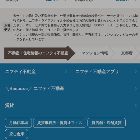
当サイトの物件及び不動産会社、外壁塗装業者の情報は検索パートナーが提供している情
報であり、ニフティライフスタイル株式会社は内容の責任を負わないことを予めご了承く
ださい。本サービス内でお客様が入力される個人情報は、検索パートナーが取得し、同社
免責
事項
の定める個人情報規約に従って取り扱われます。
マンション情報の一部の販売価格、賃料、間取り、専有面積は、マンションレビューのデ
ータを表示しています。
不動産・住宅情報のニフティ不動産
マンション情報
京都府
ニフティ不動産
ニフティ不動産アプリ
＼Because／ ニフティ不動産
賃貸
月極駐車場
賃貸事務所・賃貸オフィス
貸店舗・店舗賃貸
貸し倉庫