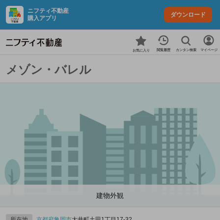
ニフティ不動産
ダウンロード
購入アプリ
カンタン検索
閲覧履歴
マイページ
お気に入り
メゾン・バレル
建物外観
所在地
京都府
亀岡市
大井町土田1丁目17-32