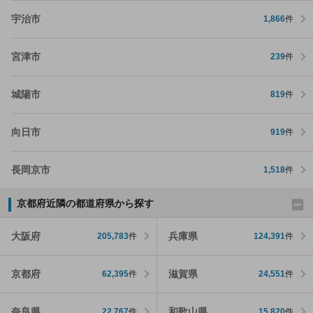
宇治市
1,866
件
宮津市
239
件
城陽市
819
件
向日市
919
件
長岡京市
1,518
件
京都府近隣の都道府県から探す
大阪府
兵庫県
205,783
件
124,391
件
京都府
滋賀県
62,395
件
24,551
件
奈良県
和歌山県
22,767
件
15,820
件