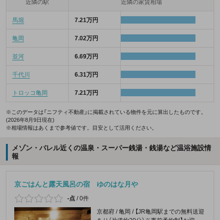
近隣の駅
近隣の家賃相場
馬堀
7.21万円
亀岡
7.02万円
並河
6.69万円
千代川
6.31万円
トロッコ亀岡
7.21万円
※このデータは「ニフティ不動産」に掲載されている物件を元に算出したものです。
(2026年8月9日現在)
※相場情報はあくまで参考値です。目安として活用ください。
メゾン・バレル近くの温泉・スーパー銭湯・銭湯など温浴施設情
報
京ごはんと露天風呂の宿 ゆのはな月や
-点
/
0件
京都府 / 亀岡 / 【JR亀岡駅までの無料送迎