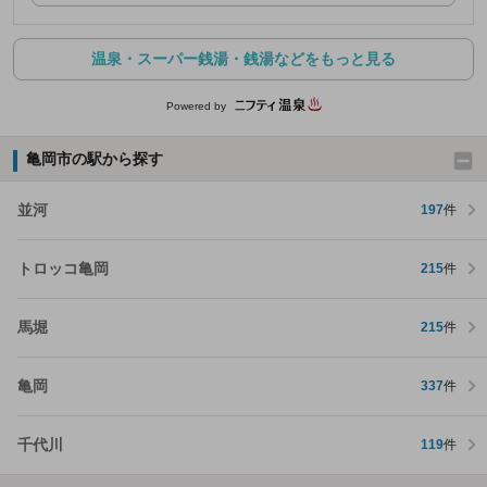
温泉・スーパー銭湯・銭湯などをもっと見る
Powered by
亀岡市の駅から探す
並河
197
件
トロッコ亀岡
215
件
馬堀
215
件
亀岡
337
件
千代川
119
件