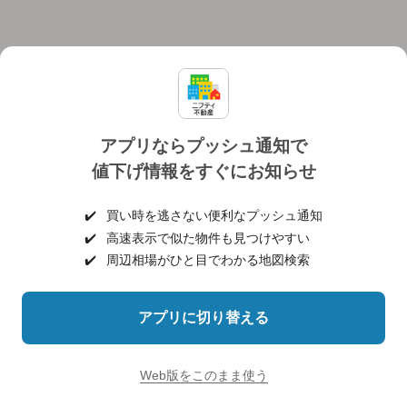
アプリならプッシュ通知で
値下げ情報をすぐにお知らせ
対応機種
個人情報保護ポリシー
利用規約
運営会社
✔️
買い時を逃さない便利なプッシュ通知
ヘルプ・お問い合わせ
採用情報
✔️
高速表示で似た物件も見つけやすい
✔️
周辺相場がひと目でわかる地図検索
アプリに切り替える
©NIFTY Lifestyle Co., Ltd.
Web版をこのまま使う