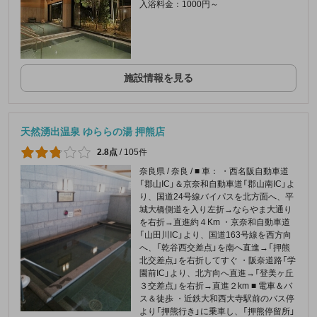
入浴料金：1000円～
施設情報を見る
天然湧出温泉 ゆららの湯 押熊店
2.8点
/
105件
奈良県 / 奈良 / ■ 車： ・西名阪自動車道
「郡山IC」＆京奈和自動車道「郡山南IC」よ
り、国道24号線バイパスを北方面へ、平
城大橋側道を入り左折→ならやま大通り
を右折→直進約４Km ・京奈和自動車道
「山田川IC」より、国道163号線を西方向
へ、「乾谷西交差点」を南へ直進→「押熊
北交差点」を右折してすぐ ・阪奈道路「学
園前IC」より、北方向へ直進→「登美ヶ丘
３交差点」を右折→直進２km ■ 電車＆バ
ス＆徒歩 ・近鉄大和西大寺駅前のバス停
より「押熊行き」に乗車し、「押熊停留所」