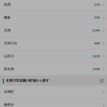
加茂
41
件
棚倉
25
件
木津
219
件
木津川台
96
件
山田川
192
件
西木津
108
件
木津川市近隣の町域から探す
木津町
梅美台