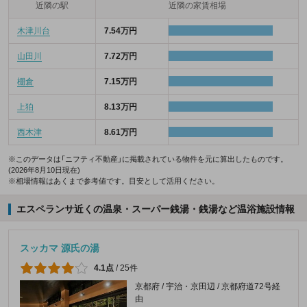
近隣の駅
近隣の家賃相場
木津川台
7.54万円
山田川
7.72万円
棚倉
7.15万円
上狛
8.13万円
西木津
8.61万円
※このデータは「ニフティ不動産」に掲載されている物件を元に算出したものです。
(2026年8月10日現在)
※相場情報はあくまで参考値です。目安として活用ください。
エスペランサ近くの温泉・スーパー銭湯・銭湯など温浴施設情報
スッカマ 源氏の湯
4.1点
/
25件
京都府 / 宇治・京田辺 / 京都府道72号経
由