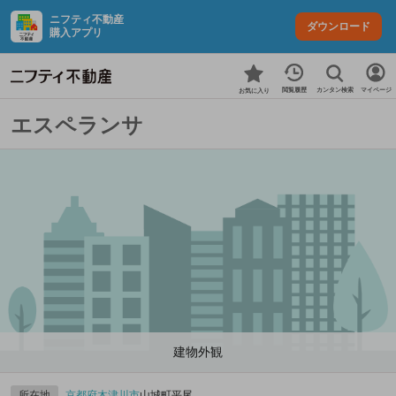
ニフティ不動産
ダウンロード
購入アプリ
カンタン検索
閲覧履歴
マイページ
お気に入り
エスペランサ
建物外観
所在地
京都府
木津川市
山城町平尾