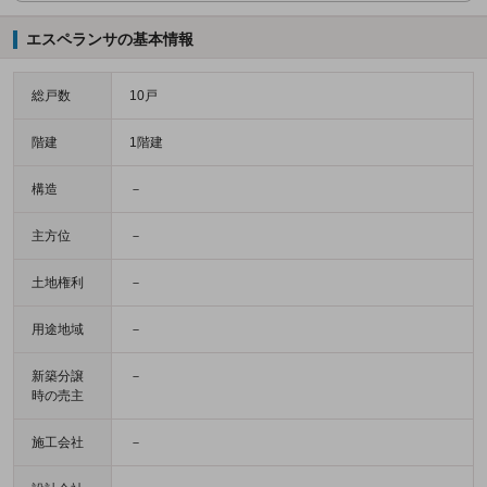
エスペランサの基本情報
総戸数
10戸
階建
1階建
構造
－
主方位
－
土地権利
－
用途地域
－
新築分譲
－
時の売主
施工会社
－