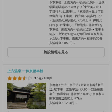
を下車後、北西方向へ徒歩約10分 ・近鉄
学園前駅前のバス停より「東登美ヶ丘１
丁目行き」に乗車し、「東登美ヶ丘１丁目
停留所」を下車後、西方向へ徒歩約８分
・近鉄高の原駅前のバス停より「押熊北
口行き」に乗車し、「押熊北口停留所」を
下車後、南西方向へ徒歩約12分 ■ 電車＆
徒歩 ・近鉄けいはんな線「学研奈良登美
ヶ丘駅」下車後、南東方向へ徒歩約30分
入浴料金：850円～
施設情報を見る
上方温泉 一休京都本館
3.5点
/
180件
京都府 / 宇治・京田辺 / 近鉄京都線「新田
辺」駅下車 京阪宇治バス60・62系統乗
車「一休温泉前」停留所下車すぐ 京奈和自
動車道田辺西ICより7km
入浴料金：1234円～