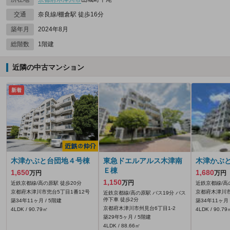
交通
奈良線/棚倉駅 徒歩16分
築年月
2024年8月
総階数
1階建
近隣の中古マンション
新着
木津かぶと台団地４号棟
東急ドエルアルス木津南
木津かぶ
Ｅ棟
1,650
1,680
万円
万円
1,150
万円
近鉄京都線/高の原駅 徒歩20分
近鉄京都線/高
京都府木津川市兜台5丁目1番12号
京都府木津川市
近鉄京都線/高の原駅 バス19分 バス
停下車 徒歩2分
築34年11ヶ月 / 5階建
築34年11ヶ月 
京都府木津川市州見台6丁目1-2
4LDK / 90.79㎡
4LDK / 90.79
築29年5ヶ月 / 5階建
4LDK / 88.66㎡