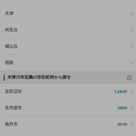
木津
州見台
城山台
相楽
木津川市近隣の市区町村から探す
京田辺市
1,284
件
京丹後市
380
件
南丹市
483
件