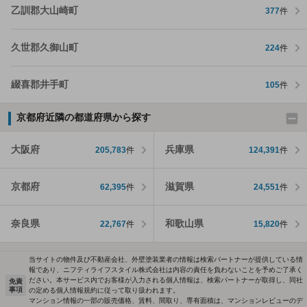
乙訓郡大山崎町
377
件
久世郡久御山町
224
件
綴喜郡井手町
105
件
京都府近隣の都道府県から探す
大阪府
兵庫県
205,783
件
124,391
件
京都府
滋賀県
62,395
件
24,551
件
奈良県
和歌山県
22,767
件
15,820
件
当サイトの物件及び不動産会社、外壁塗装業者の情報は検索パートナーが提供している情
報であり、ニフティライフスタイル株式会社は内容の責任を負わないことを予めご了承く
ださい。本サービス内でお客様が入力される個人情報は、検索パートナーが取得し、同社
免責
事項
の定める個人情報規約に従って取り扱われます。
マンション情報の一部の販売価格、賃料、間取り、専有面積は、マンションレビューのデ