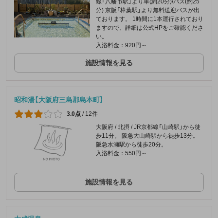
線「八幡市駅」より車(約20分)/バス(約25
分) 京阪「樟葉駅」より無料送迎バスが出
ております。 1時間に1本運行されており
ますので、詳細は公式HPをご確認くださ
い。
入浴料金：920円～
施設情報を見る
昭和湯【大阪府三島郡島本町】
3.0点
/
12件
大阪府 / 北摂 / JR京都線「山崎駅」から徒
歩11分。 阪急大山崎駅から徒歩13分。
阪急水瀬駅から徒歩20分。
入浴料金：550円～
施設情報を見る