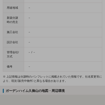
用途地域
－
新築分譲
－
時の売主
施工会社
－
設計会社
－
管理会社/
－ / －
方式
備考
－
※ 上記情報は分譲時のパンフレットに掲載されていた情報です。社名変更等に
より、現況（販売中物件）と異なる場合があります。
ガーデンハイム久御山の地図・周辺環境