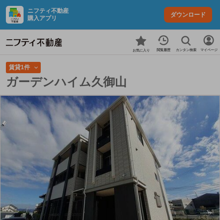
ニフティ不動産
ダウンロード
購入アプリ
カンタン検索
閲覧履歴
マイページ
お気に入り
賃貸1件
ガーデンハイム久御山