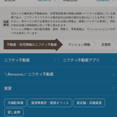
当サイトの物件及び不動産会社、外壁塗装業者の情報は検索パートナーが提供している情
報であり、ニフティライフスタイル株式会社は内容の責任を負わないことを予めご了承く
ださい。本サービス内でお客様が入力される個人情報は、検索パートナーが取得し、同社
免責
事項
の定める個人情報規約に従って取り扱われます。
マンション情報の一部の販売価格、賃料、間取り、専有面積は、マンションレビューのデ
ータを表示しています。
不動産・住宅情報のニフティ不動産
マンション情報
京都府
ニフティ不動産
ニフティ不動産アプリ
＼Because／ ニフティ不動産
賃貸
月極駐車場
賃貸事務所・賃貸オフィス
貸店舗・店舗賃貸
貸し倉庫