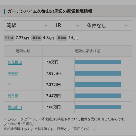
ガーデンハイム久御山の周辺の家賃相場情報
7.37
4.8
14
平均値
最安値
最高値
万円
万円
万円
近隣の駅
近隣の家賃相場
伏見桃山
7.8万円
中書島
7.63万円
淀
7.37万円
観月橋
7.44万円
桃山南口
7.68万円
※このデータは「ニフティ不動産」に掲載されている物件を元に算出したものです。
(2026年8月8日現在)
※相場情報はあくまで参考値です。目安として活用ください。