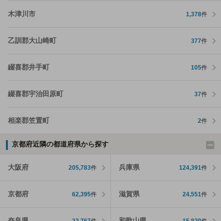
木津川市
1,378
件
乙訓郡大山崎町
377
件
綴喜郡井手町
105
件
綴喜郡宇治田原町
37
件
相楽郡笠置町
2
件
京都府近隣の都道府県から探す
大阪府
兵庫県
205,783
件
124,391
件
京都府
滋賀県
62,395
件
24,551
件
奈良県
和歌山県
22,767
件
15,820
件