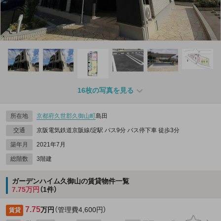
16枚の写真を見る
所在地
京都府
久世郡久御山町
島田
交通
京阪電気鉄道京阪線/淀駅 バス9分 バス停下車 徒歩3分
築年月
2021年7月
総階数
3階建
ガーデンハイム久御山の賃貸物件一覧
7.75万円
（1件）
7.75
万円
（管理費4,600円）
賃貸