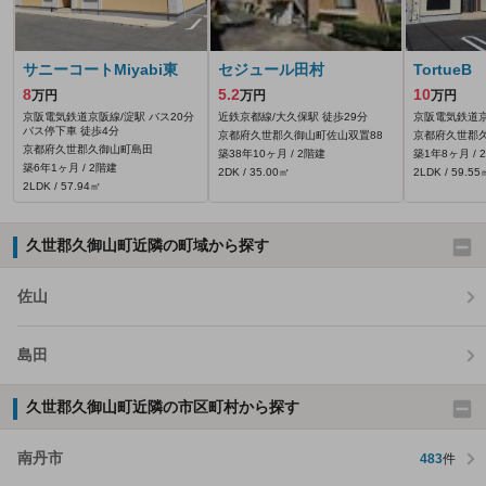
サニーコートMiyabi東
セジュール田村
TortueB
8
5.2
10
万円
万円
万円
京阪電気鉄道京阪線/淀駅 バス20分
近鉄京都線/大久保駅 徒歩29分
京阪電気鉄道京
バス停下車 徒歩4分
京都府久世郡久御山町佐山双置88
京都府久世郡
京都府久世郡久御山町島田
築38年10ヶ月 / 2階建
築1年8ヶ月 / 
築6年1ヶ月 / 2階建
2DK / 35.00㎡
2LDK / 59.55
2LDK / 57.94㎡
久世郡久御山町近隣の町域から探す
佐山
島田
久世郡久御山町近隣の市区町村から探す
南丹市
483
件