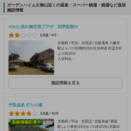
ガーデンハイム久御山近くの温泉・スーパー銭湯・銭湯など温浴
施設情報
やわた流れ橋交流プラザ 四季彩館や
2.0点
/
4件
京都府 / 宇治・京田辺 / 京阪電車 八幡市
駅よりバス利用約20分京奈和道 田辺北IC
より約10分
入浴料金：-
施設情報を見る
竹取温泉 灯りの湯
3.8点
/
46件
京都府 / 宇治・京田辺 / 京阪本線「樟葉
駅」より車(約15分)/バス(約20分) 京阪本