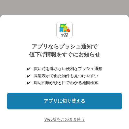
アプリならプッシュ通知で
値下げ情報をすぐにお知らせ
対応機種
個人情報保護ポリシー
利用規約
運営会社
✔️
買い時を逃さない便利なプッシュ通知
ヘルプ・お問い合わせ
採用情報
✔️
高速表示で似た物件も見つけやすい
✔️
周辺相場がひと目でわかる地図検索
アプリに切り替える
©NIFTY Lifestyle Co., Ltd.
Web版をこのまま使う