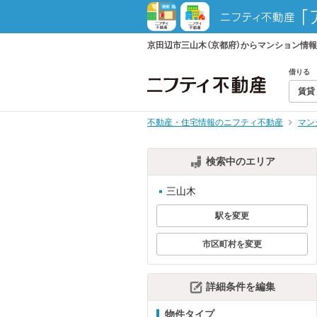
京田辺市三山木（京都府）からマンション情
借りる
賃貸
不動産・住宅情報のニフティ不動産
マン
検索中のエリア
三山木
駅を変更
市区町村を変更
詳細条件を編集
物件タイプ