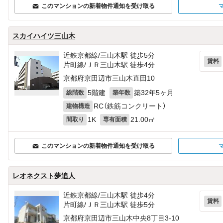
このマンションの新着物件通知を受け取る
スカイハイツ三山木
近鉄京都線/三山木駅 徒歩5分
賃料
片町線/ＪＲ三山木駅 徒歩4分
京都府京田辺市三山木直田10
5階建
築32年5ヶ月
総階数
築年数
RC（鉄筋コンクリート）
建物構造
1K
21.00㎡
間取り
専有面積
このマンションの新着物件通知を受け取る
レオネクスト夢追人
近鉄京都線/三山木駅 徒歩4分
賃料
片町線/ＪＲ三山木駅 徒歩5分
京都府京田辺市三山木中央8丁目3‐10