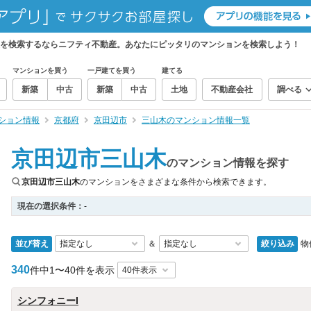
報を検索するならニフティ不動産。あなたにピッタリのマンションを検索しよう！
マンションを買う
一戸建てを買う
建てる
新築
中古
新築
中古
土地
不動産会社
調べる
ション情報
京都府
京田辺市
三山木のマンション情報一覧
京田辺市三山木
のマンション情報を探す
京田辺市三山木
のマンションをさまざまな条件から検索できます。
現在の選択条件：
-
並び替え
絞り込み
物
＆
340
件中
1〜40件を表示
シンフォニーI