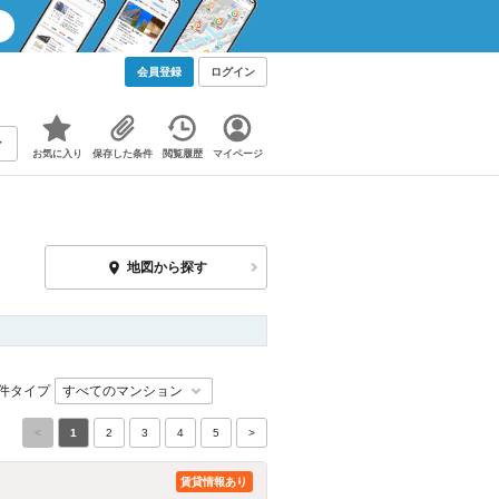
会員登録
ログイン
お気に入り
保存した条件
閲覧履歴
マイページ
地図から探す
件タイプ
<
1
2
3
4
5
>
賃貸情報あり