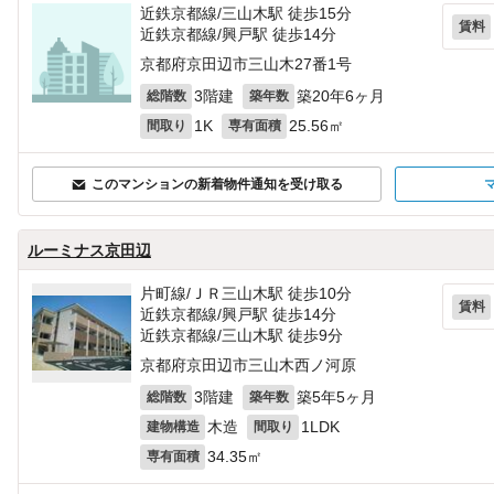
近鉄京都線/三山木駅 徒歩15分
賃料
近鉄京都線/興戸駅 徒歩14分
京都府京田辺市三山木27番1号
3階建
築20年6ヶ月
総階数
築年数
1K
25.56㎡
間取り
専有面積
このマンションの新着物件通知を受け取る
ルーミナス京田辺
片町線/ＪＲ三山木駅 徒歩10分
賃料
近鉄京都線/興戸駅 徒歩14分
近鉄京都線/三山木駅 徒歩9分
京都府京田辺市三山木西ノ河原
3階建
築5年5ヶ月
総階数
築年数
木造
1LDK
建物構造
間取り
34.35㎡
専有面積