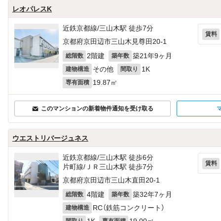
レオパレスK
近鉄京都線/三山木駅 徒歩7分
賃料
京都府京田辺市三山木見尊田20‐1
2階建
築21年9ヶ月
総階数
築年数
その他
1K
建物構造
間取り
19.87㎡
専有面積
このマンションの新着物件通知を受け取る
ウエストリバージュネス
近鉄京都線/三山木駅 徒歩6分
賃料
片町線/ＪＲ三山木駅 徒歩7分
京都府京田辺市三山木直田20‐1
4階建
築32年7ヶ月
総階数
築年数
RC（鉄筋コンクリート）
建物構造