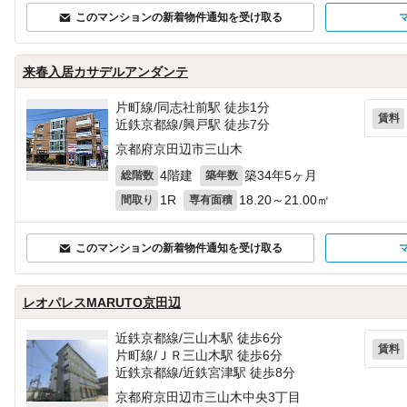
このマンションの新着物件通知を受け取る
来春入居カサデルアンダンテ
片町線/同志社前駅 徒歩1分
賃料
近鉄京都線/興戸駅 徒歩7分
京都府京田辺市三山木
4階建
築34年5ヶ月
総階数
築年数
1R
18.20～21.00㎡
間取り
専有面積
このマンションの新着物件通知を受け取る
レオパレスMARUTO京田辺
近鉄京都線/三山木駅 徒歩6分
賃料
片町線/ＪＲ三山木駅 徒歩6分
近鉄京都線/近鉄宮津駅 徒歩8分
京都府京田辺市三山木中央3丁目