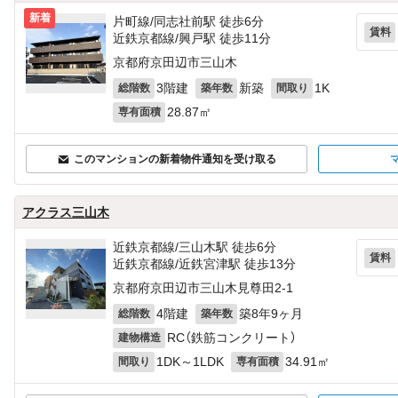
新着
片町線/同志社前駅 徒歩6分
賃料
近鉄京都線/興戸駅 徒歩11分
京都府京田辺市三山木
3階建
新築
1K
総階数
築年数
間取り
28.87㎡
専有面積
このマンションの新着物件通知を受け取る
アクラス三山木
近鉄京都線/三山木駅 徒歩6分
賃料
近鉄京都線/近鉄宮津駅 徒歩13分
京都府京田辺市三山木見尊田2‐1
4階建
築8年9ヶ月
総階数
築年数
RC（鉄筋コンクリート）
建物構造
1DK～1LDK
34.91㎡
間取り
専有面積