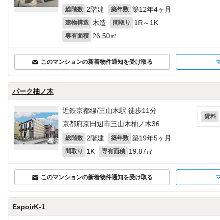
2階建
築12年4ヶ月
総階数
築年数
木造
1R～1K
建物構造
間取り
26.50㎡
専有面積
このマンションの新着物件通知を受け取る
パーク柚ノ木
近鉄京都線/三山木駅 徒歩11分
賃料
京都府京田辺市三山木柚ノ木36
2階建
築19年5ヶ月
総階数
築年数
1K
19.87㎡
間取り
専有面積
このマンションの新着物件通知を受け取る
EspoirK-1