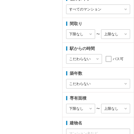
間取り
〜
駅からの時間
バス可
築年数
専有面積
〜
建物名