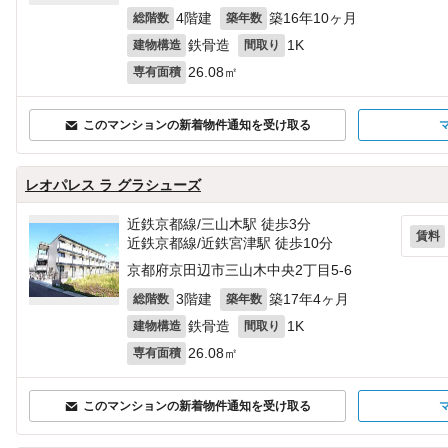
4階建
築16年10ヶ月
総階数
築年数
鉄骨造
1K
建物構造
間取り
26.08㎡
専有面積
このマンションの新着物件通知を受け取る
レオパレス ラ グラシューズ
近鉄京都線/三山木駅 徒歩3分
賃料
近鉄京都線/近鉄宮津駅 徒歩10分
京都府京田辺市三山木中央2丁目5‐6
3階建
築17年4ヶ月
総階数
築年数
鉄骨造
1K
建物構造
間取り
26.08㎡
専有面積
このマンションの新着物件通知を受け取る