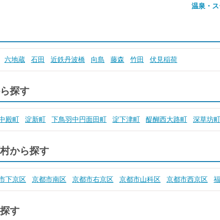
温泉・ス
六地蔵
石田
近鉄丹波橋
向島
藤森
竹田
伏見稲荷
ら探す
中殿町
淀新町
下鳥羽中円面田町
淀下津町
醍醐西大路町
深草坊
村から探す
市下京区
京都市南区
京都市右京区
京都市山科区
京都市西京区
探す