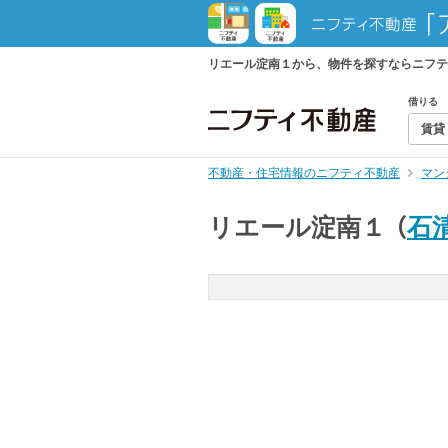
リエール淀南１から、物件を探すならニフテ
借りる
賃貸
不動産・住宅情報のニフティ不動産
マン
リエール淀南１
（
石