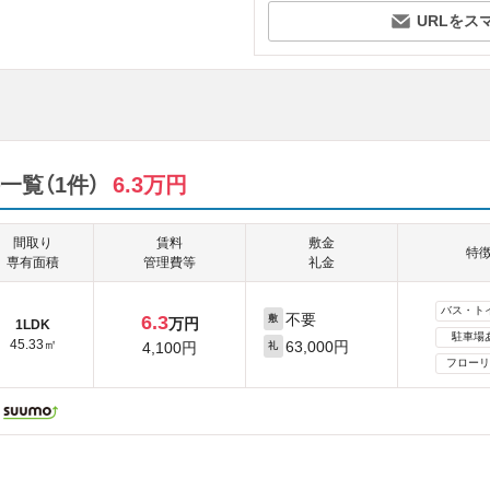
URLをス
覧（1件）
6.3万円
間取り
賃料
敷金
特
専有面積
管理費等
礼金
バス・ト
不要
6.3
敷
万円
1LDK
駐車場
45.33㎡
63,000円
4,100円
礼
フローリ