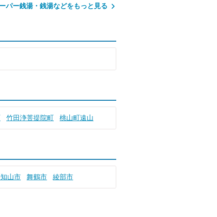
ーパー銭湯・銭湯などをもっと見る
町
竹田浄菩提院町
桃山町遠山
福知山市
舞鶴市
綾部市