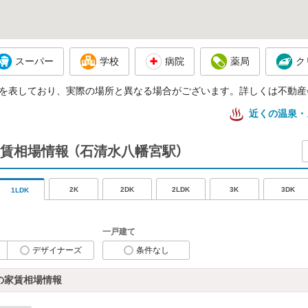
スーパー
学校
病院
薬局
ク
を表しており、実際の場所と異なる場合がございます。詳しくは不動産
近くの温泉・
賃相場情報
（石清水八幡宮駅）
2K
2DK
2LDK
3K
3DK
1LDK
一戸建て
デザイナーズ
条件なし
の家賃相場情報