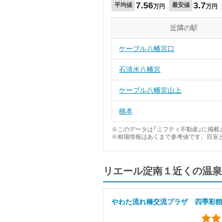
7.56
3.7
平均値
最安値
万円
万円
近隣の駅
ケーブル八幡宮口
石清水八幡宮
ケーブル八幡宮山上
橋本
※このデータは「ニフティ不動産」に掲載さ
※相場情報はあくまで参考値です。目安
リエール淀南１近くの温泉
やわた流れ橋交流プラザ 四季彩