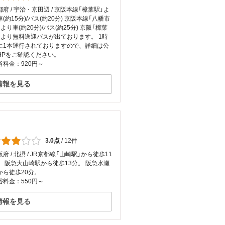
都府 / 宇治・京田辺 / 京阪本線「樟葉駅」よ
車(約15分)/バス(約20分) 京阪本線「八幡市
より車(約20分)/バス(約25分) 京阪「樟葉
」より無料送迎バスが出ております。 1時
に1本運行されておりますので、詳細は公
HPをご確認ください。
浴料金：920円～
情報を見る
3.0点
/
12件
府 / 北摂 / JR京都線「山崎駅」から徒歩11
。 阪急大山崎駅から徒歩13分。 阪急水瀬
から徒歩20分。
浴料金：550円～
情報を見る