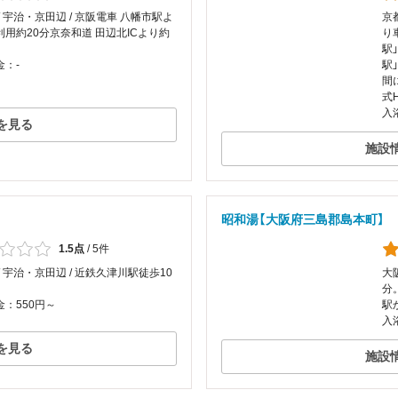
/ 宇治・京田辺 / 京阪電車 八幡市駅よ
京
利用約20分京奈和道 田辺北ICより約
り
駅」
金：-
駅
間
式
入
を見る
施設
昭和湯【大阪府三島郡島本町】
1.5点
/
5件
/ 宇治・京田辺 / 近鉄久津川駅徒歩10
大阪
分
：550円～
駅
入
を見る
施設