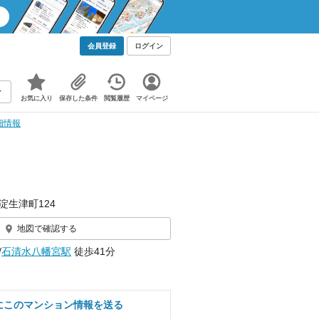
会員登録
ログイン
お気に入り
保存した条件
閲覧履歴
マイページ
細情報
淀生津町124
地図で確認する
/
石清水八幡宮駅
徒歩41分
にこのマンション情報を送る