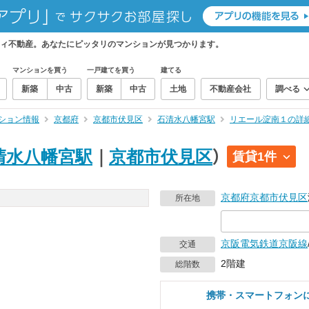
ィ不動産。あなたにピッタリのマンションが見つかります。
マンションを買う
一戸建てを買う
建てる
新築
中古
新築
中古
土地
不動産会社
調べる
ション情報
京都府
京都市伏見区
石清水八幡宮駅
リエール淀南１の詳
清水八幡宮駅
｜
京都市伏見区
）
賃貸1件
京都府
京都市伏見区
所在地
京阪電気鉄道京阪線
交通
2階建
総階数
携帯・スマートフォン