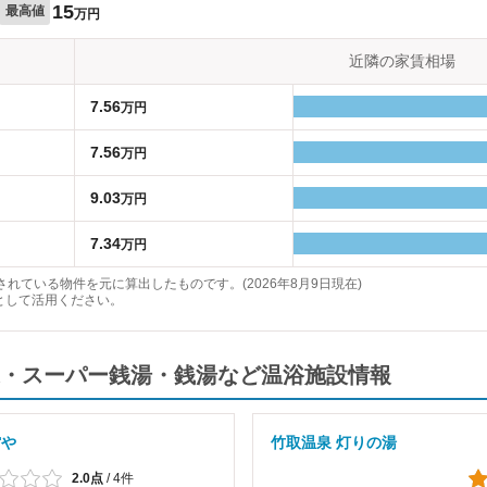
15
最高値
万円
近隣の家賃相場
7.56
万円
7.56
万円
9.03
万円
7.34
万円
れている物件を元に算出したものです。(2026年8月9日現在)
として活用ください。
・スーパー銭湯・銭湯など温浴施設情報
館や
竹取温泉 灯りの湯
2.0点
/
4件