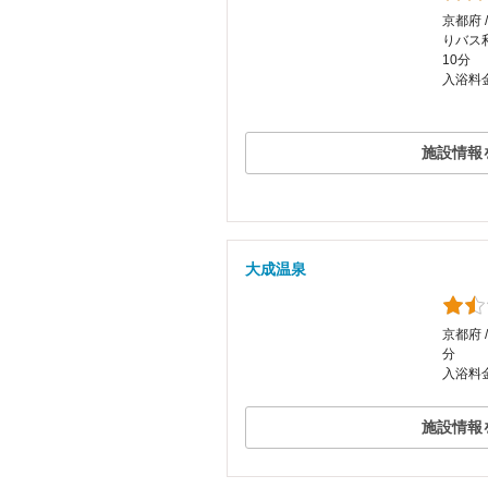
京都府 
りバス
10分
入浴料
施設情報
大成温泉
京都府 
分
入浴料金
施設情報