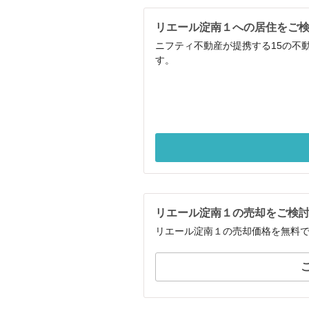
リエール淀南１への居住をご
ニフティ不動産が提携する15の不
す。
リエール淀南１の売却をご検
リエール淀南１の売却価格を無料