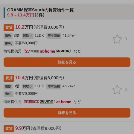
GRAMM深草Southの賃貸物件一覧
9.9～13.4万円
（3件）
10.2
万円
（管理費8,000円）
賃貸
3階
1LDK
41.64㎡
階数
間取り
専有面積
不要/60,000円
敷/礼
情報提供元
など
詳細を見る
10.4
万円
（管理費8,000円）
賃貸
3階
1LDK
45.24㎡
階数
間取り
専有面積
不要/70,000円
敷/礼
情報提供元
など
詳細を見る
9.9
万円
（管理費8,000円）
賃貸