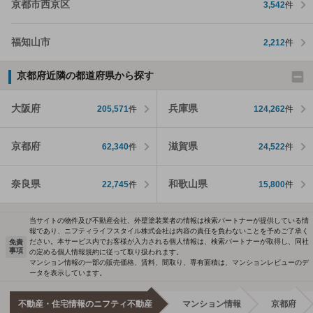
京都市西京区
3,542
件
福知山市
2,212
件
京都府近隣の都道府県から探す
大阪府
兵庫県
205,571
件
124,262
件
京都府
滋賀県
62,340
件
24,522
件
奈良県
和歌山県
22,745
件
15,800
件
当サイトの物件及び不動産会社、外壁塗装業者の情報は検索パートナーが提供している情
報であり、ニフティライフスタイル株式会社は内容の責任を負わないことを予めご了承く
ださい。本サービス内でお客様が入力される個人情報は、検索パートナーが取得し、同社
免責
事項
の定める個人情報規約に従って取り扱われます。
マンション情報の一部の販売価格、賃料、間取り、専有面積は、マンションレビューのデ
ータを表示しています。
不動産・住宅情報のニフティ不動産
マンション情報
京都府