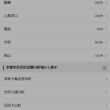
醍醐
282
件
上鳥羽口
226
件
墨染
93
件
竹田
603
件
桃山
151
件
京都市伏見区近隣の町域から探す
深草大亀谷西寺町
竹田七瀬川町
石田大山町