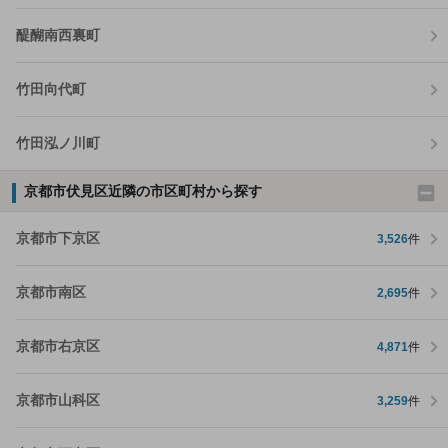
醍醐南西裏町
竹田向代町
竹田泓ノ川町
京都市伏見区近隣の市区町村から探す
京都市下京区
3,526
件
京都市南区
2,695
件
京都市右京区
4,871
件
京都市山科区
3,259
件