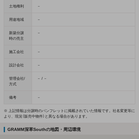
土地権利
－
用途地域
－
新築分譲
－
時の売主
施工会社
－
設計会社
－
管理会社/
－ / －
方式
備考
－
※ 上記情報は分譲時のパンフレットに掲載されていた情報です。社名変更等に
より、現況（販売中物件）と異なる場合があります。
GRAMM深草Southの地図・周辺環境