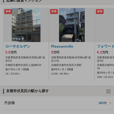
近隣の賃貸マンション
新着
新着
新着
ローサオルデン
Pleasantville
フォワー
5.6
9
6.2
万円
万円
万円
京阪電気鉄道京阪線/伏見桃山駅 徒
京阪電気鉄道京阪線/伏見桃山駅 徒
京阪電気鉄道京
歩5分
歩12分
歩5分
京都府京都市伏見区上油掛町45
京都府京都市伏見区片原町
京都府京都市伏
30
築27年4ヶ月 / 5階建
築9年5ヶ月 / 3階建
築3年8ヶ月 / 
1K / 25.00㎡
1LDK / 46.89㎡
1DK / 25.20㎡
京都市伏見区の駅から探す
丹波橋
365
件