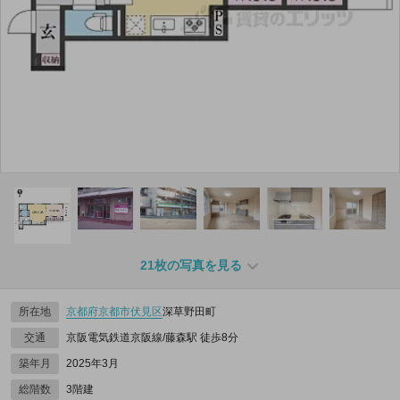
21枚の写真を見る
所在地
京都府
京都市伏見区
深草野田町
交通
京阪電気鉄道京阪線/藤森駅 徒歩8分
築年月
2025年3月
総階数
3階建