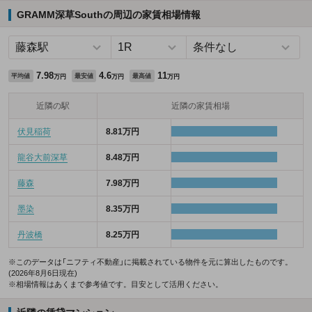
GRAMM深草Southの周辺の家賃相場情報
7.98
4.6
11
平均値
最安値
最高値
万円
万円
万円
近隣の駅
近隣の家賃相場
伏見稲荷
8.81万円
龍谷大前深草
8.48万円
藤森
7.98万円
墨染
8.35万円
丹波橋
8.25万円
※このデータは「ニフティ不動産」に掲載されている物件を元に算出したものです。
(2026年8月6日現在)
※相場情報はあくまで参考値です。目安として活用ください。