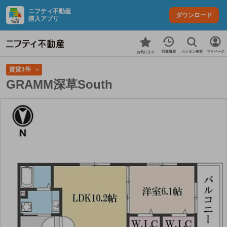
ニフティ不動産
ダウンロード
購入アプリ
カンタン検索
閲覧履歴
マイページ
お気に入り
賃貸3件
GRAMM深草South