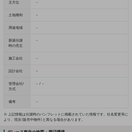
主方位
－
土地権利
－
用途地域
－
新築分譲
－
時の売主
施工会社
－
設計会社
－
管理会社/
－ / －
方式
備考
－
※ 上記情報は分譲時のパンフレットに掲載されていた情報です。社名変更等に
より、現況（販売中物件）と異なる場合があります。