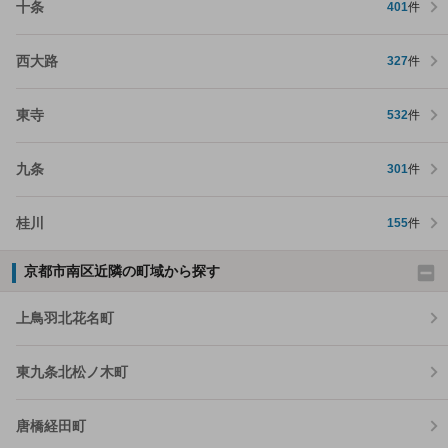
十条
401
件
西大路
327
件
東寺
532
件
九条
301
件
桂川
155
件
京都市南区近隣の町域から探す
上鳥羽北花名町
東九条北松ノ木町
唐橋経田町