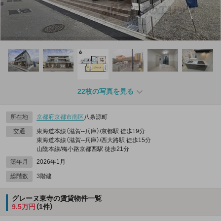
22枚の写真を見る
所在地
京都府
京都市南区
八条源町
交通
東海道本線（滋賀--兵庫）/京都駅 徒歩19分
東海道本線（滋賀--兵庫）/西大路駅 徒歩15分
山陰本線/梅小路京都西駅 徒歩21分
築年月
2026年1月
総階数
3階建
グレーヌ東寺の賃貸物件一覧
9.5万円
（1件）