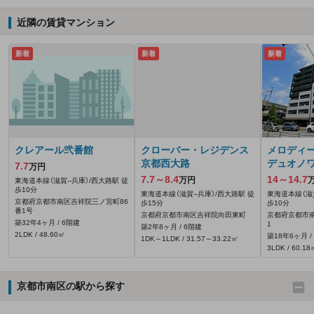
近隣の賃貸マンション
新着
新着
新着
クレアール弐番館
クローバー・レジデンス
メロディ
京都西大路
デュオノ
7.7
万円
7.7～8.4
14～14.7
万円
東海道本線（滋賀--兵庫）/西大路駅 徒
歩10分
東海道本線（滋賀--兵庫）/西大路駅 徒
東海道本線（滋賀
京都府京都市南区吉祥院三ノ宮町86
歩15分
歩10分
番1号
京都府京都市南区吉祥院向田東町
京都府京都市
築32年4ヶ月 / 6階建
1
築2年8ヶ月 / 6階建
2LDK / 48.60㎡
築18年6ヶ月 /
1DK～1LDK / 31.57～33.22㎡
3LDK / 60.18
京都市南区の駅から探す