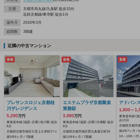
交通
京都市烏丸線/九条駅 徒歩10分
近鉄京都線/東寺駅 徒歩1分
築年月
2026年3月
総階数
3階建
近隣の中古マンション
新着
新着
新着
プレサンスロジェ京都桂
エステムプラザ京都聚楽
アドバン
川ザレジデンス
第雅邸
1,800～1,
5,290
3,980
万円
万円
東海道本線（滋賀
歩15分
東海道本線（滋賀--兵庫）/桂川駅 徒歩
東海道本線（滋賀--兵庫）/京都駅 徒歩
京都府京都市南
8分
9分
築4年7ヶ月 / 
京都府京都市南区久世上久世町27‐1
京都府京都市南区西九条蔵王町56
1K～1DK / 25
築3年9ヶ月 / 7階建
築13年6ヶ月 / 7階建