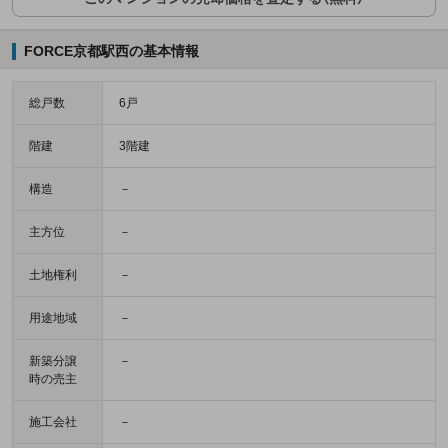
FORCE京都駅西の基本情報
総戸数
6戸
階建
3階建
構造
－
主方位
－
土地権利
－
用途地域
－
新築分譲
－
時の売主
施工会社
－