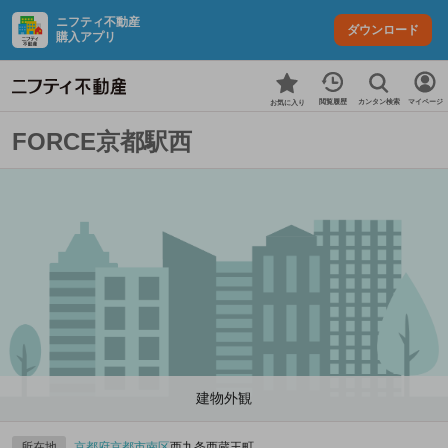
ニフティ不動産
ダウンロード
購入アプリ
カンタン検索
閲覧履歴
マイページ
お気に入り
FORCE京都駅西
建物外観
所在地
京都府
京都市南区
西九条西蔵王町