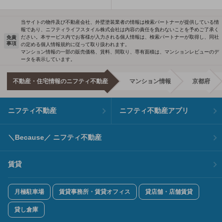
当サイトの物件及び不動産会社、外壁塗装業者の情報は検索パートナーが提供している情
報であり、ニフティライフスタイル株式会社は内容の責任を負わないことを予めご了承く
ださい。本サービス内でお客様が入力される個人情報は、検索パートナーが取得し、同社
免責
事項
の定める個人情報規約に従って取り扱われます。
マンション情報の一部の販売価格、賃料、間取り、専有面積は、マンションレビューのデ
ータを表示しています。
不動産・住宅情報のニフティ不動産
マンション情報
京都府
ニフティ不動産
ニフティ不動産アプリ
＼Because／ ニフティ不動産
賃貸
月極駐車場
賃貸事務所・賃貸オフィス
貸店舗・店舗賃貸
貸し倉庫