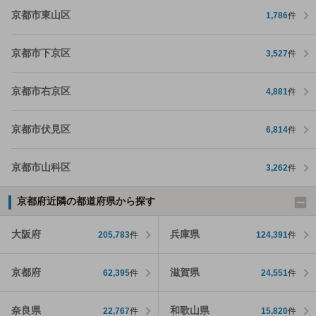
京都市東山区
1,786
件
京都市下京区
3,527
件
京都市右京区
4,881
件
京都市伏見区
6,814
件
京都市山科区
3,262
件
京都府近隣の都道府県から探す
大阪府
兵庫県
205,783
件
124,391
件
京都府
滋賀県
62,395
件
24,551
件
奈良県
和歌山県
22,767
件
15,820
件