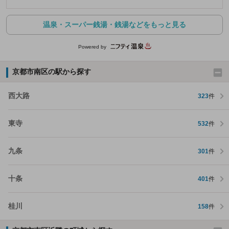
温泉・スーパー銭湯・銭湯などをもっと見る
Powered by
京都市南区の駅から探す
西大路
323
件
東寺
532
件
九条
301
件
十条
401
件
桂川
158
件