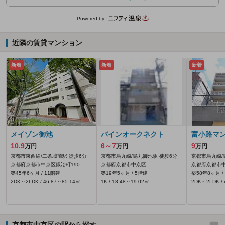
Powered by
近隣の賃貸マンション
新着
新着
新着
メイゾン御池
バインオークネクト
富小路マ
10.9
6～7
9
万円
万円
万円
京都市東西線/二条城前駅 徒歩6分
京都市烏丸線/烏丸御池駅 徒歩6分
京都市烏丸線/
京都府京都市中京区鍛冶町190
京都府京都市中京区
京都府京都市
築45年6ヶ月 / 11階建
築19年5ヶ月 / 5階建
築58年8ヶ月 /
2DK～2LDK / 46.87～85.14㎡
1K / 18.48～19.02㎡
2DK～2LDK / 
京都市中京区の駅から探す