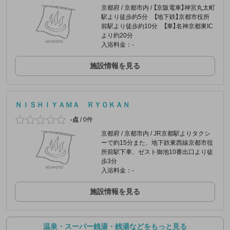
京都府 / 京都市内 / 【京阪電車】神宮丸太町
駅より徒歩約5分 【地下鉄】京都市役所
前駅より徒歩約10分 【車】名神京都東IC
より約20分
入浴料金：-
施設情報を見る
ＮＩＳＨＩＹＡＭＡ ＲＹＯＫＡＮ
-点
/
0件
京都府 / 京都市内 / JR京都駅よりタクシ
ーで約15分また、地下鉄東西線京都市役
所前駅下車、ゼスト御池10番出口より徒
歩3分
入浴料金：-
施設情報を見る
温泉・スーパー銭湯・銭湯などをもっと見る