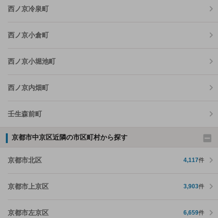
西ノ京冷泉町
西ノ京小倉町
西ノ京小堀池町
西ノ京内畑町
壬生森前町
京都市中京区近隣の市区町村から探す
京都市北区
4,117
件
京都市上京区
3,903
件
京都市左京区
6,659
件