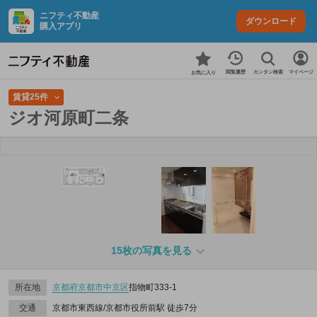
ニフティ不動産
ダウンロード
購入アプリ
カンタン検索
閲覧履歴
マイページ
お気に入り
賃貸25件
ジオ河原町二条
15枚の写真を見る
所在地
京都府
京都市中京区
指物町333‐1
交通
京都市東西線/京都市役所前駅 徒歩7分