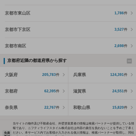
京都市東山区
1,786
件
京都市下京区
3,527
件
京都市南区
2,698
件
京都府近隣の都道府県から探す
大阪府
兵庫県
205,783
件
124,391
件
京都府
滋賀県
62,395
件
24,551
件
奈良県
和歌山県
22,767
件
15,820
件
当サイトの物件及び不動産会社、外壁塗装業者の情報は検索パートナーが提供している情
報であり、ニフティライフスタイル株式会社は内容の責任を負わないことを予めご了承く
ださい。本サービス内でお客様が入力される個人情報は、検索パートナーが取得し、同社
免責