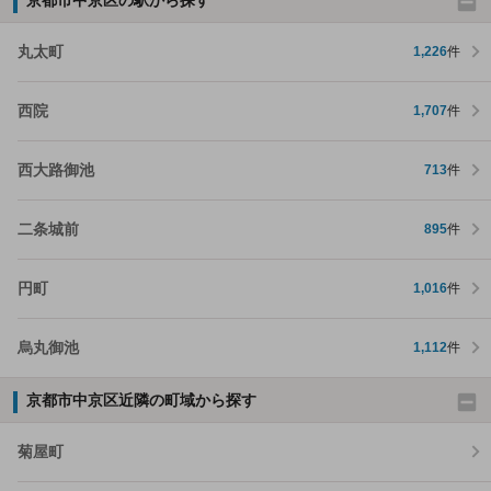
丸太町
1,226
件
西院
1,707
件
西大路御池
713
件
二条城前
895
件
円町
1,016
件
烏丸御池
1,112
件
京都市中京区近隣の町域から探す
菊屋町