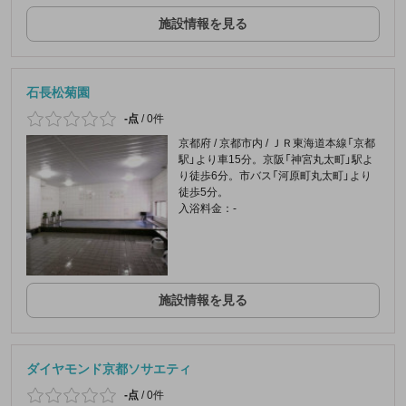
施設情報を見る
石長松菊園
-点
/
0件
京都府 / 京都市内 / ＪＲ東海道本線「京都
駅」より車15分。京阪「神宮丸太町」駅よ
り徒歩6分。市バス「河原町丸太町」より
徒歩5分。
入浴料金：-
施設情報を見る
ダイヤモンド京都ソサエティ
-点
/
0件