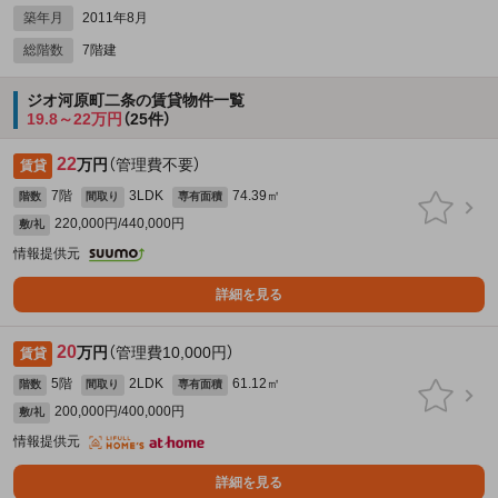
築年月
2011年8月
総階数
7階建
ジオ河原町二条の賃貸物件一覧
19.8～22万円
（25件）
22
万円
（管理費不要）
賃貸
7階
3LDK
74.39㎡
階数
間取り
専有面積
220,000円/440,000円
敷/礼
情報提供元
詳細を見る
20
万円
（管理費10,000円）
賃貸
5階
2LDK
61.12㎡
階数
間取り
専有面積
200,000円/400,000円
敷/礼
情報提供元
詳細を見る