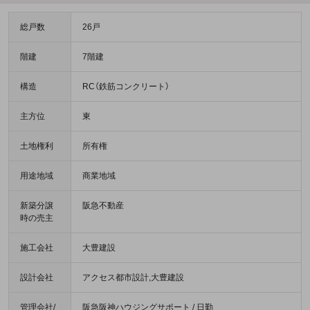
総戸数
26戸
階建
7階建
構造
RC（鉄筋コンクリート）
主方位
東
土地権利
所有権
用途地域
商業地域
新築分譲
阪急不動産
時の売主
施工会社
大豊建設
設計会社
アクセス都市設計,大豊建設
管理会社/
阪急阪神ハウジングサポート / 日勤