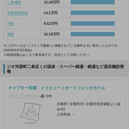
二条城前
12.29万円
京都市役所前
14.1万円
円町
9.52万円
西院
10.19万円
※このデータは「ニフティ不動産」に掲載されている物件を元に算出したものです。
(2026年8月9日現在)
※相場情報はあくまで参考値です。目安として活用ください。
ジオ河原町二条近くの温泉・スーパー銭湯・銭湯など温浴施設情
報
チャプター京都 トリビュートポートフォリオホテル
-点
/
0件
京都府 / 京都市内 / 京都市役所前駅より徒
歩4分
入浴料金：-