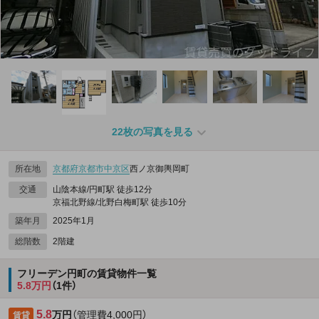
22枚の写真を見る
所在地
京都府
京都市中京区
西ノ京御輿岡町
交通
山陰本線/円町駅 徒歩12分
京福北野線/北野白梅町駅 徒歩10分
築年月
2025年1月
総階数
2階建
フリーデン円町の賃貸物件一覧
5.8万円
（1件）
5.8
万円
（管理費4,000円）
賃貸