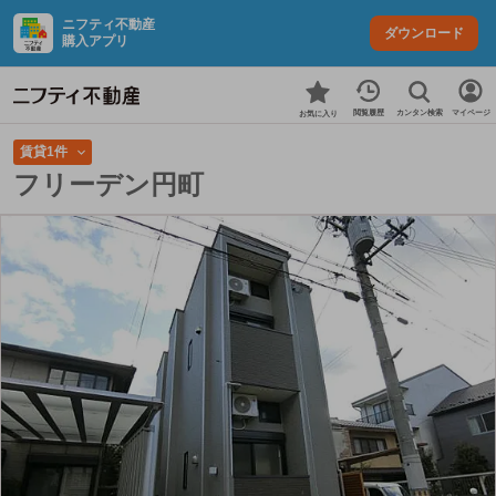
ニフティ不動産
ダウンロード
購入アプリ
カンタン検索
閲覧履歴
マイページ
お気に入り
賃貸1件
フリーデン円町