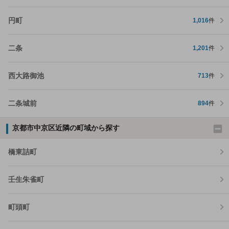
円町
1,016
件
二条
1,201
件
西大路御池
713
件
二条城前
894
件
京都市中京区近隣の町域から探す
橋東詰町
壬生朱雀町
町頭町