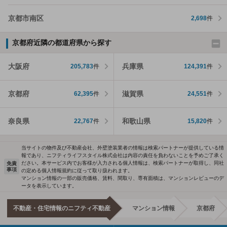
京都市南区
2,698
件
京都府近隣の都道府県から探す
大阪府
兵庫県
205,783
件
124,391
件
京都府
滋賀県
62,395
件
24,551
件
奈良県
和歌山県
22,767
件
15,820
件
当サイトの物件及び不動産会社、外壁塗装業者の情報は検索パートナーが提供している情
報であり、ニフティライフスタイル株式会社は内容の責任を負わないことを予めご了承く
ださい。本サービス内でお客様が入力される個人情報は、検索パートナーが取得し、同社
免責
事項
の定める個人情報規約に従って取り扱われます。
マンション情報の一部の販売価格、賃料、間取り、専有面積は、マンションレビューのデ
ータを表示しています。
不動産・住宅情報のニフティ不動産
マンション情報
京都府