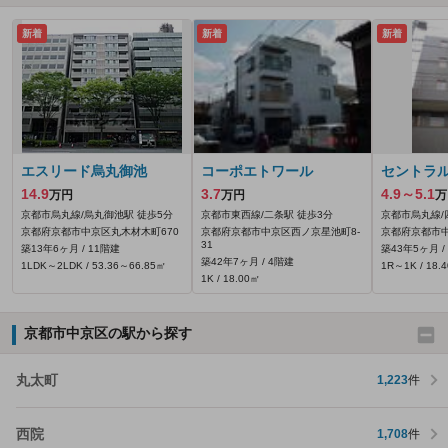
新着
新着
新着
エスリード烏丸御池
コーポエトワール
セントラ
14.9
3.7
4.9～5.1
万円
万円
万
京都市烏丸線/烏丸御池駅 徒歩5分
京都市東西線/二条駅 徒歩3分
京都市烏丸線/
京都府京都市中京区丸木材木町670
京都府京都市中京区西ノ京星池町8‐
京都府京都市中
31
築13年6ヶ月 / 11階建
築43年5ヶ月 /
築42年7ヶ月 / 4階建
1LDK～2LDK / 53.36～66.85㎡
1R～1K / 18.
1K / 18.00㎡
京都市中京区の駅から探す
丸太町
1,223
件
西院
1,708
件