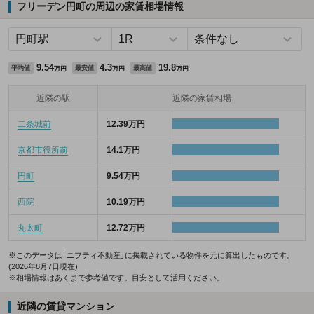
フリーデン円町の周辺の家賃相場情報
9.54
4.3
19.8
平均値
最安値
最高値
万円
万円
万円
近隣の駅
近隣の家賃相場
二条城前
12.39万円
京都市役所前
14.1万円
円町
9.54万円
西院
10.19万円
丸太町
12.72万円
※このデータは「ニフティ不動産」に掲載されている物件を元に算出したものです。
(2026年8月7日現在)
※相場情報はあくまで参考値です。目安として活用ください。
近隣の賃貸マンション