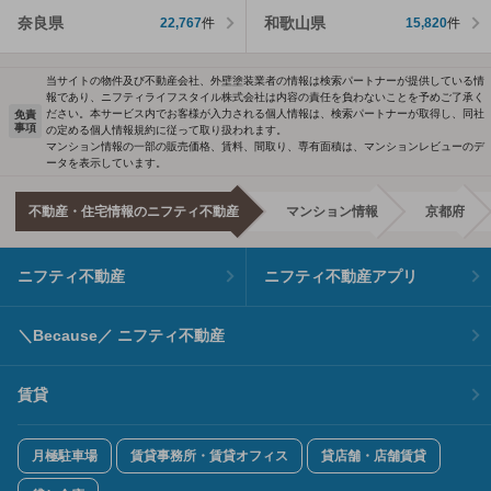
奈良県
和歌山県
22,767
件
15,820
件
当サイトの物件及び不動産会社、外壁塗装業者の情報は検索パートナーが提供している情
報であり、ニフティライフスタイル株式会社は内容の責任を負わないことを予めご了承く
ださい。本サービス内でお客様が入力される個人情報は、検索パートナーが取得し、同社
免責
事項
の定める個人情報規約に従って取り扱われます。
マンション情報の一部の販売価格、賃料、間取り、専有面積は、マンションレビューのデ
ータを表示しています。
不動産・住宅情報のニフティ不動産
マンション情報
京都府
ニフティ不動産
ニフティ不動産アプリ
＼Because／ ニフティ不動産
賃貸
月極駐車場
賃貸事務所・賃貸オフィス
貸店舗・店舗賃貸