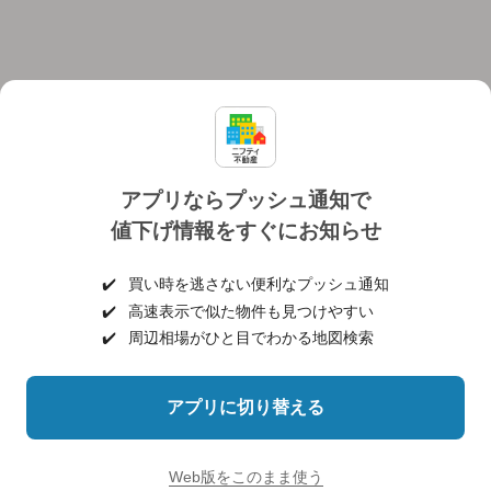
アプリならプッシュ通知で
値下げ情報をすぐにお知らせ
対応機種
個人情報保護ポリシー
利用規約
運営会社
✔️
買い時を逃さない便利なプッシュ通知
ヘルプ・お問い合わせ
採用情報
✔️
高速表示で似た物件も見つけやすい
✔️
周辺相場がひと目でわかる地図検索
アプリに切り替える
©NIFTY Lifestyle Co., Ltd.
Web版をこのまま使う