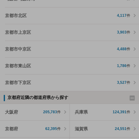
京都市北区
4,117
件
京都市上京区
3,903
件
京都市中京区
4,488
件
京都市東山区
1,786
件
京都市下京区
3,527
件
京都府近隣の都道府県から探す
大阪府
兵庫県
205,783
件
124,391
件
京都府
滋賀県
62,395
件
24,551
件