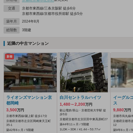
交通
京都市東西線/三条京阪駅 徒歩6分
京都市東西線/京都市役所前駅 徒歩5分
築年月
2024年8月
総階数
3階建
近隣の中古マンション
新着
ライオンズマンション京
白川セントラルハイツ
イーグル
都岡崎
ス
1,480～2,200
万円
3,500
9,880
万円
万円
叡山電鉄/茶山・京都芸術大学駅 徒
歩5分
京都市東西線/蹴上駅 徒歩17分
京都市烏丸線/
京都府京都市左京区田中東高原町27
京都府京都市左京区岡崎東天王町
京都府京都市
築44年11ヶ月 / 5階建
35‐1
12
1LDK～3DK / 41.44～53.77㎡
築42年6ヶ月 / 5階建
築9年6ヶ月 / 