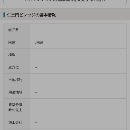
仁王門ビレッジの基本情報
総戸数
－
階建
3階建
構造
－
主方位
－
土地権利
－
用途地域
－
新築分譲
－
時の売主
施工会社
－