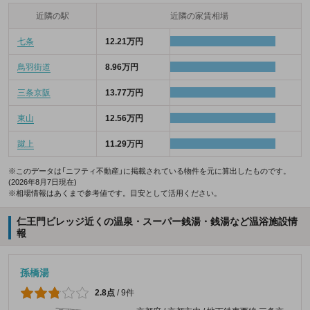
近隣の駅
近隣の家賃相場
七条
12.21万円
鳥羽街道
8.96万円
三条京阪
13.77万円
東山
12.56万円
蹴上
11.29万円
※このデータは「ニフティ不動産」に掲載されている物件を元に算出したものです。
(2026年8月7日現在)
※相場情報はあくまで参考値です。目安として活用ください。
仁王門ビレッジ近くの温泉・スーパー銭湯・銭湯など温浴施設情
報
孫橋湯
2.8点
/
9件