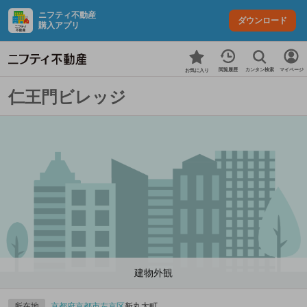
ニフティ不動産
ダウンロード
購入アプリ
カンタン検索
閲覧履歴
マイページ
お気に入り
仁王門ビレッジ
建物外観
所在地
京都府
京都市左京区
新丸太町