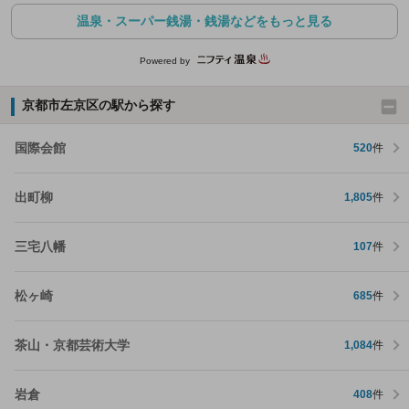
温泉・スーパー銭湯・銭湯などをもっと見る
Powered by
京都市左京区の駅から探す
国際会館
520
件
出町柳
1,805
件
三宅八幡
107
件
松ヶ崎
685
件
茶山・京都芸術大学
1,084
件
岩倉
408
件