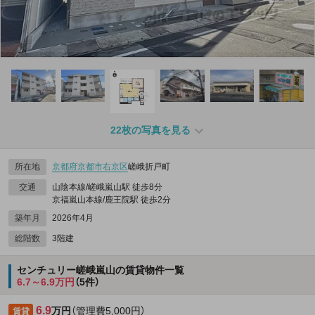
22枚の写真を見る
所在地
京都府
京都市右京区
嵯峨折戸町
交通
山陰本線/嵯峨嵐山駅 徒歩8分
京福嵐山本線/鹿王院駅 徒歩2分
築年月
2026年4月
総階数
3階建
センチュリー嵯峨嵐山の賃貸物件一覧
6.7～6.9万円
（5件）
6.9
万円
（管理費5,000円）
賃貸