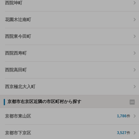
西院坤町
花園木辻南町
西院東今田町
西院西寿町
西院高田町
西京極北大入町
京都市右京区近隣の市区町村から探す
京都市東山区
1,786
件
京都市下京区
3,527
件