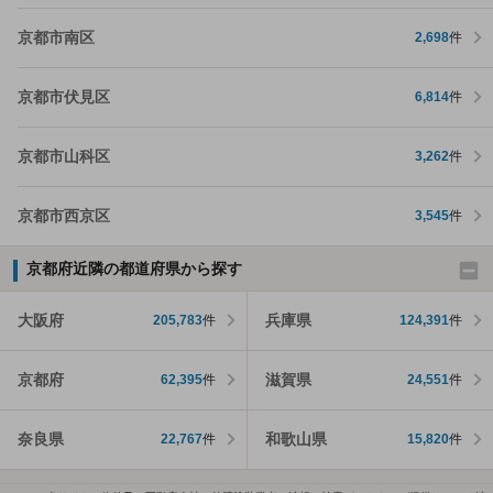
京都市南区
2,698
件
京都市伏見区
6,814
件
京都市山科区
3,262
件
京都市西京区
3,545
件
京都府近隣の都道府県から探す
大阪府
兵庫県
205,783
件
124,391
件
京都府
滋賀県
62,395
件
24,551
件
奈良県
和歌山県
22,767
件
15,820
件