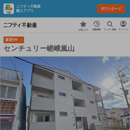
ニフティ不動産
ダウンロード
購入アプリ
カンタン検索
閲覧履歴
マイページ
お気に入り
賃貸5件
センチュリー嵯峨嵐山