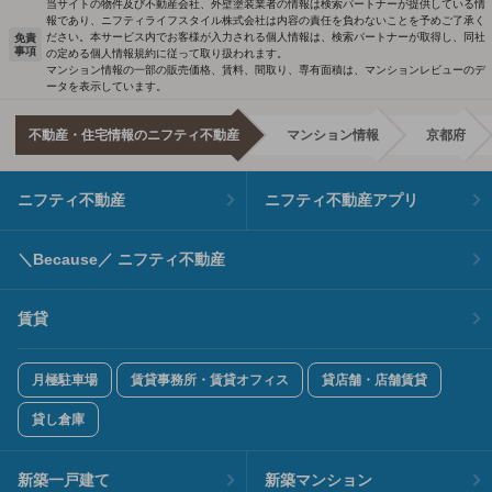
当サイトの物件及び不動産会社、外壁塗装業者の情報は検索パートナーが提供している情
報であり、ニフティライフスタイル株式会社は内容の責任を負わないことを予めご了承く
ださい。本サービス内でお客様が入力される個人情報は、検索パートナーが取得し、同社
免責
事項
の定める個人情報規約に従って取り扱われます。
マンション情報の一部の販売価格、賃料、間取り、専有面積は、マンションレビューのデ
ータを表示しています。
不動産・住宅情報のニフティ不動産
マンション情報
京都府
ニフティ不動産
ニフティ不動産アプリ
＼Because／ ニフティ不動産
賃貸
月極駐車場
賃貸事務所・賃貸オフィス
貸店舗・店舗賃貸
貸し倉庫
新築一戸建て
新築マンション