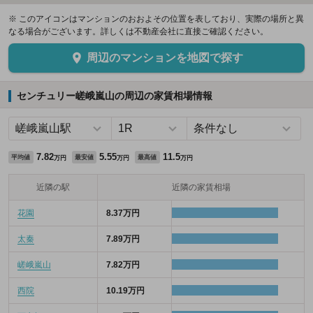
※ このアイコンはマンションのおおよその位置を表しており、実際の場所と異
なる場合がございます。詳しくは不動産会社に直接ご確認ください。
周辺のマンションを地図で探す
センチュリー嵯峨嵐山の周辺の家賃相場情報
7.82
5.55
11.5
平均値
最安値
最高値
万円
万円
万円
近隣の駅
近隣の家賃相場
花園
8.37万円
太秦
7.89万円
嵯峨嵐山
7.82万円
西院
10.19万円