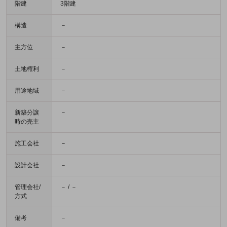
階建
3階建
構造
－
主方位
－
土地権利
－
用途地域
－
新築分譲
－
時の売主
施工会社
－
設計会社
－
管理会社/
－ / －
方式
備考
－