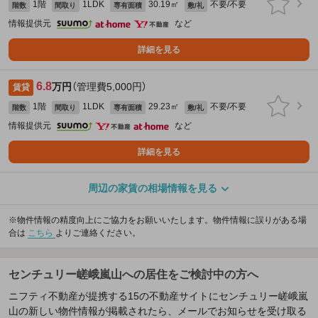
1階
1LDK
30.19㎡
不要/不要
階数
間取り
専有面積
敷/礼
情報提供元
など
詳細を見る
6.8
万円
（管理費5,000円）
賃貸
1階
1LDK
29.23㎡
不要/不要
階数
間取り
専有面積
敷/礼
情報提供元
など
詳細を見る
周辺の家賃の相場情報を見る
※物件情報の精度向上にご協力をお願いいたします。物件情報に誤りがある場
合は
こちら
よりご連絡ください。
センチュリー嵯峨嵐山への居住をご検討中の方へ
ニフティ不動産が提携する15の不動産サイトにセンチュリー嵯峨嵐
山の新しい物件情報が掲載されたら、メールでお知らせを受け取る