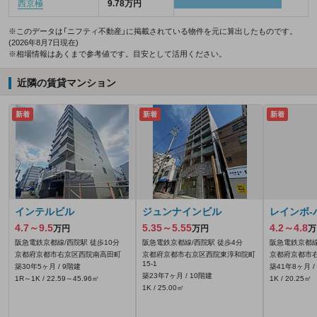
西京極
9.78万円
※このデータは「ニフティ不動産」に掲載されている物件を元に算出したものです。
(2026年8月7日現在)
※相場情報はあくまで参考値です。目安として活用ください。
近隣の賃貸マンション
新着
新着
新着
インテルビル
ジュンナインビル
レインボ-
4.7～9.5
5.35～5.55
4.2～4.8
万円
万円
万
阪急電鉄京都線/西院駅 徒歩10分
阪急電鉄京都線/西院駅 徒歩4分
阪急電鉄京都線
京都府京都市右京区西院南高田町
京都府京都市右京区西院東淳和院町
京都府京都市
15‐1
築30年5ヶ月 / 9階建
築41年8ヶ月 /
築23年7ヶ月 / 10階建
1R～1K / 22.59～45.96㎡
1K / 20.25㎡
1K / 25.00㎡