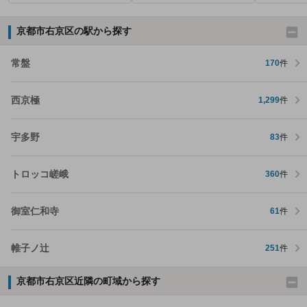
京都市右京区の駅から探す
常盤
170
件
西京極
1,299
件
宇多野
83
件
トロッコ嵯峨
360
件
御室仁和寺
61
件
帷子ノ辻
251
件
京都市右京区近隣の町域から探す