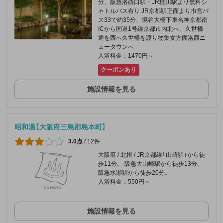
分、阪急洛西口駅・JR桂川駅より無料シ
ャトルバス有り JR京都駅正面より市営バ
ス33で約35分、境谷大橋下車名神京都南
ICから国道1号線京都市内北へ、久世橋
通を西へ久世橋を渡り物集女方面洛西ニ
ュータウンへ
入浴料金：1470円～
クーポンあり
施設情報を見る
昭和湯【大阪府三島郡島本町】
3.0点
/
12件
大阪府 / 北摂 / JR京都線「山崎駅」から徒
歩11分。 阪急大山崎駅から徒歩13分。
阪急水瀬駅から徒歩20分。
入浴料金：550円～
施設情報を見る