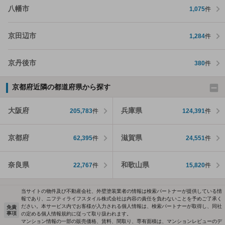
八幡市
1,075
件
京田辺市
1,284
件
京丹後市
380
件
京都府近隣の都道府県から探す
大阪府
兵庫県
205,783
件
124,391
件
京都府
滋賀県
62,395
件
24,551
件
奈良県
和歌山県
22,767
件
15,820
件
当サイトの物件及び不動産会社、外壁塗装業者の情報は検索パートナーが提供している情
報であり、ニフティライフスタイル株式会社は内容の責任を負わないことを予めご了承く
ださい。本サービス内でお客様が入力される個人情報は、検索パートナーが取得し、同社
免責
事項
の定める個人情報規約に従って取り扱われます。
マンション情報の一部の販売価格、賃料、間取り、専有面積は、マンションレビューのデ