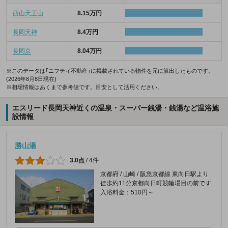
西山天王山
8.15万円
長岡天神
8.4万円
長岡京
8.04万円
※このデータは「ニフティ不動産」に掲載されている物件を元に算出したものです。
(2026年8月8日現在)
※相場情報はあくまで参考値です。目安として活用ください。
エスリード長岡天神近くの温泉・スーパー銭湯・銭湯など温浴施
設情報
勝山湯
3.0点
/
4件
京都府 / 山崎 / 阪急京都線 東向日駅より
徒歩約11分京都向日町競輪場目の前です
入浴料金：510円～