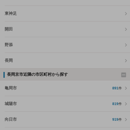
東神足
開田
野添
長岡
長岡京市近隣の市区町村から探す
亀岡市
891
件
城陽市
819
件
向日市
919
件