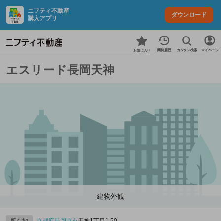
ニフティ不動産
ダウンロード
購入アプリ
カンタン検索
閲覧履歴
マイページ
お気に入り
エスリード長岡天神
建物外観
所在地
京都府
長岡京市
天神1丁目1-50