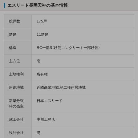
エスリード長岡天神の基本情報
総戸数
175戸
階建
11階建
構造
RC一部S（鉄筋コンクリート一部鉄骨）
主方位
南
土地権利
所有権
用途地域
近隣商業地域,第二種住居地域
新築分譲
日本エスリード
時の売主
施工会社
中川工務店
設計会社
礎