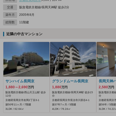
交通
阪急電鉄京都線/長岡天神駅 徒歩2分
築年月
2005年8月
総階数
11階建
近隣の中古マンション
サンハイム長岡京
グランドムール長岡京
長岡天神
1,880～2,690
1,880
2,580
万円
万円
万円
阪急電鉄京都線/西山天王山駅 徒歩
阪急電鉄京都線/長岡天神駅 徒歩15
阪急電鉄京都線
12分
分
分
京都府長岡京市友岡2丁目3-1
京都府長岡京市長法寺川原谷4‐1
京都府長岡京市
築50年11ヶ月 / 7階建
築37年7ヶ月 / 5階建
築56年 / 5階建
3LDK / 62.64㎡
4LDK / 76.24㎡
3LDK / 74.22