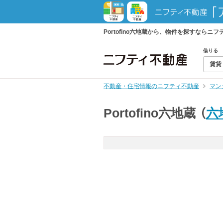
Portofino六地蔵から、物件を探すな
借りる
賃貸
不動産・住宅情報のニフティ不動産
マン
Portofino六地蔵
（
六