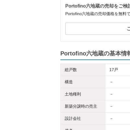
Portofino六地蔵の売却をご
Portofino六地蔵の売却価格を
Portofino六地蔵の基本情
総戸数
17戸
構造
－
土地権利
－
新築分譲時の売主
－
設計会社
－