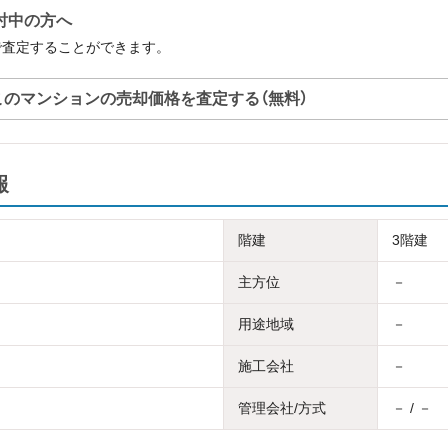
検討中の方へ
無料で査定することができます。
このマンションの売却価格を査定する（無料）
報
階建
3階建
主方位
－
用途地域
－
施工会社
－
管理会社/方式
－ / －