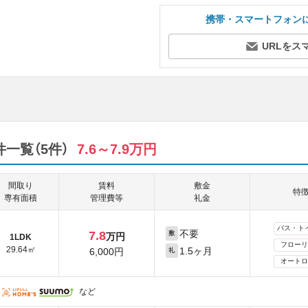
携帯・スマートフォン
URLをス
件一覧（5件）
7.6～7.9万円
間取り
賃料
敷金
特
専有面積
管理費等
礼金
バス・ト
不要
7.8
敷
万円
1LDK
フローリ
29.64㎡
1.5ヶ月
6,000円
礼
オートロ
など