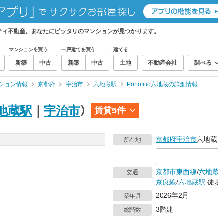
らニフティ不動産。あなたにピッタリのマンションが見つかります。
マンションを買う
一戸建てを買う
建てる
新築
中古
新築
中古
土地
不動産会社
調べる
ション情報
京都府
宇治市
六地蔵駅
Portofino六地蔵の詳細情報
地蔵駅
｜
宇治市
）
賃貸5件
京都府
宇治市
六地蔵
所在地
京都市東西線
/
六地
交通
奈良線
/
六地蔵駅
徒
2026年2月
築年月
3階建
総階数