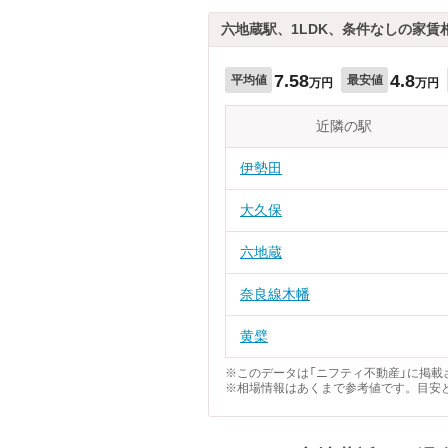
六地蔵駅、1LDK、条件なしの家賃
7.58
4.8
平均値
最安値
万円
万円
近隣の駅
伊勢田
大久保
六地蔵
奈良線木幡
黄檗
※このデータは「ニフティ不動産」に掲載さ
※相場情報はあくまで参考値です。目安