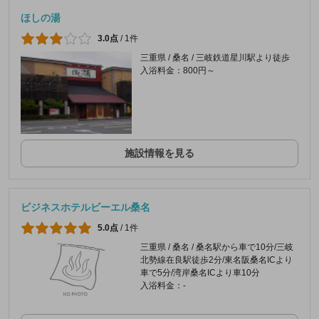
ほしの湯
3.0点
/
1件
三重県 / 桑名 / 三岐鉄道星川駅より徒歩
入浴料金：800円～
施設情報を見る
ビジネスホテルビーエル桑名
5.0点
/
1件
三重県 / 桑名 / 桑名駅から車で10分/三岐
北勢線在良駅徒歩2分/東名阪桑名ICより
車で5分/湾岸桑名ICより車10分
入浴料金：-