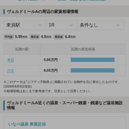
ヴェルドミールAの周辺の家賃相場情報
5.95
4.9
6.8
平均値
最安値
最高値
万円
万円
万円
近隣の駅
近隣の家賃相場
東員
5.95万円
穴太
6.05万円
※このデータは「ニフティ不動産」に掲載されている物件を元に算出したものです。
(2026年8月8日現在)
※相場情報はあくまで参考値です。目安として活用ください。
ヴェルドミールA近くの温泉・スーパー銭湯・銭湯など温浴施設
情報
いなべ温泉 東屋足浴