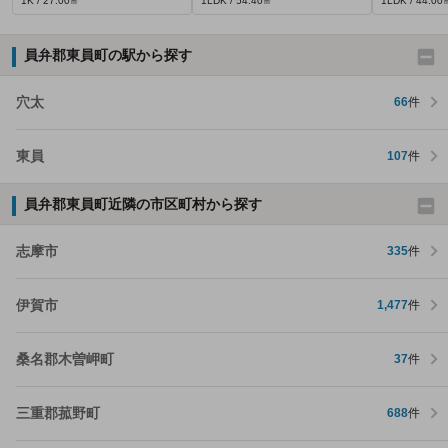
1K / 27.00㎡
1LDK / 54.40㎡
1LDK / 44.00
員弁郡東員町の駅から探す
穴太
66
件
東員
107
件
員弁郡東員町近隣の市区町村から探す
志摩市
335
件
伊賀市
1,477
件
桑名郡木曽岬町
37
件
三重郡菰野町
688
件