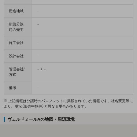
用途地域
－
新築分譲
－
時の売主
施工会社
－
設計会社
－
管理会社/
－ / －
方式
備考
－
※ 上記情報は分譲時のパンフレットに掲載されていた情報です。社名変更等に
より、現況（販売中物件）と異なる場合があります。
ヴェルドミールAの地図・周辺環境