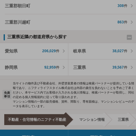
三重郡朝日町
308
件
三重郡川越町
863
件
三重県近隣の都道府県から探す
愛知県
岐阜県
206,029
件
38,027
件
静岡県
三重県
92,959
件
39,567
件
当サイトの物件及び不動産会社、外壁塗装業者の情報は検索パートナーが提供している情
報であり、ニフティライフスタイル株式会社は内容の責任を負わないことを予めご了承く
ださい。本サービス内でお客様が入力される個人情報は、検索パートナーが取得し、同社
免責
事項
の定める個人情報規約に従って取り扱われます。
マンション情報の一部の販売価格、賃料、間取り、専有面積は、マンションレビューのデ
ータを表示しています。
不動産・住宅情報のニフティ不動産
マンション情報
三重県