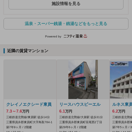
施設情報を見る
温泉・スーパー銭湯・銭湯などをもっと見る
Powered by
近隣の賃貸マンション
クレイノエクシード東員
リースハウスビーエル
ルネス東
7.3～7.6
6.1
6.2
万円
万円
万円
三岐鉄道北勢線/東員駅 徒歩14分
三岐鉄道北勢線/大泉駅 徒歩31分
三岐鉄道北勢線
三重県員弁郡東員町大字鳥取784‐1
三重県員弁郡東員町笹尾西2丁目
三重県員弁郡
築7年9ヶ月 / 2階建
築29年6ヶ月 / 2階建
築7年5ヶ月 / 