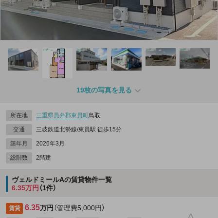
19枚の写真を見る
所在地
三重県
員弁郡東員町
鳥取
交通
三岐鉄道北勢線/東員駅 徒歩15分
築年月
2026年3月
総階数
2階建
ヴェルドミールAの賃貸物件一覧
6.35万円
（1件）
6.35
万円
（管理費5,000円）
賃貸