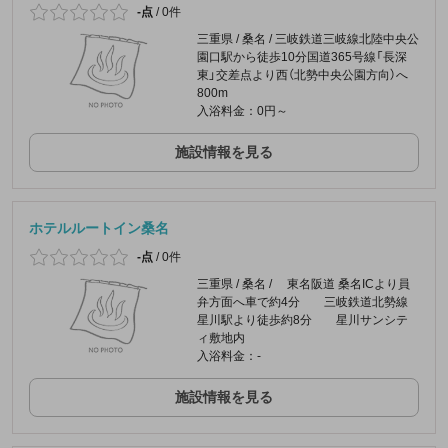
-点
/
0件
三重県 / 桑名 / 三岐鉄道三岐線北陸中央公
園口駅から徒歩10分国道365号線「長深
東」交差点より西（北勢中央公園方向）へ
800m
入浴料金：0円～
施設情報を見る
ホテルルートイン桑名
-点
/
0件
三重県 / 桑名 / 東名阪道 桑名ICより員
弁方面へ車で約4分 三岐鉄道北勢線
星川駅より徒歩約8分 星川サンシテ
ィ敷地内
入浴料金：-
施設情報を見る