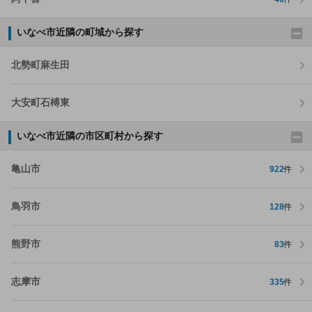
いなべ市近隣の町域から探す
北勢町麻生田
大安町石榑東
いなべ市近隣の市区町村から探す
亀山市
922
件
鳥羽市
128
件
熊野市
83
件
志摩市
335
件