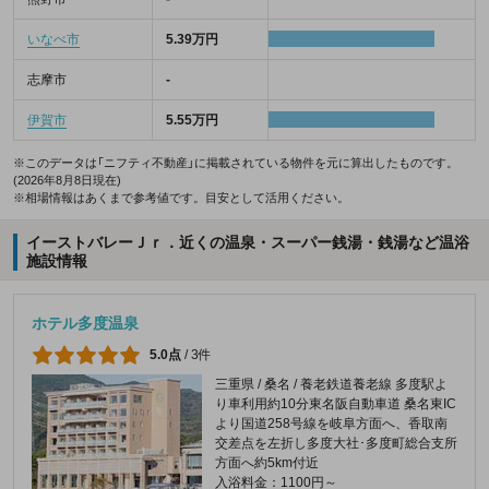
いなべ市
5.39万円
志摩市
-
伊賀市
5.55万円
※このデータは「ニフティ不動産」に掲載されている物件を元に算出したものです。
(2026年8月8日現在)
※相場情報はあくまで参考値です。目安として活用ください。
イーストバレーＪｒ．近くの温泉・スーパー銭湯・銭湯など温浴
施設情報
ホテル多度温泉
5.0点
/
3件
三重県 / 桑名 / 養老鉄道養老線 多度駅よ
り車利用約10分東名阪自動車道 桑名東IC
より国道258号線を岐阜方面へ、香取南
交差点を左折し多度大社･多度町総合支所
方面へ約5km付近
入浴料金：1100円～