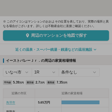
※ このアイコンはマンションのおおよその位置を表しており、実際の場所と異
なる場合がございます。詳しくは不動産会社に直接ご確認ください。
周辺のマンションを地図で探す
近くの温泉・スーパー銭湯・銭湯などの温浴施設
イーストバレーＪｒ．の周辺の家賃相場情報
5.39
2.7
7.35
平均値
最安値
最高値
万円
万円
万円
近隣の市区
近隣の家賃相場
鳥羽市
5.65万円
熊野市
-