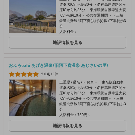
道桑名ICから約30分 ・名神高速道路関ヶ
原ICから約35分 ・東海環状自動車道大安
ICから約10分 ＜公共交通機関＞ ・三岐
鉄道北勢線「阿下喜(あげき)駅」下車徒歩3
分
入浴料金：-
施設情報を見る
おふろcafé あげき温泉（旧阿下喜温泉 あじさいの里）
5.0点
/
1件
三重県 / 桑名 / ＜お車＞ ・東名阪自動車
道桑名ICから約30分 ・名神高速道路関ヶ
原ICから約35分 ・東海環状自動車道大安
ICから約10分 ＜公共交通機関＞ ・三岐
鉄道北勢線「阿下喜(あげき)駅」下車徒歩3
分
入浴料金：750円～
施設情報を見る