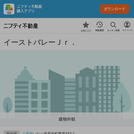
ニフティ不動産
ダウンロード
購入アプリ
カンタン検索
閲覧履歴
マイページ
お気に入り
イーストバレーＪｒ．
建物外観
所在地
三重県
いなべ市員弁町楚原453‐1