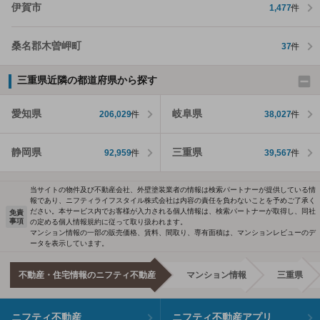
伊賀市
1,477
件
桑名郡木曽岬町
37
件
三重県近隣の都道府県から探す
愛知県
岐阜県
206,029
件
38,027
件
静岡県
三重県
92,959
件
39,567
件
当サイトの物件及び不動産会社、外壁塗装業者の情報は検索パートナーが提供している情
報であり、ニフティライフスタイル株式会社は内容の責任を負わないことを予めご了承く
ださい。本サービス内でお客様が入力される個人情報は、検索パートナーが取得し、同社
免責
事項
の定める個人情報規約に従って取り扱われます。
マンション情報の一部の販売価格、賃料、間取り、専有面積は、マンションレビューのデ
ータを表示しています。
不動産・住宅情報のニフティ不動産
マンション情報
三重県
ニフティ不動産
ニフティ不動産アプリ