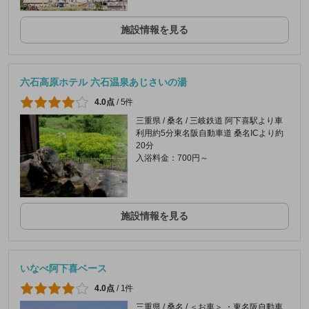
施設情報を見る
六石高原ホテル 六石温泉あじさいの湯
4.0点
/
5件
三重県 / 桑名 / 三岐鉄道 阿下喜駅より車
利用約5分東名阪自動車道 桑名ICより約
20分
入浴料金：700円～
施設情報を見る
いなべ阿下喜ベース
4.0点
/
1件
三重県 / 桑名 / ＜お車＞ ・東名阪自動車