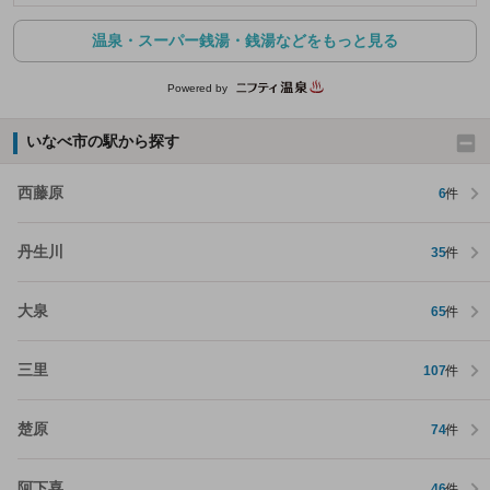
温泉・スーパー銭湯・銭湯などをもっと見る
Powered by
いなべ市の駅から探す
西藤原
6
件
丹生川
35
件
大泉
65
件
三里
107
件
楚原
74
件
阿下喜
46
件