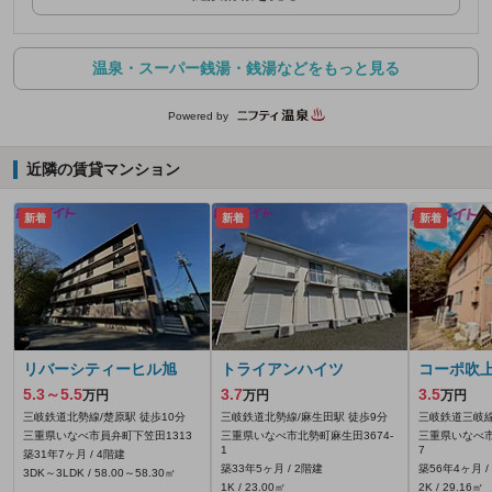
温泉・スーパー銭湯・銭湯などをもっと見る
Powered by
近隣の賃貸マンション
新着
新着
新着
リバーシティーヒル旭
トライアンハイツ
コーポ吹
5.3～5.5
3.7
3.5
万円
万円
万円
三岐鉄道北勢線/楚原駅 徒歩10分
三岐鉄道北勢線/麻生田駅 徒歩9分
三岐鉄道三岐線
三重県いなべ市員弁町下笠田1313
三重県いなべ市北勢町麻生田3674‐
三重県いなべ市
1
7
築31年7ヶ月 / 4階建
築33年5ヶ月 / 2階建
築56年4ヶ月 /
3DK～3LDK / 58.00～58.30㎡
1K / 23.00㎡
2K / 29.16㎡