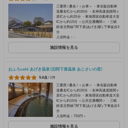
三重県 / 桑名 / ＜お車＞ ・東名阪自動車
道桑名ICから約30分 ・名神高速道路関ヶ
原ICから約35分 ・東海環状自動車道大安
ICから約10分 ＜公共交通機関＞ ・三岐
鉄道北勢線「阿下喜(あげき)駅」下車徒歩3
分
入浴料金：-
施設情報を見る
おふろcafé あげき温泉（旧阿下喜温泉 あじさいの里）
5.0点
/
1件
三重県 / 桑名 / ＜お車＞ ・東名阪自動車
道桑名ICから約30分 ・名神高速道路関ヶ
原ICから約35分 ・東海環状自動車道大安
ICから約10分 ＜公共交通機関＞ ・三岐
鉄道北勢線「阿下喜(あげき)駅」下車徒歩3
分
入浴料金：750円～
施設情報を見る