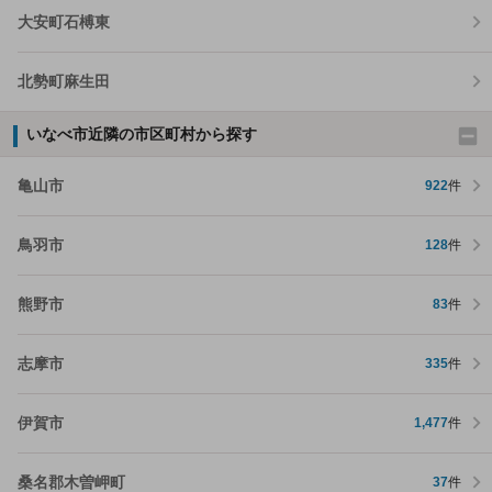
大安町石榑東
北勢町麻生田
いなべ市近隣の市区町村から探す
亀山市
922
件
鳥羽市
128
件
熊野市
83
件
志摩市
335
件
伊賀市
1,477
件
桑名郡木曽岬町
37
件