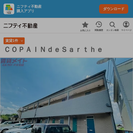
ニフティ不動産
ダウンロード
購入アプリ
カンタン検索
閲覧履歴
マイページ
お気に入り
賃貸1件
ＣＯＰＡＩＮｄｅＳａｒｔｈｅ