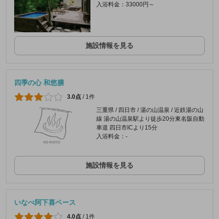
入浴料金：33000円～
施設情報を見る
四季の心 和悠膳
3.0点
/
1件
三重県 / 四日市 / 湯の山温泉 / 近鉄湯の山
線 湯の山温泉駅より徒歩20分東名阪自動
車道 四日市ICより15分
入浴料金：-
施設情報を見る
いなべ阿下喜ベース
4.0点
/
1件