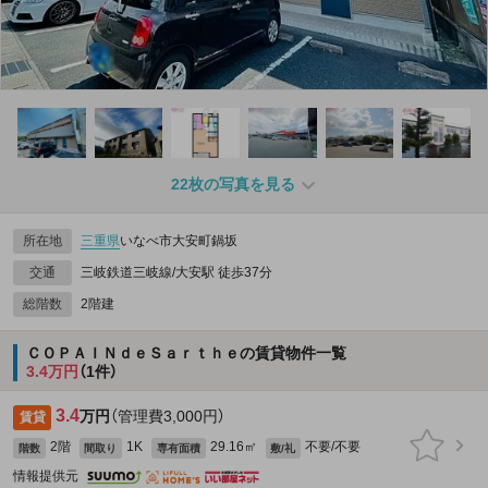
22枚の写真を見る
所在地
三重県
いなべ市大安町鍋坂
交通
三岐鉄道三岐線/大安駅 徒歩37分
総階数
2階建
ＣＯＰＡＩＮｄｅＳａｒｔｈｅの賃貸物件一覧
3.4万円
（1件）
3.4
万円
（管理費3,000円）
賃貸
2階
1K
29.16㎡
不要/不要
階数
間取り
専有面積
敷/礼
情報提供元