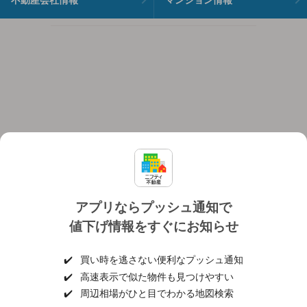
アプリならプッシュ通知で
値下げ情報をすぐにお知らせ
対応機種
個人情報保護ポリシー
利用規約
運営会社
✔️
買い時を逃さない便利なプッシュ通知
ヘルプ・お問い合わせ
採用情報
✔️
高速表示で似た物件も見つけやすい
✔️
周辺相場がひと目でわかる地図検索