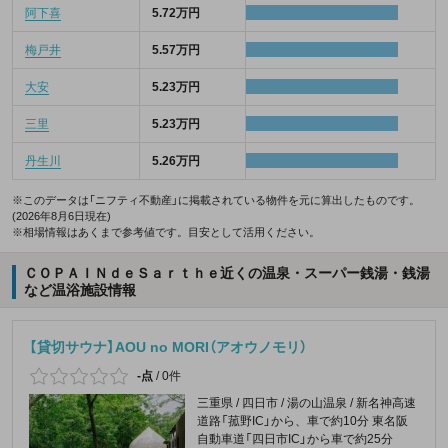
阿下喜
5.72万円
梅戸井
5.57万円
大安
5.23万円
三里
5.23万円
丹生川
5.26万円
※このデータは「ニフティ不動産」に掲載されている物件を元に算出したものです。
(2026年8月6日現在)
※相場情報はあくまで参考値です。目安として活用ください。
ＣＯＰＡＩＮｄｅＳａｒｔｈｅ近くの温泉・スーパー銭湯・銭湯
など温浴施設情報
【貸切サウナ】AOU no MORI（アオウノモリ）
-点
/
0件
三重県 / 四日市 / 湯の山温泉 / 新名神高速
道路「菰野IC」から、車で約10分 東名阪
自動車道「四日市IC」から車で約25分