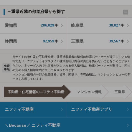
三重県近隣の都道府県から探す
愛知県
岐阜県
206,029
件
38,027
件
静岡県
三重県
92,959
件
39,567
件
当サイトの物件及び不動産会社、外壁塗装業者の情報は検索パートナーが提供している情
報であり、ニフティライフスタイル株式会社は内容の責任を負わないことを予めご了承く
ださい。本サービス内でお客様が入力される個人情報は、検索パートナーが取得し、同社
免責
事項
の定める個人情報規約に従って取り扱われます。
マンション情報の一部の販売価格、賃料、間取り、専有面積は、マンションレビューのデ
ータを表示しています。
不動産・住宅情報のニフティ不動産
マンション情報
三重県
ニフティ不動産
ニフティ不動産アプリ
＼Because／ ニフティ不動産